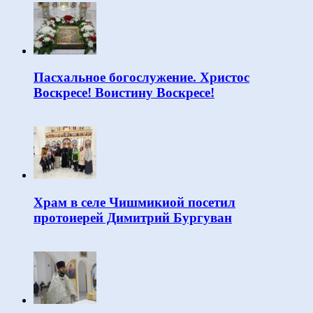
Пасхальное богослужение. Христос
Воскресе! Воистину Воскресе!
Храм в селе Чишмикиой посетил
протоиерей Димитрий Бургуван