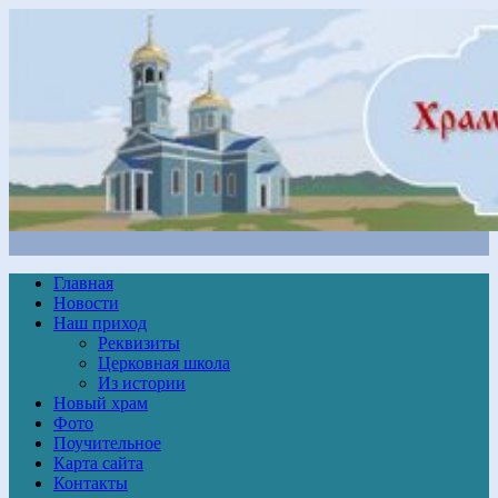
Главная
Новости
Наш приход
Реквизиты
Церковная школа
Из истории
Новый храм
Фото
Поучительное
Карта сайта
Контакты