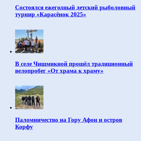
Состоялся ежегодный детский рыболовный
турнир «Карасёнок 2025»
В селе Чишмикиой прошёл традиционный
велопробег «От храма к храму»
Паломничество на Гору Афон и остров
Корфу