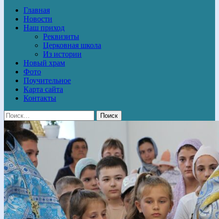
Главная
Новости
Наш приход
Реквизиты
Церковная школа
Из истории
Новый храм
Фото
Поучительное
Карта сайта
Контакты