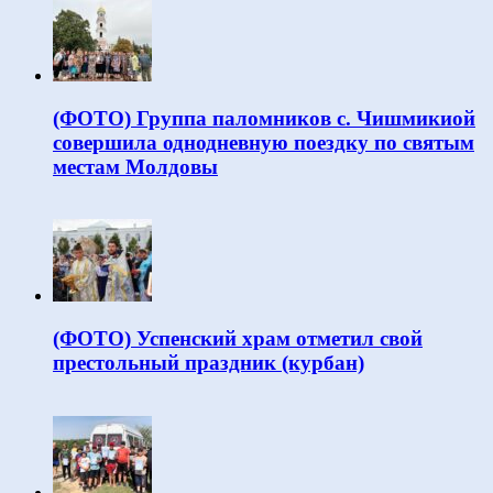
(ФОТО) Группа паломников с. Чишмикиой
совершила однодневную поездку по святым
местам Молдовы
(ФОТО) Успенский храм отметил свой
престольный праздник (курбан)