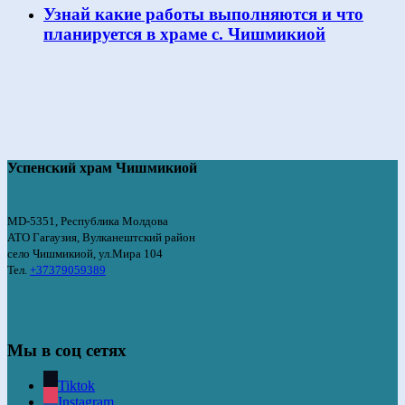
Узнай какие работы выполняются и что
планируется в храме с. Чишмикиой
Успенский храм Чишмикиой
MD-5351, Республика Молдова
АТО Гагаузия, Вулканештский район
село Чишмикиой, ул.Мира 104
Тел.
+37379059389
Мы в соц сетях
Tiktok
Instagram