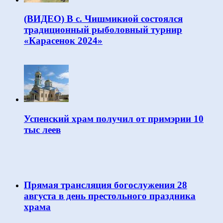
(ВИДЕО) В с. Чишмикиой состоялся
традиционный рыболовный турнир
«Карасенок 2024»
Успенский храм получил от примэрии 10
тыс леев
Прямая трансляция богослужения 28
августа в день престольного праздника
храма