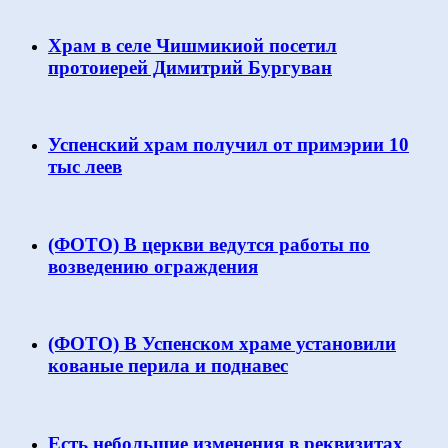
Храм в селе Чишмикиой посетил
протоиерей Димитрий Бургуван
Успенский храм получил от примэрии 10
тыс леев
(ФОТО) В церкви ведутся работы по
возведению ограждения
(ФОТО) В Успенском храме установили
кованые перила и поднавес
Есть небольшие изменения в реквизитах