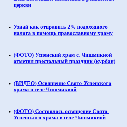
церкви
Узнай как отправить 2% подоходного
налога в помощь православному храму
(ФОТО) Успенский храм с. Чишмикиой
отметил престольный праздник (курбан)
(ВИДЕО) Освящение Свято-Успенского
храма в селе Чишмикиой
(ФОТО) Состоялось освящение Свято-
Успенского храма в селе Чишмикиой