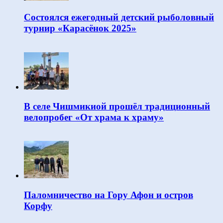
Состоялся ежегодный детский рыболовный
турнир «Карасёнок 2025»
В селе Чишмикиой прошёл традиционный
велопробег «От храма к храму»
Паломничество на Гору Афон и остров
Корфу