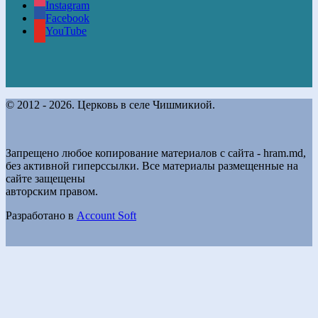
Instagram
Facebook
YouTube
© 2012 - 2026. Церковь в селе Чишмикиой.
Запрещено любое копирование материалов с сайта - hram.md,
без активной гиперссылки. Все материалы размещенные на
сайте защещены
авторским правом.
Разработано в
Account Soft