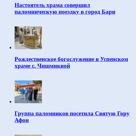
Настоятель храма совершил
паломническую поездку в город Бари
Рождественское богослужение в Успенском
храме с. Чишмикиой
Группа паломников посетила Святую Гору
Афон