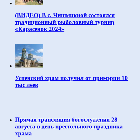
(ВИДЕО) В с. Чишмикиой состоялся
традиционный рыболовный турнир
«Карасенок 2024»
Успенский храм получил от примэрии 10
тыс леев
Прямая трансляция богослужения 28
августа в день престольного праздника
храма