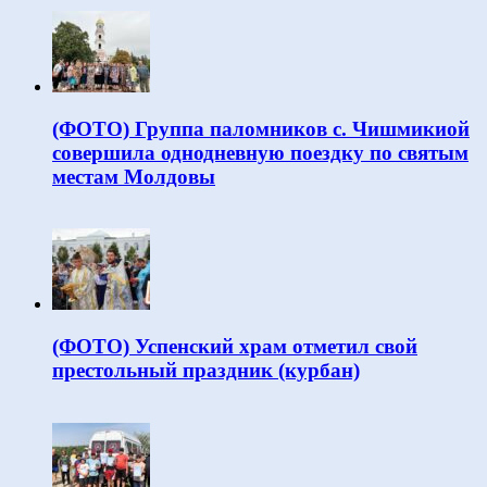
(ФОТО) Группа паломников с. Чишмикиой
совершила однодневную поездку по святым
местам Молдовы
(ФОТО) Успенский храм отметил свой
престольный праздник (курбан)