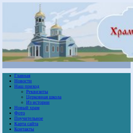
Главная
Новости
Наш приход
Реквизиты
Церковная школа
Из истории
Новый храм
Фото
Поучительное
Карта сайта
Контакты