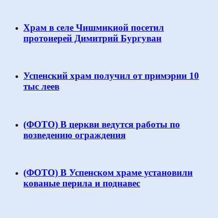
Храм в селе Чишмикиой посетил
протоиерей Димитрий Бургуван
Успенский храм получил от примэрии 10
тыс леев
(ФОТО) В церкви ведутся работы по
возведению ограждения
(ФОТО) В Успенском храме установили
кованые перила и поднавес