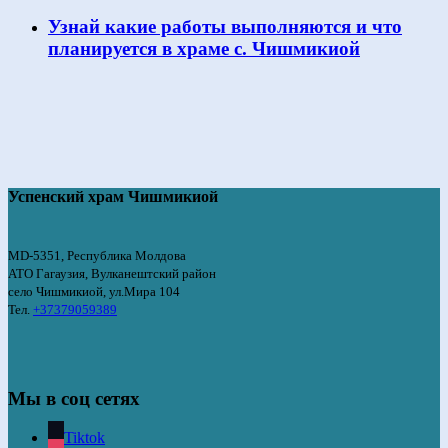
Узнай какие работы выполняются и что
планируется в храме с. Чишмикиой
Успенский храм Чишмикиой
MD-5351, Республика Молдова
АТО Гагаузия, Вулканештский район
село Чишмикиой, ул.Мира 104
Тел.
+37379059389
Мы в соц сетях
Tiktok