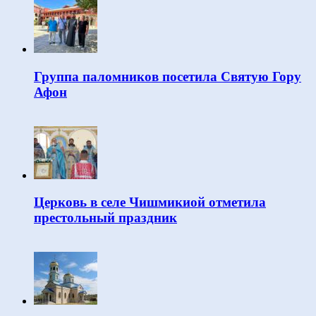
Группа паломников посетила Святую Гору
Афон
Церковь в селе Чишмикиой отметила
престольный праздник