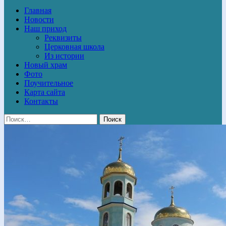
Главная
Новости
Наш приход
Реквизиты
Церковная школа
Из истории
Новый храм
Фото
Поучительное
Карта сайта
Контакты