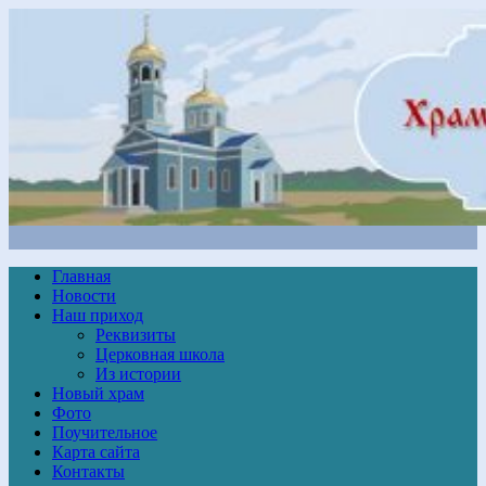
Главная
Новости
Наш приход
Реквизиты
Церковная школа
Из истории
Новый храм
Фото
Поучительное
Карта сайта
Контакты