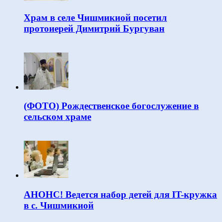
Храм в селе Чишмикиой посетил
протоиерей Димитрий Бургуван
(ФОТО) Рождественское богослужение в
сельском храме
АНОНС! Ведется набор детей для IT-кружка
в с. Чишмикиой