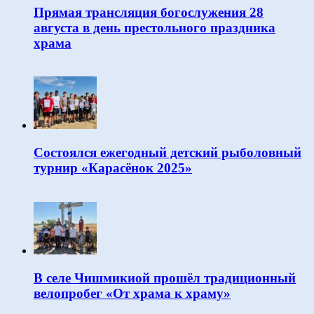
Прямая трансляция богослужения 28
августа в день престольного праздника
храма
Состоялся ежегодный детский рыболовный
турнир «Карасёнок 2025»
В селе Чишмикиой прошёл традиционный
велопробег «От храма к храму»