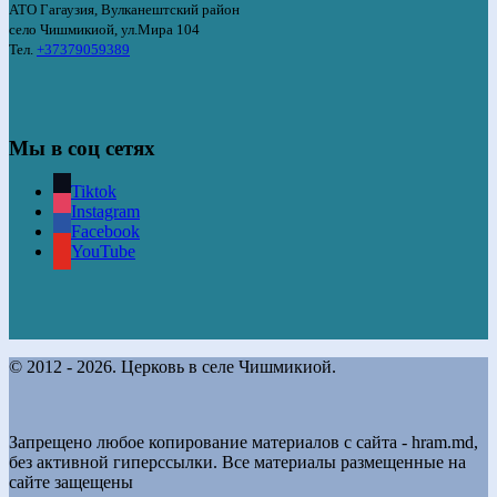
АТО Гагаузия, Вулканештский район
село Чишмикиой, ул.Мира 104
Тел.
+37379059389
Мы в соц сетях
Tiktok
Instagram
Facebook
YouTube
© 2012 - 2026. Церковь в селе Чишмикиой.
Запрещено любое копирование материалов с сайта - hram.md,
без активной гиперссылки. Все материалы размещенные на
сайте защещены