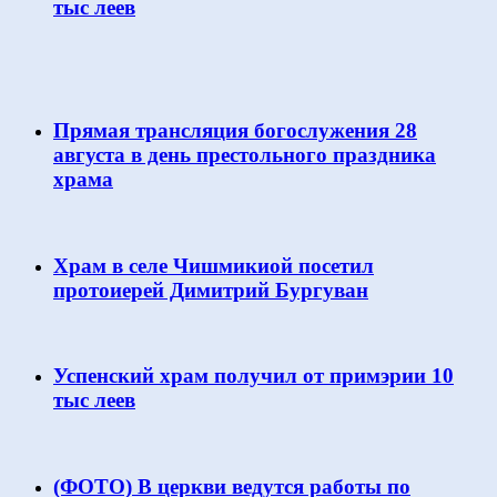
тыс леев
Прямая трансляция богослужения 28
августа в день престольного праздника
храма
Храм в селе Чишмикиой посетил
протоиерей Димитрий Бургуван
Успенский храм получил от примэрии 10
тыс леев
(ФОТО) В церкви ведутся работы по