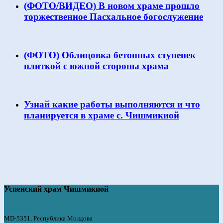
(ФОТО/ВИДЕО) В новом храме прошло
торжественное Пасхальное богослужение
(ФОТО) Облицовка бетонных ступенек
плиткой с южной стороны храма
Узнай какие работы выполняются и что
планируется в храме с. Чишмикиой
Успенский храм Чишмикиой
MD-5351, Республика Молдова