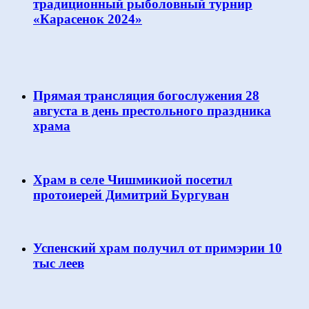
традиционный рыболовный турнир
«Карасенок 2024»
Прямая трансляция богослужения 28
августа в день престольного праздника
храма
Храм в селе Чишмикиой посетил
протоиерей Димитрий Бургуван
Успенский храм получил от примэрии 10
тыс леев