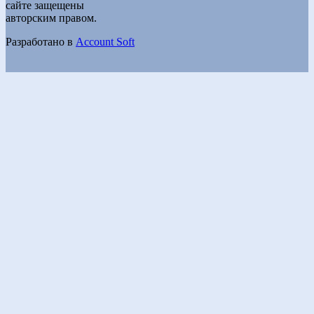
сайте защещены
авторским правом.
Разработано в
Account Soft