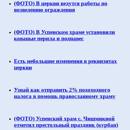
(ФОТО) В церкви ведутся работы по
возведению ограждения
(ФОТО) В Успенском храме установили
кованые перила и поднавес
Есть небольшие изменения в реквизитах
церкви
Узнай как отправить 2% подоходного
налога в помощь православному храму
(ФОТО) Успенский храм с. Чишмикиой
отметил престольный праздник (курбан)