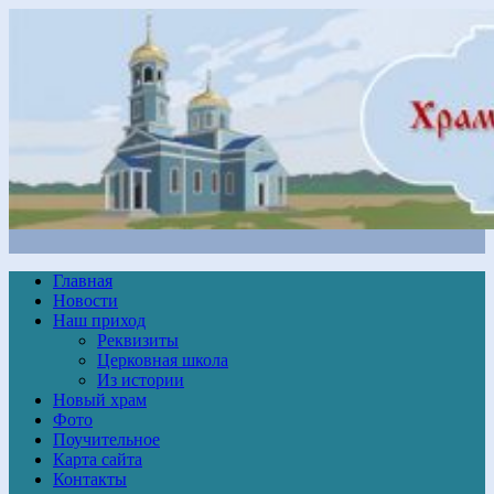
Главная
Новости
Наш приход
Реквизиты
Церковная школа
Из истории
Новый храм
Фото
Поучительное
Карта сайта
Контакты