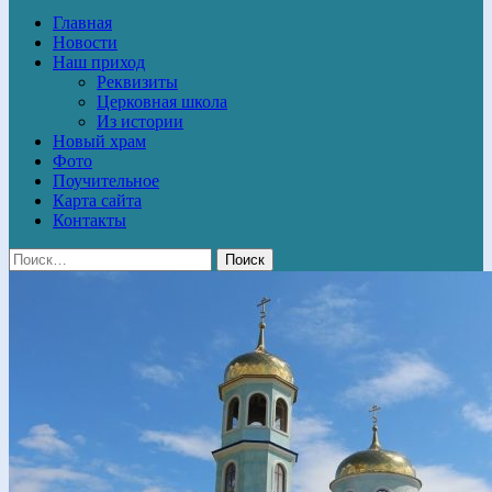
Главная
Новости
Наш приход
Реквизиты
Церковная школа
Из истории
Новый храм
Фото
Поучительное
Карта сайта
Контакты