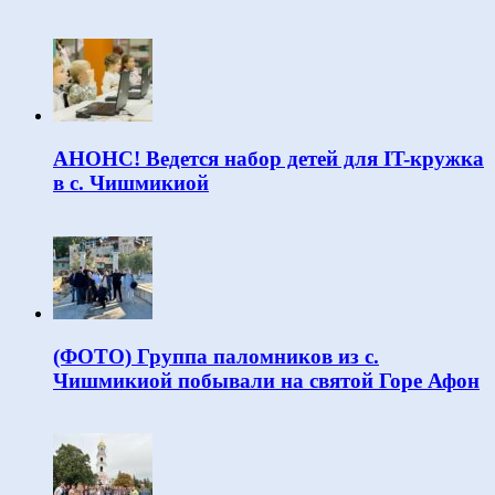
АНОНС! Ведется набор детей для IT-кружка
в с. Чишмикиой
(ФОТО) Группа паломников из с.
Чишмикиой побывали на святой Горе Афон