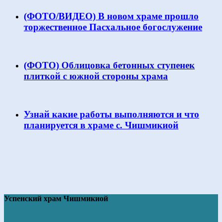
(ФОТО/ВИДЕО) В новом храме прошло
торжественное Пасхальное богослужение
(ФОТО) Облицовка бетонных ступенек
плиткой с южной стороны храма
Узнай какие работы выполняются и что
планируется в храме с. Чишмикиой
Успенский храм Чишмикиой