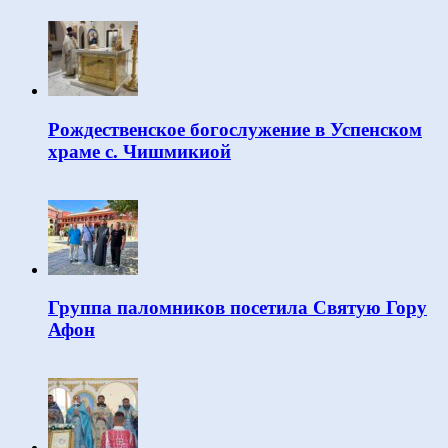
Рождественское богослужение в Успенском
храме с. Чишмикиой
Группа паломников посетила Святую Гору
Афон