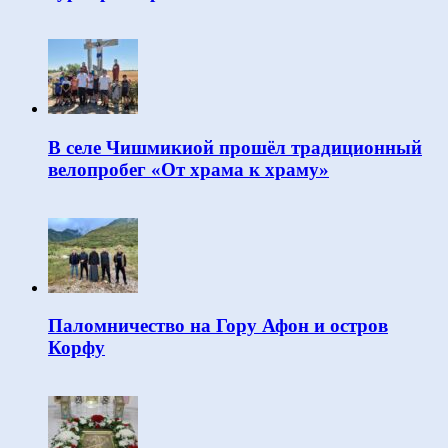
В селе Чишмикиой прошёл традиционный
велопробег «От храма к храму»
Паломничество на Гору Афон и остров
Корфу