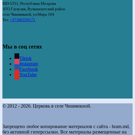
MD-5351, Республика Молдова
АТО Гагаузия, Вулканештский район
село Чишмикиой, ул.Мира 104
Тел.
+37360359171
Мы в соц сетях
Tiktok
Instagram
Facebook
YouTube
© 2012 - 2026. Церковь в селе Чишмикиой.
Запрещено любое копирование материалов с сайта - hram.md,
без активной гиперссылки. Все материалы размещенные на