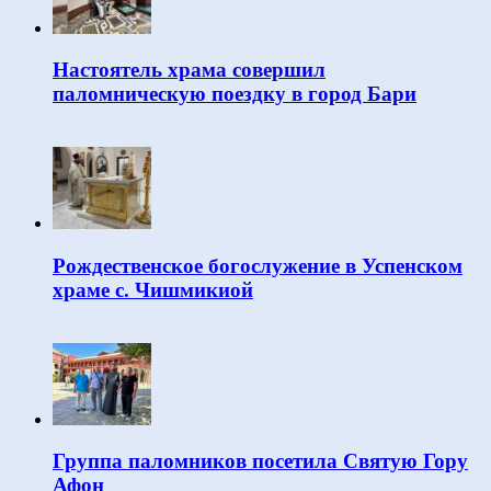
Настоятель храма совершил
паломническую поездку в город Бари
Рождественское богослужение в Успенском
храме с. Чишмикиой
Группа паломников посетила Святую Гору
Афон