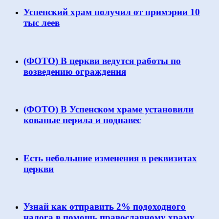
Успенский храм получил от примэрии 10
тыс леев
(ФОТО) В церкви ведутся работы по
возведению ограждения
(ФОТО) В Успенском храме установили
кованые перила и поднавес
Есть небольшие изменения в реквизитах
церкви
Узнай как отправить 2% подоходного
налога в помощь православному храму