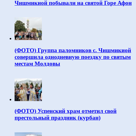
Чишмикиой побывали на святой Горе Афон
(ФОТО) Группа паломников с. Чишмикиой
совершила однодневную поездку по святым
местам Молдовы
(ФОТО) Успенский храм отметил свой
престольный праздник (курбан)