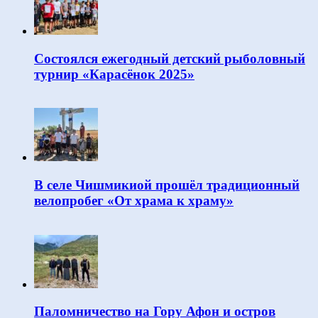
Состоялся ежегодный детский рыболовный
турнир «Карасёнок 2025»
В селе Чишмикиой прошёл традиционный
велопробег «От храма к храму»
Паломничество на Гору Афон и остров