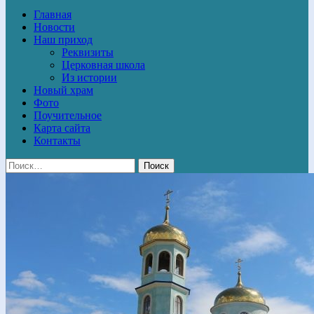
Главная
Новости
Наш приход
Реквизиты
Церковная школа
Из истории
Новый храм
Фото
Поучительное
Карта сайта
Контакты