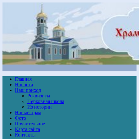
Главная
Новости
Наш приход
Реквизиты
Церковная школа
Из истории
Новый храм
Фото
Поучительное
Карта сайта
Контакты