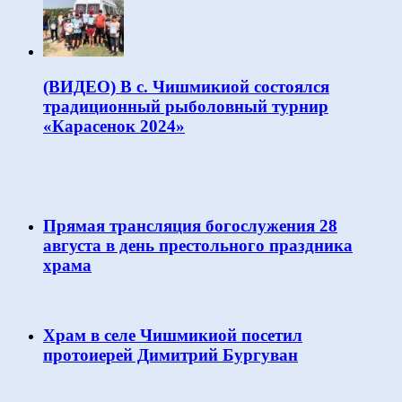
(ВИДЕО) В с. Чишмикиой состоялся
традиционный рыболовный турнир
«Карасенок 2024»
Прямая трансляция богослужения 28
августа в день престольного праздника
храма
Храм в селе Чишмикиой посетил
протоиерей Димитрий Бургуван