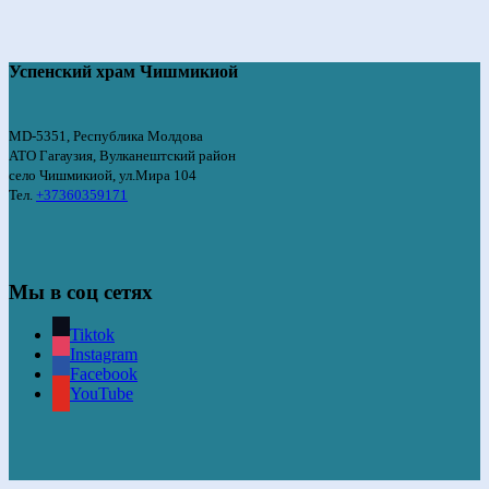
Успенский храм Чишмикиой
MD-5351, Республика Молдова
АТО Гагаузия, Вулканештский район
село Чишмикиой, ул.Мира 104
Тел.
+37360359171
Мы в соц сетях
Tiktok
Instagram
Facebook
YouTube