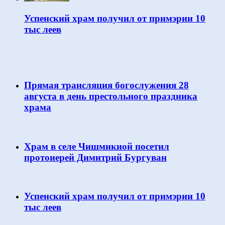
Успенский храм получил от примэрии 10
тыс леев
Прямая трансляция богослужения 28
августа в день престольного праздника
храма
Храм в селе Чишмикиой посетил
протоиерей Димитрий Бургуван
Успенский храм получил от примэрии 10
тыс леев