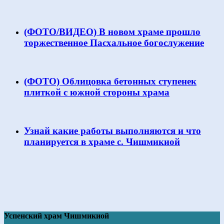
(ФОТО/ВИДЕО) В новом храме прошло
торжественное Пасхальное богослужение
(ФОТО) Облицовка бетонных ступенек
плиткой с южной стороны храма
Узнай какие работы выполняются и что
планируется в храме с. Чишмикиой
Успенский храм Чишмикиой