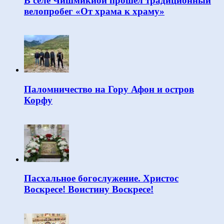
В селе Чишмикиой прошёл традиционный
велопробег «От храма к храму»
Паломничество на Гору Афон и остров
Корфу
Пасхальное богослужение. Христос
Воскресе! Воистину Воскресе!