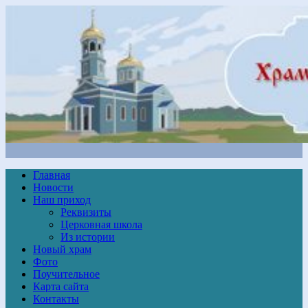
Главная
Новости
Наш приход
Реквизиты
Церковная школа
Из истории
Новый храм
Фото
Поучительное
Карта сайта
Контакты