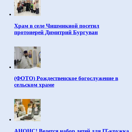
Храм в селе Чишмикиой посетил
протоиерей Димитрий Бургуван
(ФОТО) Рождественское богослужение в
сельском храме
АНОНС! Ведется набор детей для IT-кружка