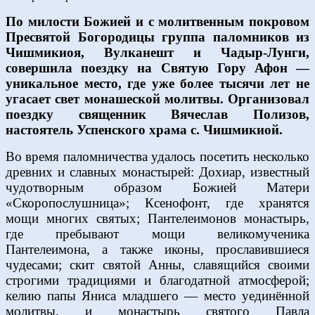
По милости Божией и c молитвенным покровом
Пресвятой Богородицы группа паломников из
Чишмикиоя, Вулканешт и Чадыр-Лунги,
совершила поездку на Святую Гору Афон —
уникальное место, где уже более тысячи лет не
угасает свет монашеской молитвы. Организовал
поездку священник Вячеслав Полизов,
настоятель Успенского храма с. Чишмикиой.
Во время паломничества удалось посетить несколько
древних и славных монастырей: Дохиар, известный
чудотворным образом Божией Матери
«Скоропослушница»; Ксенофонт, где хранятся
мощи многих святых; Пантелеимонов монастырь,
где пребывают мощи великомученика
Пантелеимона, а также иконы, прославившиеся
чудесами; скит святой Анны, славящийся своими
строгими традициями и благодатной атмосферой;
келию папы Яниса младшего — место уединённой
молитвы, и монастырь святого Павла