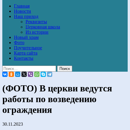
Главная
Новости
Наш приход
Реквизиты
Церковная школа
Из истории
Новый храм
Фото
Поучительное
Карта сайта
Контакты
(ФОТО) В церкви ведутся
работы по возведению
ограждения
30.11.2023