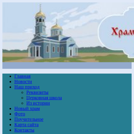
Главная
Новости
Наш приход
Реквизиты
Церковная школа
Из истории
Новый храм
Фото
Поучительное
Карта сайта
Контакты