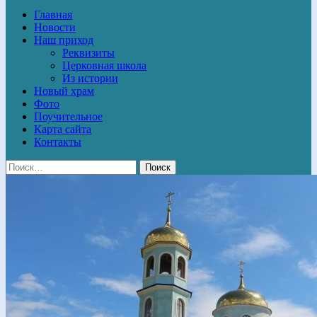
Главная
Новости
Наш приход
Реквизиты
Церковная школа
Из истории
Новый храм
Фото
Поучительное
Карта сайта
Контакты