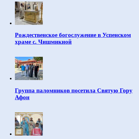
Рождественское богослужение в Успенском
храме с. Чишмикиой
Группа паломников посетила Святую Гору
Афон