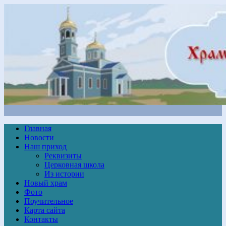
Главная
Новости
Наш приход
Реквизиты
Церковная школа
Из истории
Новый храм
Фото
Поучительное
Карта сайта
Контакты