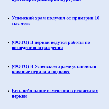
Успенский храм получил от примэрии 10
тыс леев
(ФОТО) В церкви ведутся работы по
возведению ограждения
(ФОТО) В Успенском храме установили
кованые перила и поднавес
Есть небольшие изменения в реквизитах
церкви