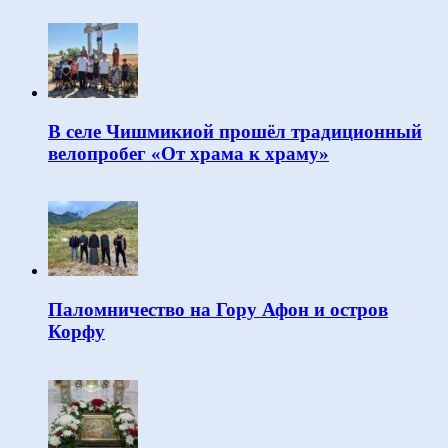
В селе Чишмикиой прошёл традиционный
велопробег «От храма к храму»
Паломничество на Гору Афон и остров
Корфу