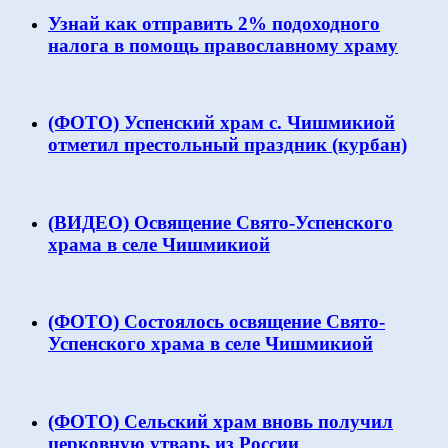
Узнай как отправить 2% подоходного
налога в помощь православному храму
(ФОТО) Успенский храм с. Чишмикиой
отметил престольный праздник (курбан)
(ВИДЕО) Освящение Свято-Успенского
храма в селе Чишмикиой
(ФОТО) Состоялось освящение Свято-
Успенского храма в селе Чишмикиой
(ФОТО) Сельский храм вновь получил
церковную утварь из России