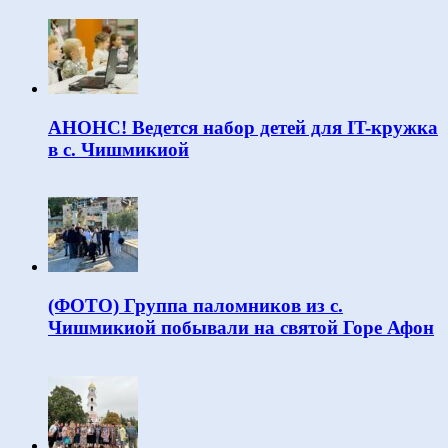
АНОНС! Ведется набор детей для IT-кружка
в с. Чишмикиой
(ФОТО) Группа паломников из с.
Чишмикиой побывали на святой Горе Афон