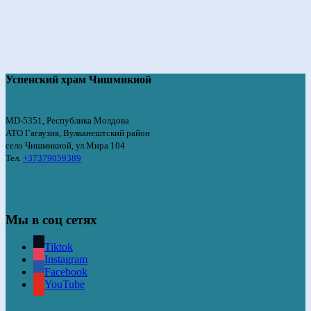
Успенский храм Чишмикиой
MD-5351, Республика Молдова
АТО Гагаузия, Вулканештский район
село Чишмикиой, ул.Мира 104
Тел.
+37379059389
Мы в соц сетях
Tiktok
Instagram
Facebook
YouTube