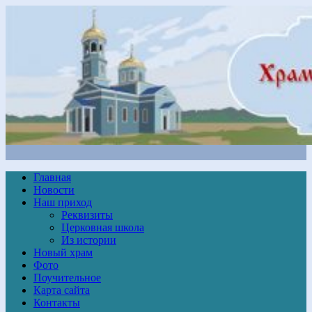
Главная
Новости
Наш приход
Реквизиты
Церковная школа
Из истории
Новый храм
Фото
Поучительное
Карта сайта
Контакты