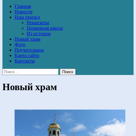
Главная
Новости
Наш приход
Реквизиты
Церковная школа
Из истории
Новый храм
Фото
Поучительное
Карта сайта
Контакты
Новый храм