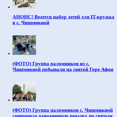
АНОНС! Ведется набор детей для IT-кружка
в с. Чишмикиой
(ФОТО) Группа паломников из с.
Чишмикиой побывали на святой Горе Афон
(ФОТО) Группа паломников с. Чишмикиой
совершила однодневную поездку по святым