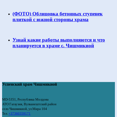
(ФОТО) Облицовка бетонных ступенек
плиткой с южной стороны храма
Узнай какие работы выполняются и что
планируется в храме с. Чишмикиой
Успенский храм Чишмикиой
MD-5351, Республика Молдова
АТО Гагаузия, Вулканештский район
село Чишмикиой, ул.Мира 104
Тел.
+37360359171