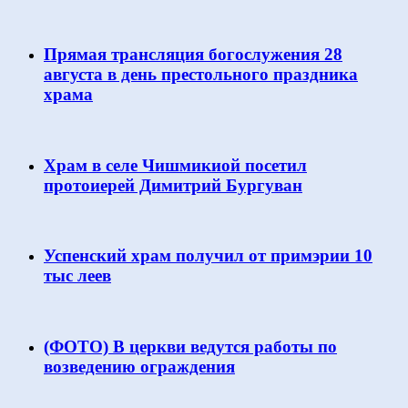
Прямая трансляция богослужения 28
августа в день престольного праздника
храма
Храм в селе Чишмикиой посетил
протоиерей Димитрий Бургуван
Успенский храм получил от примэрии 10
тыс леев
(ФОТО) В церкви ведутся работы по
возведению ограждения