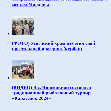
местам Молдовы
(ФОТО) Успенский храм отметил свой
престольный праздник (курбан)
(ВИДЕО) В с. Чишмикиой состоялся
традиционный рыболовный турнир
«Карасенок 2024»