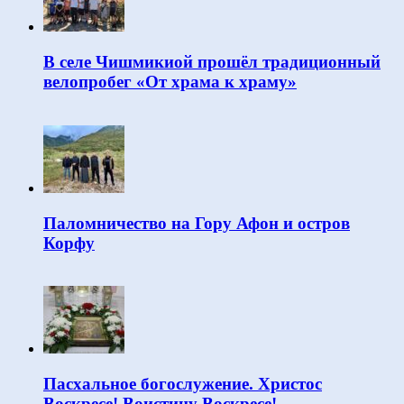
В селе Чишмикиой прошёл традиционный
велопробег «От храма к храму»
Паломничество на Гору Афон и остров
Корфу
Пасхальное богослужение. Христос
Воскресе! Воистину Воскресе!