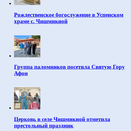
Рождественское богослужение в Успенском
храме с. Чишмикиой
Группа паломников посетила Святую Гору
Афон
Церковь в селе Чишмикиой отметила
престольный праздник