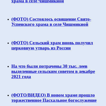
храма в селе Чишмикиой
(ФОТО) Состоялось освящение Свято-
Успенского храма в селе Чишмикиой
(ФОТО) Сельский храм вновь получил
церковную утварь из России
На что были потрачены 30 тыс. леев
выделенные сельским советом в декабре
2021 года
(ФОТО/ВИДЕО) В новом храме прошло
торжественное Пасхальное богослужение