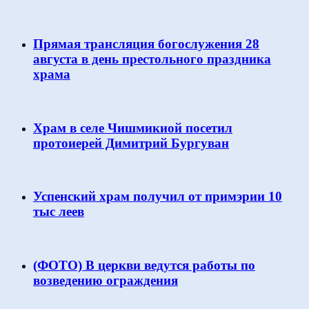
Прямая трансляция богослужения 28
августа в день престольного праздника
храма
Храм в селе Чишмикиой посетил
протоиерей Димитрий Бургуван
Успенский храм получил от примэрии 10
тыс леев
(ФОТО) В церкви ведутся работы по
возведению ограждения