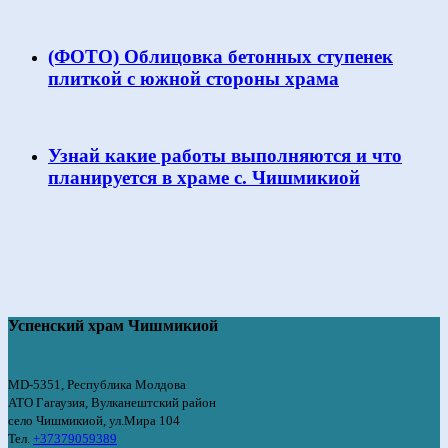
(ФОТО) Облицовка бетонных ступенек
плиткой с южной стороны храма
Узнай какие работы выполняются и что
планируется в храме с. Чишмикиой
Успенский храм Чишмикиой
MD-5351, Республика Молдова
АТО Гагаузия, Вулканештский район
село Чишмикиой, ул.Мира 104
Тел.
+37379059389