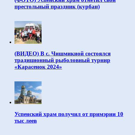
престольный праздник (курбан)
(ВИДЕО) В с. Чишмикиой состоялся
традиционный рыболовный турнир
«Карасенок 2024»
Успенский храм получил от примэрии 10
тыс леев