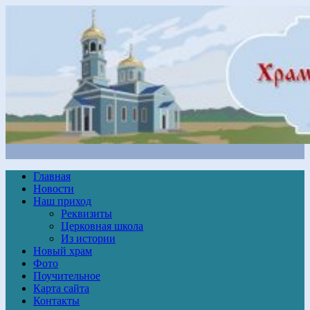
Главная
Новости
Наш приход
Реквизиты
Церковная школа
Из истории
Новый храм
Фото
Поучительное
Карта сайта
Контакты