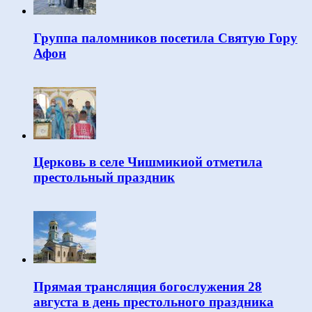
Группа паломников посетила Святую Гору
Афон
Церковь в селе Чишмикиой отметила
престольный праздник
Прямая трансляция богослужения 28
августа в день престольного праздника