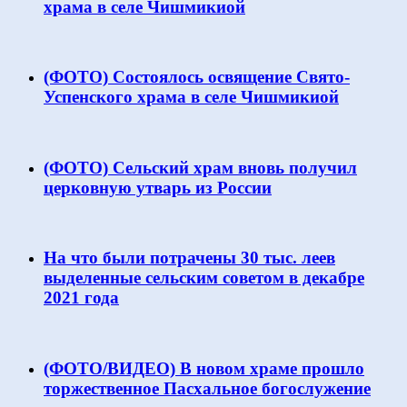
храма в селе Чишмикиой
(ФОТО) Состоялось освящение Свято-
Успенского храма в селе Чишмикиой
(ФОТО) Сельский храм вновь получил
церковную утварь из России
На что были потрачены 30 тыс. леев
выделенные сельским советом в декабре
2021 года
(ФОТО/ВИДЕО) В новом храме прошло
торжественное Пасхальное богослужение