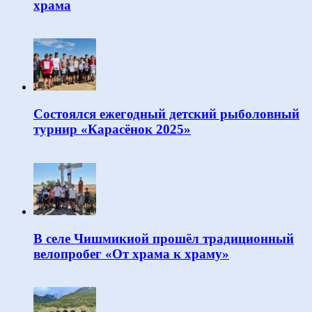
храма
Состоялся ежегодный детский рыболовный
турнир «Карасёнок 2025»
В селе Чишмикиой прошёл традиционный
велопробег «От храма к храму»