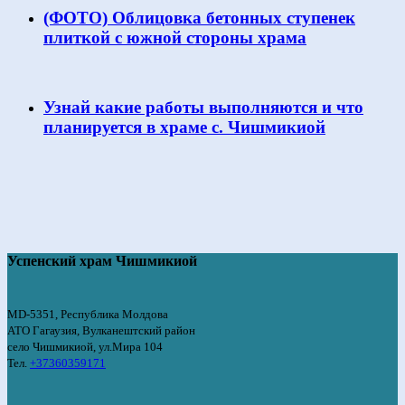
(ФОТО) Облицовка бетонных ступенек
плиткой с южной стороны храма
Узнай какие работы выполняются и что
планируется в храме с. Чишмикиой
Успенский храм Чишмикиой
MD-5351, Республика Молдова
АТО Гагаузия, Вулканештский район
село Чишмикиой, ул.Мира 104
Тел.
+37360359171