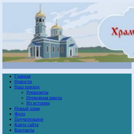
Главная
Новости
Наш приход
Реквизиты
Церковная школа
Из истории
Новый храм
Фото
Поучительное
Карта сайта
Контакты