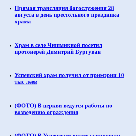
Прямая трансляция богослужения 28
августа в день престольного праздника
храма
Храм в селе Чишмикиой посетил
протоиерей Димитрий Бургуван
Успенский храм получил от примэрии 10
тыс леев
(ФОТО) В церкви ведутся работы по
возведению ограждения
(ФОТО) В Успенском храме установили