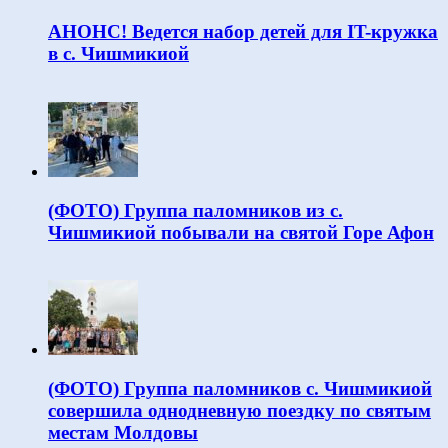
АНОНС! Ведется набор детей для IT-кружка
в с. Чишмикиой
(ФОТО) Группа паломников из с.
Чишмикиой побывали на святой Горе Афон
(ФОТО) Группа паломников с. Чишмикиой
совершила однодневную поездку по святым
местам Молдовы