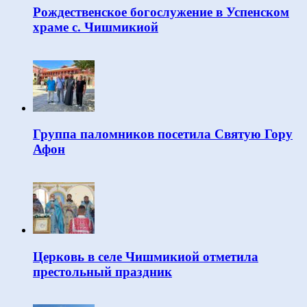
Рождественское богослужение в Успенском
храме с. Чишмикиой
Группа паломников посетила Святую Гору
Афон
Церковь в селе Чишмикиой отметила
престольный праздник