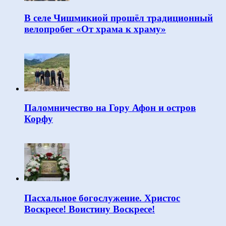
В селе Чишмикиой прошёл традиционный
велопробег «От храма к храму»
Паломничество на Гору Афон и остров
Корфу
Пасхальное богослужение. Христос
Воскресе! Воистину Воскресе!