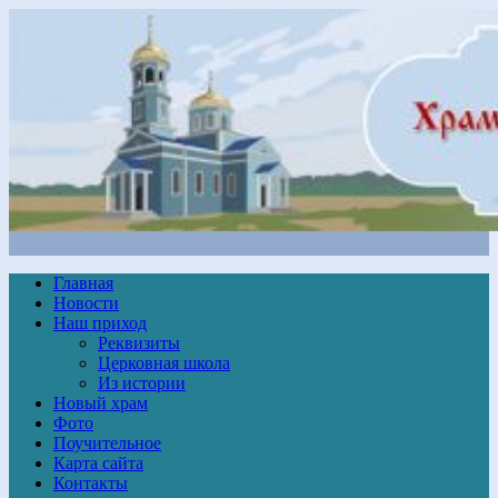
Главная
Новости
Наш приход
Реквизиты
Церковная школа
Из истории
Новый храм
Фото
Поучительное
Карта сайта
Контакты