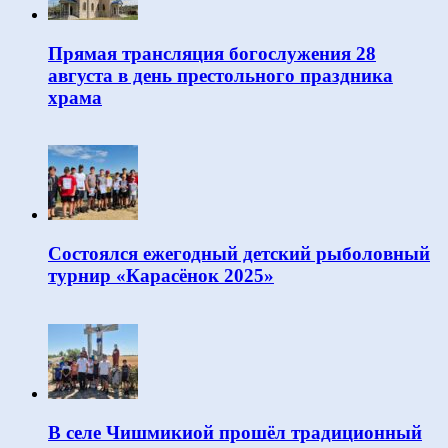
Прямая трансляция богослужения 28
августа в день престольного праздника
храма
Состоялся ежегодный детский рыболовный
турнир «Карасёнок 2025»
В селе Чишмикиой прошёл традиционный