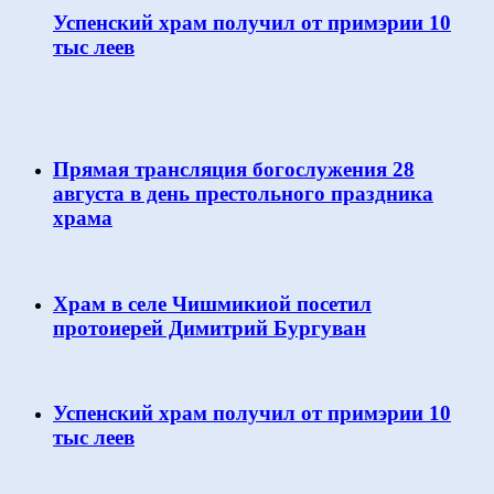
Успенский храм получил от примэрии 10
тыс леев
Прямая трансляция богослужения 28
августа в день престольного праздника
храма
Храм в селе Чишмикиой посетил
протоиерей Димитрий Бургуван
Успенский храм получил от примэрии 10
тыс леев