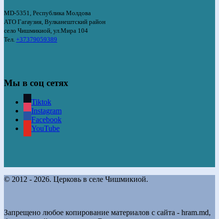
MD-5351, Республика Молдова
АТО Гагаузия, Вулканештский район
село Чишмикиой, ул.Мира 104
Тел.
+37379059389
Мы в соц сетях
Tiktok
Instagram
Facebook
YouTube
© 2012 - 2026. Церковь в селе Чишмикиой.
Запрещено любое копирование материалов с сайта - hram.md,