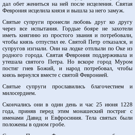
дал обет жениться на ней после исцеления. Святая
Феврония исцелила князя и вышла за него замуж.
Святые супруги пронесли любовь друг ко другу
через все испытания. Гордые бояре не захотели
иметь княгиню из простого звания и потребовали,
чтобы князь отпустил ее. Святой Петр отказался, и
супругов изгнали. Они на лодке отплыли по Оке из
родного города. Святая Феврония поддерживала и
утешала святого Петра. Но вскоре город Муром
постиг гнев Божий, и народ потребовал, чтобы
князь вернулся вместе с святой Февронией.
Святые супруги прославились благочестием и
милосердием.
Скончались они в один день и час 25 июня 1228
года, приняв перед этим монашеский постриг с
именами Давид и Евфросиния. Тела святых были
положены в одном гробе.