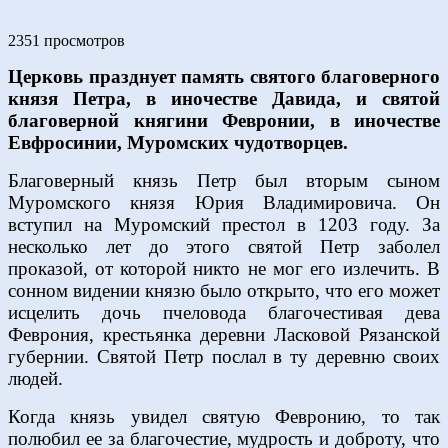
2351 просмотров
Церковь празднует память святого благоверного
князя Петра, в иночестве Давида, и святой
благоверной княгини Февронии, в иночестве
Евфросинии, Муромских чудотворцев.
Благоверный князь Петр был вторым сыном
Муромского князя Юрия Владимировича. Он
вступил на Муромский престол в 1203 году. За
несколько лет до этого святой Петр заболел
проказой, от которой никто не мог его излечить. В
сонном видении князю было открыто, что его может
исцелить дочь пчеловода благочестивая дева
Феврония, крестьянка деревни Ласковой Рязанской
губернии. Святой Петр послал в ту деревню своих
людей.
Когда князь увидел святую Февронию, то так
полюбил ее за благочестие, мудрость и доброту, что