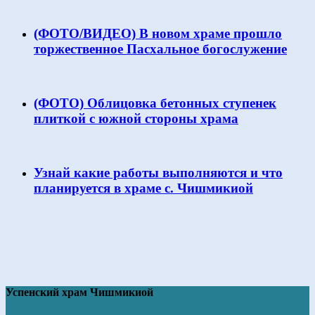
(ФОТО/ВИДЕО) В новом храме прошло
торжественное Пасхальное богослужение
(ФОТО) Облицовка бетонных ступенек
плиткой с южной стороны храма
Узнай какие работы выполняются и что
планируется в храме с. Чишмикиой
Успенский храм Чишмикиой