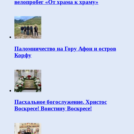
велопробег «От храма к храму»
Паломничество на Гору Афон и остров
Корфу
Пасхальное богослужение. Христос
Воскресе! Воистину Воскресе!