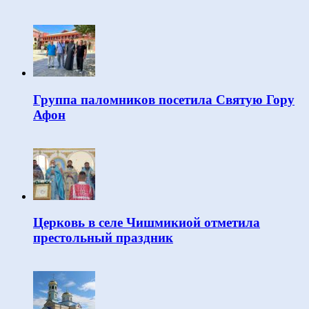
Группа паломников посетила Святую Гору
Афон
Церковь в селе Чишмикиой отметила
престольный праздник