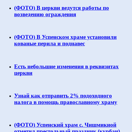
(ФОТО) В церкви ведутся работы по
возведению ограждения
(ФОТО) В Успенском храме установили
кованые перила и поднавес
Есть небольшие изменения в реквизитах
церкви
Узнай как отправить 2% подоходного
налога в помощь православному храму
(ФОТО) Успенский храм с. Чишмикиой
отметил престольный праздник (курбан)