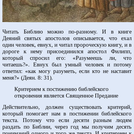
Читать Библию можно по-разному. И в книге
Деяний святых апостолов описывается, что ехал
один человек, евнух, и читал пророческую книгу, и в
дороге к нему присоединился апостол Филипп,
который спросил его: «Разумеешь ли, что
читаешь?». Евнух был умный человек и потому
ответил: «как могу разуметь, если кто не наставит
меня?» (Деян. 8: 31).
Критерием к постижению библейского
откровения является Священное Предание
Действительно, должен существовать критерий,
который помогает нам в постижении библейского
текста. Потому что если десяти разным людям
раздать по Библии, через год мы получим десять
пониманий одного и того же текста. И критерием к