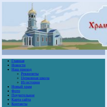
Главная
Новости
Наш приход
Реквизиты
Церковная школа
Из истории
Новый храм
Фото
Поучительное
Карта сайта
Контакты