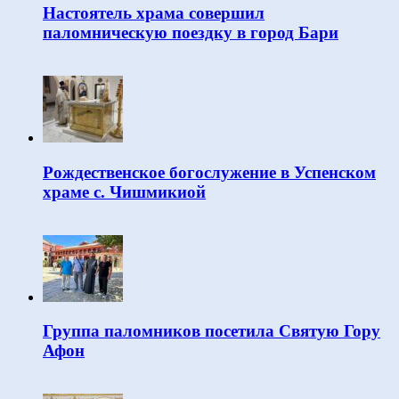
Настоятель храма совершил
паломническую поездку в город Бари
Рождественское богослужение в Успенском
храме с. Чишмикиой
Группа паломников посетила Святую Гору
Афон