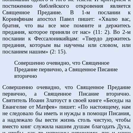
постижению библейского откровения является
Священное Предание. В 1-м послании к
Коринфянам апостол Павел пишет: «Хвалю вас,
братия, что вы все мое помните и держитесь
предания, которое приняли от нас» (11: 2). Во 2-м
послании к Фессалоникийцам: «Твердо держитесь
предания, которым вы научены или словом, или
посланием нашим» (2: 15).
Совершенно очевидно, что Священное
Предание первично, а Священное Писание
вторично
Совершенно очевидно, что Священное Предание
первично, а Священное Писание вторично.
Святитель Иоанн Златоуст в своей книге «Беседы на
Евангелие от Матфея» пишет: «По настоящему, нам
не следовало бы иметь и нужды в помощи Писания,
а надлежало бы вести жизнь столь чистую, чтобы
вместо книг служила нашим душам благодать Духа,
и чтобы, как те исписаны чернилами, так и наши