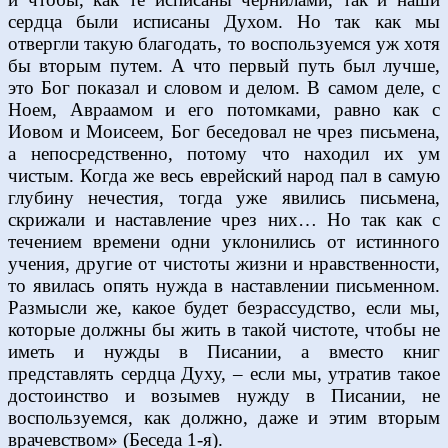
сердца были исписаны Духом. Но так как мы
отвергли такую благодать, то воспользуемся уж хотя
бы вторым путем. А что первый путь был лучше,
это Бог показал и словом и делом. В самом деле, с
Ноем, Авраамом и его потомками, равно как с
Иовом и Моисеем, Бог беседовал не чрез письмена,
а непосредственно, потому что находил их ум
чистым. Когда же весь еврейский народ пал в самую
глубину нечестия, тогда уже явились письмена,
скрижали и наставление чрез них… Но так как с
течением времени одни уклонились от истинного
учения, другие от чистоты жизни и нравственности,
то явилась опять нужда в наставлении письменном.
Размысли же, какое будет безрассудство, если мы,
которые должны бы жить в такой чистоте, чтобы не
иметь и нужды в Писании, а вместо книг
представлять сердца Духу, – если мы, утратив такое
достоинство и возымев нужду в Писании, не
воспользуемся, как должно, даже и этим вторым
врачевством» (Беседа 1-я).