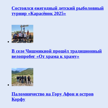
Состоялся ежегодный детский рыболовный
турнир «Карасёнок 2025»
В селе Чишмикиой прошёл традиционный
велопробег «От храма к храму»
Паломничество на Гору Афон и остров
Корфу