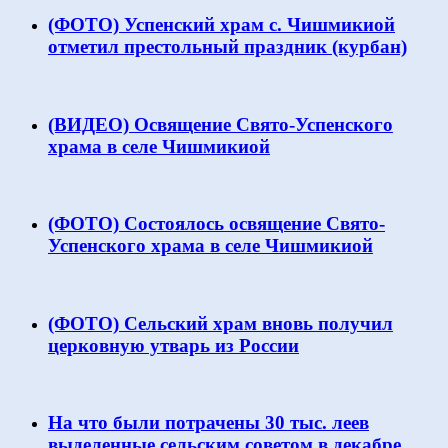
(ФОТО) Успенский храм с. Чишмикиой
отметил престольный праздник (курбан)
(ВИДЕО) Освящение Свято-Успенского
храма в селе Чишмикиой
(ФОТО) Состоялось освящение Свято-
Успенского храма в селе Чишмикиой
(ФОТО) Сельский храм вновь получил
церковную утварь из России
На что были потрачены 30 тыс. леев
выделенные сельским советом в декабре