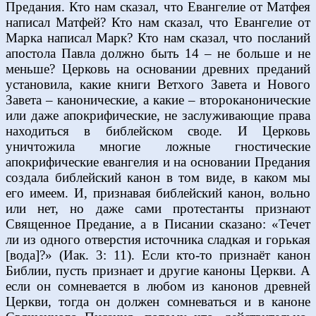
Предания. Кто нам сказал, что Евангелие от Матфея
написал Матфей? Кто нам сказал, что Евангелие от
Марка написал Марк? Кто нам сказал, что посланий
апостола Павла должно быть 14 – не больше и не
меньше? Церковь на основании древних преданий
установила, какие книги Ветхого Завета и Нового
Завета – канонические, а какие – второканонические
или даже апокрифические, не заслуживающие права
находиться в библейском своде. И Церковь
уничтожила многие ложные гностические
апокрифические евангелия и на основании Предания
создала библейский канон в том виде, в каком мы
его имеем. И, признавая библейский канон, вольно
или нет, но даже сами протестанты признают
Священное Предание, а в Писании сказано: «Течет
ли из одного отверстия источника сладкая и горькая
[вода]?» (Иак. 3: 11). Если кто-то признаёт канон
Библии, пусть признает и другие каноны Церкви. А
если он сомневается в любом из канонов древней
Церкви, тогда он должен сомневаться и в каноне