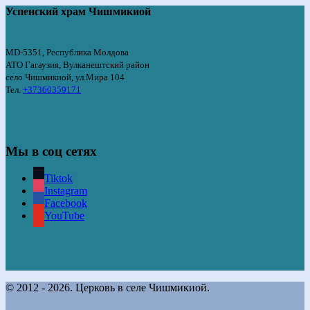
Успенский храм Чишмикиой
MD-5351, Республика Молдова
АТО Гагаузия, Вулканештский район
село Чишмикиой, ул.Мира 104
Тел.
+37360359171
Мы в соц сетях
Tiktok
Instagram
Facebook
YouTube
© 2012 - 2026. Церковь в селе Чишмикиой.