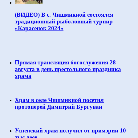
(ВИДЕО) В с. Чишмикиой состоялся
традиционный рыболовный турнир
«Карасенок 2024»
Прямая трансляция богослужения 28
августа в день престольного праздника
храма
Храм в селе Чишмикиой посетил
протоиерей Димитрий Бургуван
Успенский храм получил от примэрии 10
тыс леев