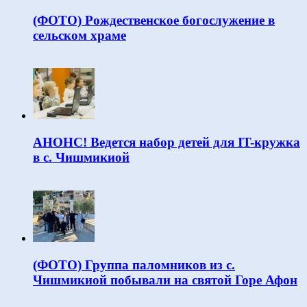
(ФОТО) Рождественское богослужение в
сельском храме
АНОНС! Ведется набор детей для IT-кружка
в с. Чишмикиой
(ФОТО) Группа паломников из с.
Чишмикиой побывали на святой Горе Афон