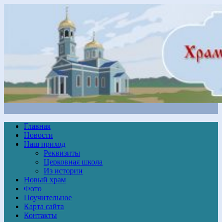
Главная
Новости
Наш приход
Реквизиты
Церковная школа
Из истории
Новый храм
Фото
Поучительное
Карта сайта
Контакты