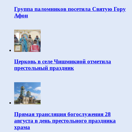
Группа паломников посетила Святую Гору
Афон
Церковь в селе Чишмикиой отметила
престольный праздник
Прямая трансляция богослужения 28
августа в день престольного праздника
храма