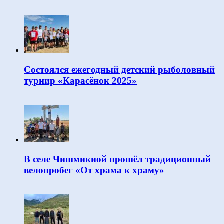
Состоялся ежегодный детский рыболовный
турнир «Карасёнок 2025»
В селе Чишмикиой прошёл традиционный
велопробег «От храма к храму»