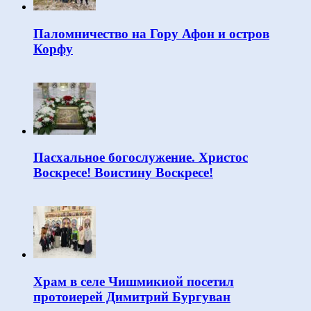
Паломничество на Гору Афон и остров
Корфу
Пасхальное богослужение. Христос
Воскресе! Воистину Воскресе!
Храм в селе Чишмикиой посетил
протоиерей Димитрий Бургуван