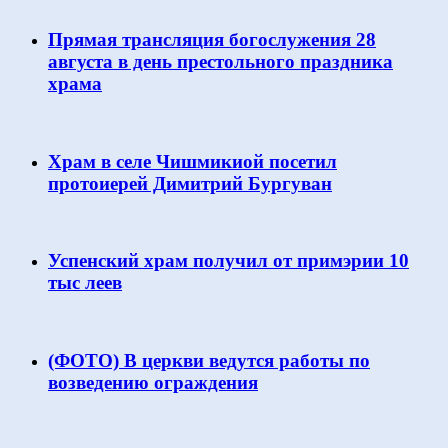
Прямая трансляция богослужения 28
августа в день престольного праздника
храма
Храм в селе Чишмикиой посетил
протоиерей Димитрий Бургуван
Успенский храм получил от примэрии 10
тыс леев
(ФОТО) В церкви ведутся работы по
возведению ограждения