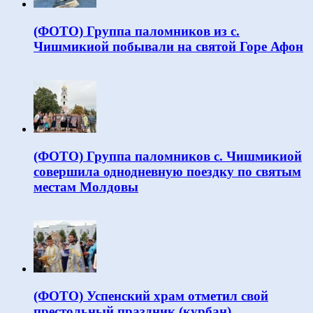
(ФОТО) Группа паломников из с.
Чишмикиой побывали на святой Горе Афон
(ФОТО) Группа паломников с. Чишмикиой
совершила однодневную поездку по святым
местам Молдовы
(ФОТО) Успенский храм отметил свой
престольный праздник (курбан)