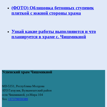
(ФОТО) Облицовка бетонных ступенек
плиткой с южной стороны храма
Узнай какие работы выполняются и что
планируется в храме с. Чишмикиой
Успенский храм Чишмикиой
MD-5351, Республика Молдова
АТО Гагаузия, Вулканештский район
село Чишмикиой, ул.Мира 104
Тел.
+37379059389