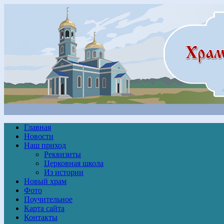
Главная
Новости
Наш приход
Реквизиты
Церковная школа
Из истории
Новый храм
Фото
Поучительное
Карта сайта
Контакты