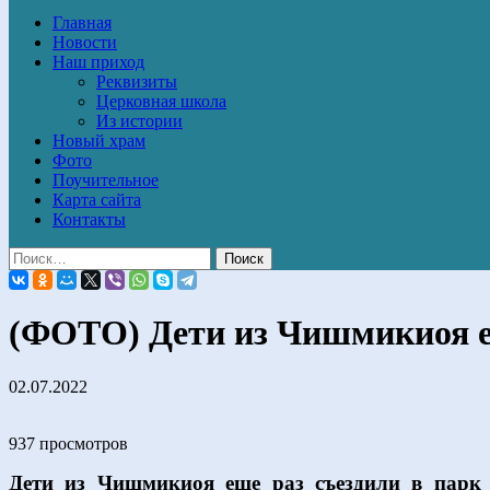
Главная
Новости
Наш приход
Реквизиты
Церковная школа
Из истории
Новый храм
Фото
Поучительное
Карта сайта
Контакты
(ФОТО) Дети из Чишмикиоя ещ
02.07.2022
937 просмотров
Дети из Чишмикиоя еще раз съездили в парк р