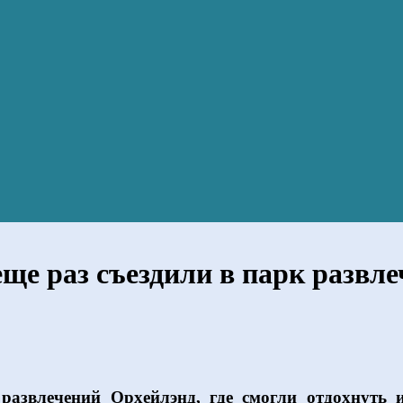
е раз съездили в парк развл
азвлечений Орхейлэнд, где смогли отдохнуть 