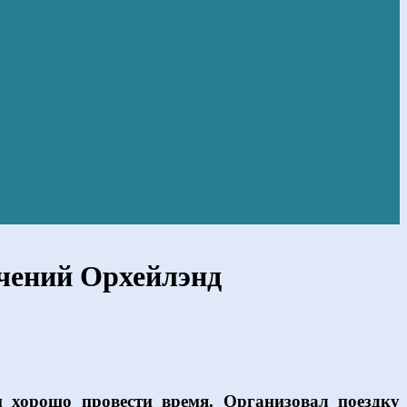
ечений Орхейлэнд
и хорошо провести время. Организовал поездку