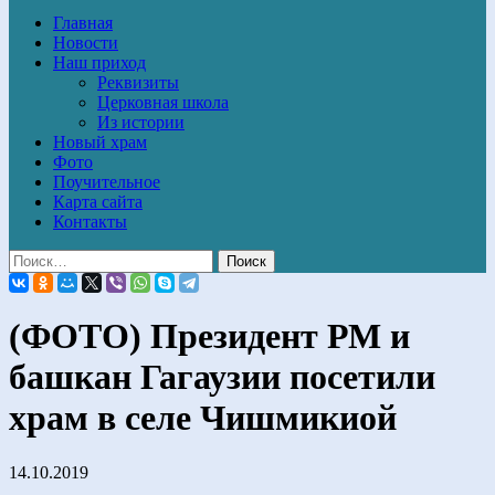
Главная
Новости
Наш приход
Реквизиты
Церковная школа
Из истории
Новый храм
Фото
Поучительное
Карта сайта
Контакты
(ФОТО) Президент РМ и
башкан Гагаузии посетили
храм в селе Чишмикиой
14.10.2019