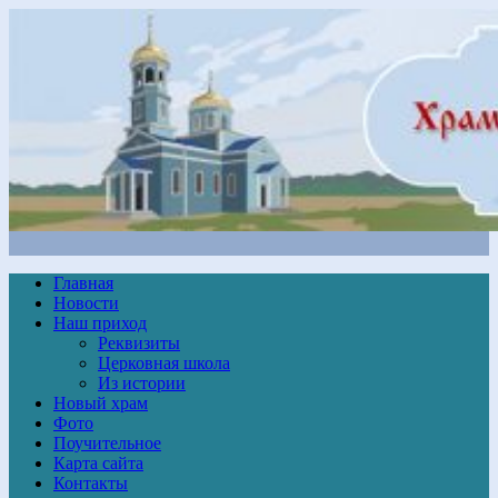
Главная
Новости
Наш приход
Реквизиты
Церковная школа
Из истории
Новый храм
Фото
Поучительное
Карта сайта
Контакты