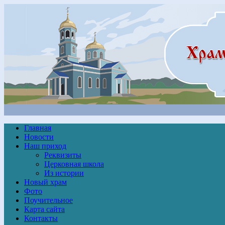
Главная
Новости
Наш приход
Реквизиты
Церковная школа
Из истории
Новый храм
Фото
Поучительное
Карта сайта
Контакты