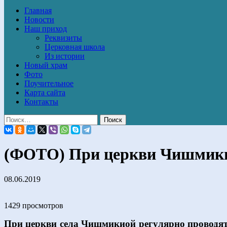
Главная
Новости
Наш приход
Реквизиты
Церковная школа
Из истории
Новый храм
Фото
Поучительное
Карта сайта
Контакты
(ФОТО) При церкви Чишмикио
08.06.2019
1429 просмотров
При церкви села Чишмикиой регулярно проводятс