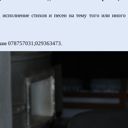
 исполнение стихов и песен на тему того или иного
онам 078757031;029363473.