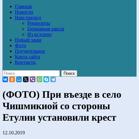
Главная
Новости
Наш приход
Реквизиты
Церковная школа
Из истории
Новый храм
Фото
Поучительное
Карта сайта
Контакты
(ФОТО) При въезде в село
Чишмикиой со стороны
Етулии установили крест
12.10.2019