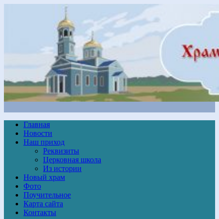
Главная
Новости
Наш приход
Реквизиты
Церковная школа
Из истории
Новый храм
Фото
Поучительное
Карта сайта
Контакты