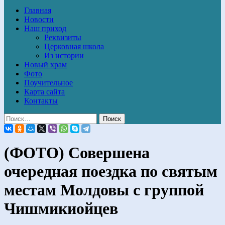
Главная
Новости
Наш приход
Реквизиты
Церковная школа
Из истории
Новый храм
Фото
Поучительное
Карта сайта
Контакты
(ФОТО) Совершена
очередная поездка по святым
местам Молдовы с группой
Чишмикиойцев