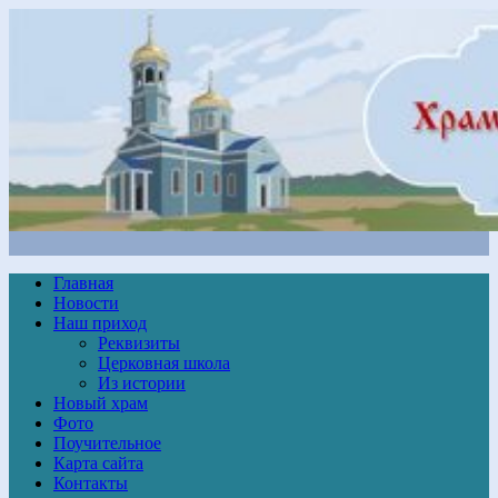
Главная
Новости
Наш приход
Реквизиты
Церковная школа
Из истории
Новый храм
Фото
Поучительное
Карта сайта
Контакты