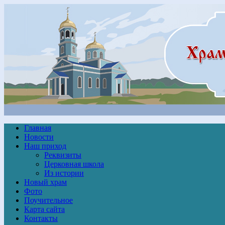
Главная
Новости
Наш приход
Реквизиты
Церковная школа
Из истории
Новый храм
Фото
Поучительное
Карта сайта
Контакты