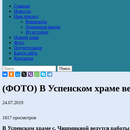
Главная
Новости
Наш приход
Реквизиты
Церковная школа
Из истории
Новый храм
Фото
Поучительное
Карта сайта
Контакты
(ФОТО) В Успенском храме ве
24.07.2019
1817 просмотров
В Успенском храме с. Чишмикиой ведутся работы 