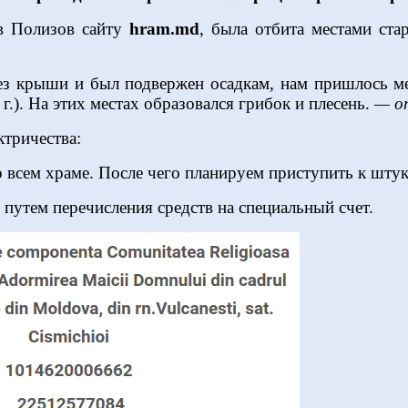
ав Полизов сайту
hram.md
, была отбита местами ста
без крыши и был подвержен осадкам, нам пришлось м
 г.). На этих местах образовался грибок и плесень.
— о
ктричества:
 всем храме. После чего планируем приступить к шту
путем перечисления средств на специальный счет.