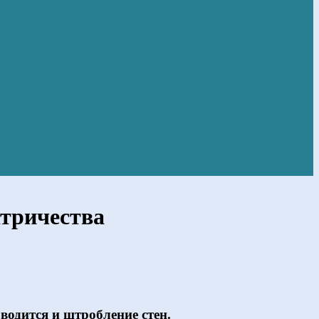
ктричества
водится и штробление стен.