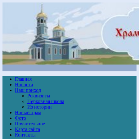
Главная
Новости
Наш приход
Реквизиты
Церковная школа
Из истории
Новый храм
Фото
Поучительное
Карта сайта
Контакты