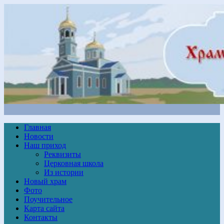
Главная
Новости
Наш приход
Реквизиты
Церковная школа
Из истории
Новый храм
Фото
Поучительное
Карта сайта
Контакты