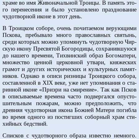
хра­ме во имя Жи­во­на­чаль­ной Тро­и­цы. В па­мять это­
го пе­ре­не­се­ния и бы­ло уста­нов­ле­но празд­но­ва­ние
чу­до­твор­ной иконе в этот день.
В Тро­иц­ком со­бо­ре, очень по­чи­та­е­мом ве­ру­ю­щи­ми
Пско­ва, пре­бы­ва­ло мно­го пра­во­слав­ных свя­тынь,
сре­ди ко­то­рых мож­но упо­мя­нуть чу­до­твор­ную Чир­
скую ико­ну Пре­свя­той Бо­го­ро­ди­цы, со­хра­нив­шу­ю­ся
до на­ше­го вре­ме­ни, Тих­вин­ский об­раз Бо­го­ма­те­ри,
мно­же­ство цен­ной цер­ков­ной утва­ри, кня­же­ских
гра­мот и дру­гих ис­то­ри­че­ских и куль­тур­ных па­мят­
ни­ков. Од­на­ко в опи­си риз­ни­цы Тро­иц­ко­го со­бо­ра,
со­став­лен­ной в XIX ве­ке, уже нет упо­ми­на­ния о ста­
рин­ной иконе «При­з­ри на сми­ре­ние». Так как Псков
в опи­сы­ва­е­мые вре­ме­на ча­сто под­вер­гал­ся опу­сто­
ши­тель­ным по­жа­рам, мож­но пред­по­ло­жить, что
древ­няя чу­до­твор­ная ико­на Бо­жи­ей Ма­те­ри по­гиб­ла
во вре­мя од­но­го из по­стиг­ших со­бор­ный храм сти­
хий­ных бед­ствий.
Спис­ков с чу­до­твор­но­го об­ра­за из­вест­но немно­го.