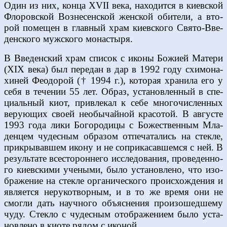
Один из них, кон­ца XVII ве­ка, на­хо­дит­ся в ки­ев­ской
Фло­ров­ской Воз­не­сен­ской жен­ской оби­те­ли, а вто­
рой по­ме­щен в глав­ный храм ки­ев­ско­го Свя­то-Вве­
ден­ско­го муж­ско­го мо­на­сты­ря.
В Вве­ден­ский храм спи­сок с ико­ны Бо­жи­ей Ма­те­ри
(XIX ве­ка) был пе­ре­дан в дар в 1992 го­ду схи­мо­на­
хи­ней Фе­о­до­рой († 1994 г.), ко­то­рая хра­ни­ла его у
се­бя в те­че­нии 55 лет. Об­раз, уста­нов­лен­ный в спе­
ци­аль­ный ки­от, при­вле­кал к се­бе мно­го­чис­лен­ных
ве­ру­ю­щих сво­ей необы­чай­ной кра­со­той. В ав­гу­сте
1993 го­да ли­ки Бо­го­ро­ди­цы с Бо­же­ствен­ным Мла­
ден­цем чу­дес­ным об­ра­зом от­пе­ча­та­лись на стек­ле,
при­кры­вав­шем ико­ну и не со­при­ка­сав­шем­ся с ней. В
ре­зуль­та­те все­сто­рон­не­го ис­сле­до­ва­ния, про­ве­ден­но­
го ки­ев­ски­ми уче­ны­ми, бы­ло уста­нов­ле­но, что изо­
бра­же­ние на стек­ле ор­га­ни­че­ско­го про­ис­хож­де­ния и
яв­ля­ет­ся неру­ко­твор­ным, и в то же вре­мя они не
смог­ли дать на­уч­но­го объ­яс­не­ния про­изо­шед­ше­му
чу­ду. Стек­ло с чу­дес­ным отоб­ра­же­ни­ем бы­ло уста­
нов­ле­но в ки­о­те ря­дом с ико­ной.