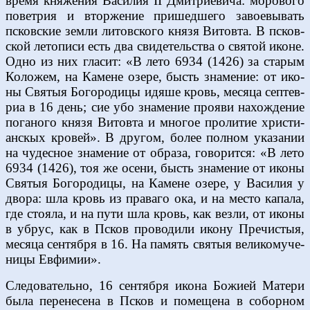
вре­мя кня­же­ния Ва­си­лия II Дмит­ри­е­ви­ча: мо­ро­во­го
по­вет­рия и втор­же­ние при­шед­ше­го за­во­е­вы­вать
псков­ские зем­ли ли­тов­ско­го кня­зя Ви­то­вта. В псков­
ской ле­то­пи­си есть два сви­де­тель­ства о свя­той иконе.
Од­но из них гла­сит: «В ле­то 6934 (1426) за ста­рым
Ко­ло­жем, на Ка­мене озе­ре, бысть зна­ме­ние: от ико­
ны Свя­тыя Бо­го­ро­ди­цы идя­ше кровь, ме­ся­ца сеп­тев­
риа в 16 день; сие убо зна­ме­ние про­яви на­хож­де­ние
по­га­но­го кня­зя Ви­то­вта и мно­гое про­ли­тие хри­сти­
ан­скых кро­вей». В дру­гом, бо­лее пол­ном ука­за­нии
на чу­дес­ное зна­ме­ние от об­ра­за, го­во­рит­ся: «В ле­то
6934 (1426), тоя же осе­ни, бысть зна­ме­ние от ико­ны
Свя­тыя Бо­го­ро­ди­цы, на Ка­мене озе­ре, у Ва­си­лия у
дво­ра: шла кровь из пра­ва­го ока, и на ме­сто ка­па­ла,
где сто­я­ла, и на пу­ти шла кровь, как вез­ли, от ико­ны
в убрус, как в Псков про­во­ди­ли ико­ну Пре­чи­стыя,
ме­ся­ца сен­тяб­ря в 16. На па­мять свя­тыя ве­ли­ко­му­че­
ни­цы Ев­фи­мии».
Сле­до­ва­тель­но, 16 сен­тяб­ря ико­на Бо­жи­ей Ма­те­ри
бы­ла пе­ре­не­се­на в Псков и по­ме­ще­на в со­бор­ном