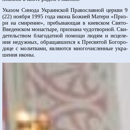
Ука­зом Си­но­да Укра­ин­ской Пра­во­слав­ной церк­ви 9
(22) но­яб­ря 1995 го­да ико­на Бо­жи­ей Ма­те­ри «При­з­
ри на сми­ре­ние», пре­бы­ва­ю­щая в ки­ев­ском Свя­то-
Вве­ден­ском мо­на­сты­ре, при­зна­на чу­до­твор­ной. Сви­
де­тель­ством бла­го­дат­ной по­мо­щи лю­дям и ис­це­ле­
ния недуж­ных, об­ра­щав­ших­ся к Пре­свя­той Бо­го­ро­
ди­це с мо­лит­ва­ми, яв­ля­ют­ся мно­го­чис­лен­ные укра­
ше­ния ико­ны.