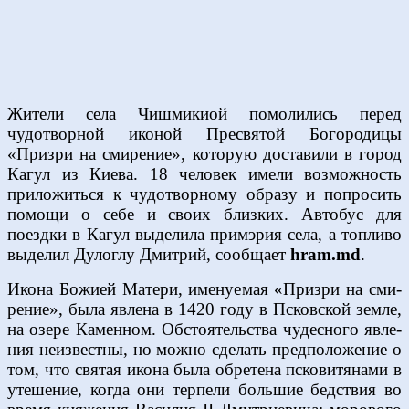
Жители села Чишмикиой помолились перед
чудотворной иконой Пресвятой Богородицы
«Призри на смирение», которую доставили в город
Кагул из Киева. 18 человек имели возможность
приложиться к чудотворному образу и попросить
помощи о себе и своих близких. Автобус для
поездки в Кагул выделила примэрия села, а топливо
выделил Дулоглу Дмитрий, сообщает
hram.md
.
Ико­на Бо­жи­ей Ма­те­ри, име­ну­е­мая «При­з­ри на сми­
ре­ние», бы­ла яв­ле­на в 1420 го­ду в Псков­ской зем­ле,
на озе­ре Ка­мен­ном. Об­сто­я­тель­ства чу­дес­но­го яв­ле­
ния неиз­вест­ны, но мож­но сде­лать пред­по­ло­же­ние о
том, что свя­тая ико­на бы­ла об­ре­те­на пско­ви­тя­на­ми в
уте­ше­ние, ко­гда они тер­пе­ли боль­шие бед­ствия во