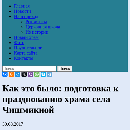
Главная
Новости
Наш приход
Реквизиты
Церковная школа
Из истории
Новый храм
Фото
Поучительное
Карта сайта
Контакты
Как это было: подготовка к
празднованию храма села
Чишмикиой
30.08.2017