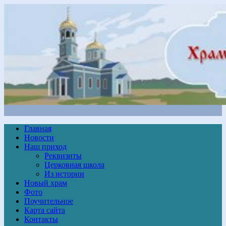
Главная
Новости
Наш приход
Реквизиты
Церковная школа
Из истории
Новый храм
Фото
Поучительное
Карта сайта
Контакты