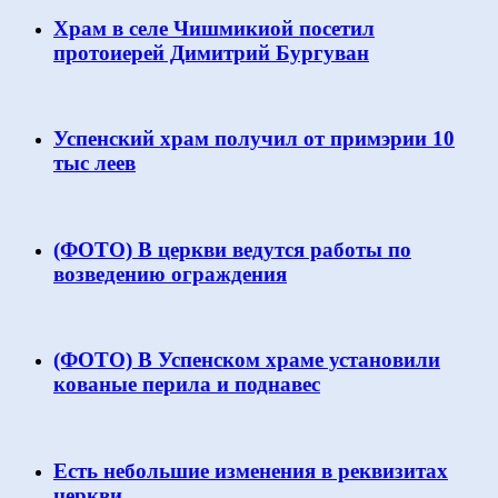
Храм в селе Чишмикиой посетил
протоиерей Димитрий Бургуван
Успенский храм получил от примэрии 10
тыс леев
(ФОТО) В церкви ведутся работы по
возведению ограждения
(ФОТО) В Успенском храме установили
кованые перила и поднавес
Есть небольшие изменения в реквизитах
церкви