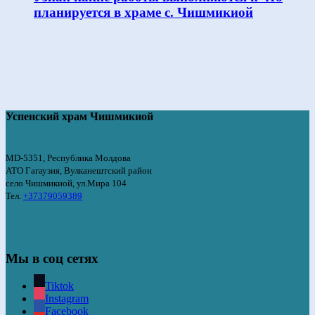
планируется в храме с. Чишмикиой
Успенский храм Чишмикиой
MD-5351, Республика Молдова
АТО Гагаузия, Вулканештский район
село Чишмикиой, ул.Мира 104
Тел.
+37379059389
Мы в соц сетях
Tiktok
Instagram
Facebook