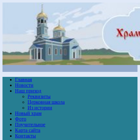
Главная
Новости
Наш приход
Реквизиты
Церковная школа
Из истории
Новый храм
Фото
Поучительное
Карта сайта
Контакты