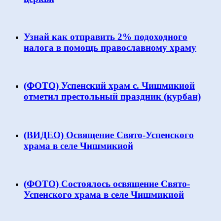
Узнай как отправить 2% подоходного
налога в помощь православному храму
(ФОТО) Успенский храм с. Чишмикиой
отметил престольный праздник (курбан)
(ВИДЕО) Освящение Свято-Успенского
храма в селе Чишмикиой
(ФОТО) Состоялось освящение Свято-
Успенского храма в селе Чишмикиой