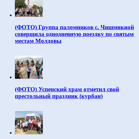
(ФОТО) Группа паломников с. Чишмикиой
совершила однодневную поездку по святым
местам Молдовы
(ФОТО) Успенский храм отметил свой
престольный праздник (курбан)