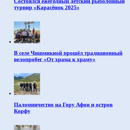
Состоялся ежегодный детский рыболовный
турнир «Карасёнок 2025»
В селе Чишмикиой прошёл традиционный
велопробег «От храма к храму»
Паломничество на Гору Афон и остров
Корфу