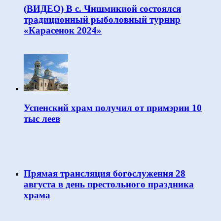
(ВИДЕО) В с. Чишмикиой состоялся
традиционный рыболовный турнир
«Карасенок 2024»
Успенский храм получил от примэрии 10
тыс леев
Прямая трансляция богослужения 28
августа в день престольного праздника
храма