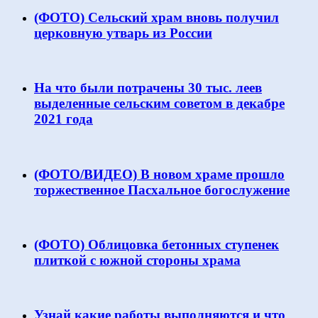
(ФОТО) Сельский храм вновь получил
церковную утварь из России
На что были потрачены 30 тыс. леев
выделенные сельским советом в декабре
2021 года
(ФОТО/ВИДЕО) В новом храме прошло
торжественное Пасхальное богослужение
(ФОТО) Облицовка бетонных ступенек
плиткой с южной стороны храма
Узнай какие работы выполняются и что