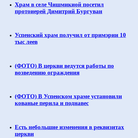
Храм в селе Чишмикиой посетил
протоиерей Димитрий Бургуван
Успенский храм получил от примэрии 10
тыс леев
(ФОТО) В церкви ведутся работы по
возведению ограждения
(ФОТО) В Успенском храме установили
кованые перила и поднавес
Есть небольшие изменения в реквизитах
церкви