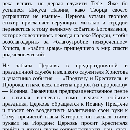
река вспять, не дерзая служити Тебе. Яже бо
устыдеся Иисуса Навина, како Творца своего
устрашится не имяше». Церковь устами творцов
стихир приглашает верующих мыслью и сердцем
перенестись к тому великому событию Богоявления,
которое совершилось некогда на реке Иордан, чтобы
возблагодарить за «благоутробие неизреченное»
Христа, в «рабии зраце» пришедшего в мир спасти
род человеческий.
Не забыла Церковь в предпраздничной и
праздничной службе и великого служителя Христова
и участника события — «Предтечу и Крестителя, и
Пророка, и паче всех почтена пророк (из пророков)»
— Иоанна. Заканчивая предпраздненственное пение
и начиная воспевать само великое событие
праздника, Церковь обращается к Иоанну Предтече
и просит его воздвигнуть молитвенно свои руки к
Тому, пречистой главы Которого он касался этими
руками на Иордане; Церковь просит Крестителя
прийти и духом своим соприсутствовать нам, стать