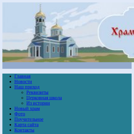
Главная
Новости
Наш приход
Реквизиты
Церковная школа
Из истории
Новый храм
Фото
Поучительное
Карта сайта
Контакты