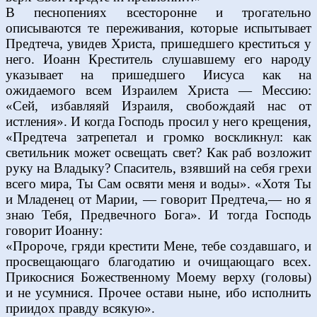
В песнопениях всесторонне и трогательно
описываются те переживания, которые испытывает
Предтеча, увидев Христа, пришедшего креститься у
него. Иоанн Креститель слушавшему его народу
указывает на пришедшего Иисуса как на
ожидаемого всем Израилем Христа — Мессию:
«Сей, избавляяй Израиля, свобождаяй нас от
истления». И когда Господь просил у него крещения,
«Предтеча затрепетал и громко воскликнул: как
светильник может освещать свет? Как раб возложит
руку на Владыку? Спаситель, взявший на себя грехи
всего мира, Ты Сам освяти меня и воды». «Хотя Ты
и Младенец от Марии, — говорит Предтеча,— но я
знаю Тебя, Предвечного Бога». И тогда Господь
говорит Иоанну:
«Пророче, гряди крестити Мене, тебе создавшаго, и
просвещающаго благодатию и очищающаго всех.
Прикоснися Божественному Моему верху (головы)
и не усумнися. Прочее остави ныне, ибо исполнить
приидох правду всякую».