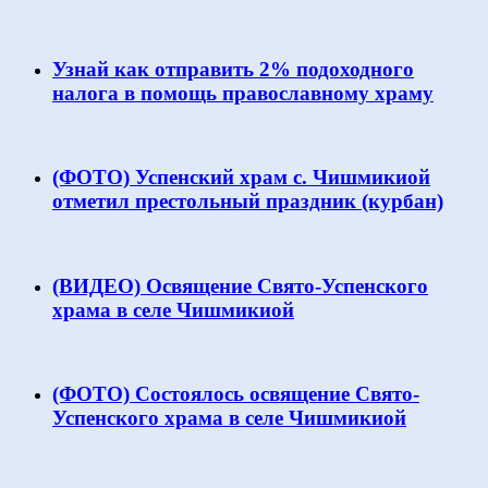
Узнай как отправить 2% подоходного
налога в помощь православному храму
(ФОТО) Успенский храм с. Чишмикиой
отметил престольный праздник (курбан)
(ВИДЕО) Освящение Свято-Успенского
храма в селе Чишмикиой
(ФОТО) Состоялось освящение Свято-
Успенского храма в селе Чишмикиой