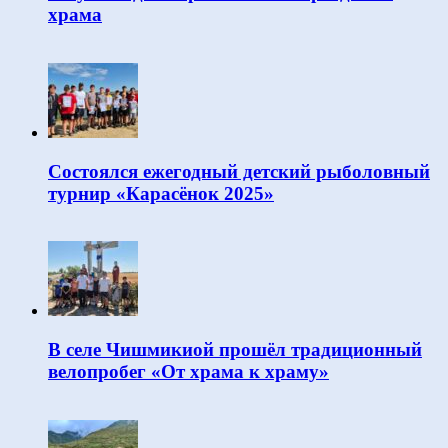
храма
Состоялся ежегодный детский рыболовный
турнир «Карасёнок 2025»
В селе Чишмикиой прошёл традиционный
велопробег «От храма к храму»