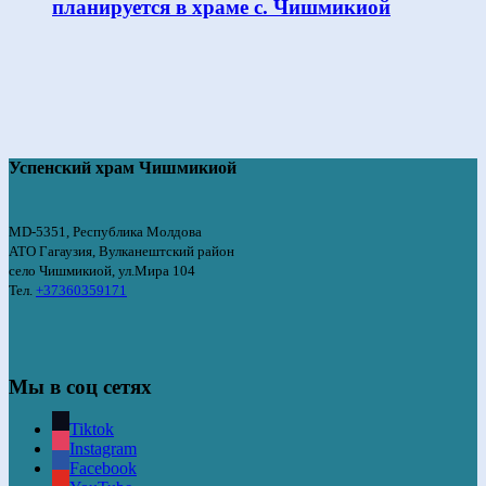
планируется в храме с. Чишмикиой
Успенский храм Чишмикиой
MD-5351, Республика Молдова
АТО Гагаузия, Вулканештский район
село Чишмикиой, ул.Мира 104
Тел.
+37360359171
Мы в соц сетях
Tiktok
Instagram
Facebook