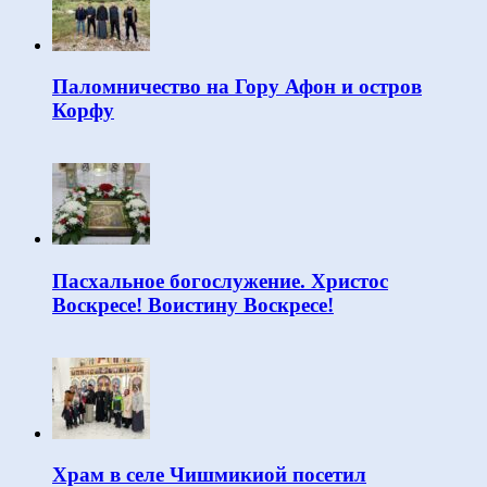
Паломничество на Гору Афон и остров
Корфу
Пасхальное богослужение. Христос
Воскресе! Воистину Воскресе!
Храм в селе Чишмикиой посетил