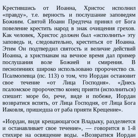
Крестившись от Иоанна, Христос исполнил
«правду», т.е. верность и послушание заповедям
Божиим. Святой Иоанн Предтеча принял от Бога
повеление крестить народ в знак очищения грехов.
Как человек, Христос должен был «исполнить» эту
заповедь и, следовательно, креститься от Иоанна.
Этим Он подтвердил святость и величие действий
Иоанна, а христианам на вечное время дал пример
послушания воле Божией и смирения. В
песнопениях широко использовано пророчество св.
Псалмопевца (пс. 113) о том, что Иордан остановит
свое течение «от Лица Господня». «Днесь
псаломское пророчество конец прияти (исполниться)
спешит: море бо, рече, виде и побеже, Иордан
возвратися вспять, от Лица Господня, от Лица Бога
Иаковля, пришедша от раба прияти Крещение».
«Иордан, видя крещающагося Владыку, разделяется
и останавливает свое течение», — говорится в 1-й
стихире на освящение воды. «Возвратися Иордан