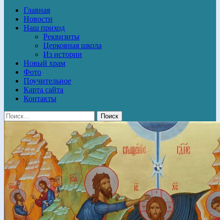
Главная
Новости
Наш приход
Реквизиты
Церковная школа
Из истории
Новый храм
Фото
Поучительное
Карта сайта
Контакты