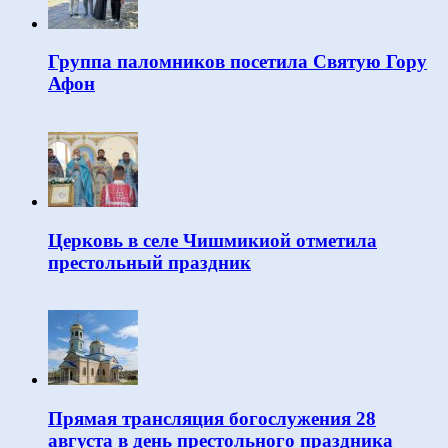
Группа паломников посетила Святую Гору
Афон
Церковь в селе Чишмикиой отметила
престольный праздник
Прямая трансляция богослужения 28
августа в день престольного праздника