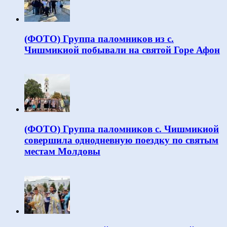
(ФОТО) Группа паломников из с.
Чишмикиой побывали на святой Горе Афон
(ФОТО) Группа паломников с. Чишмикиой
совершила однодневную поездку по святым
местам Молдовы