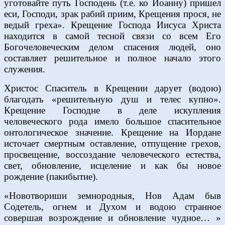
уготовайте путь Господень (т.е. ко Иоанну) пришел
еси, Господи, зрак рабий приим, Крещения прося, не
ведый греха». Крещение Господа Иисуса Христа
находится в самой тесной связи со всем Его
Богочеловеческим делом спасения людей, оно
составляет решительное и полное начало этого
служения.
Христос Спаситель в Крещении дарует (водою)
благодать «решительную душ и телес купно».
Крещение Господне в деле искупления
человеческого рода имело большое спасительное
онтологическое значение. Крещение на Иордане
источает смертным оставление, отпущение грехов,
просвещение, воссоздание человеческого естества,
свет, обновление, исцеление и как бы новое
рождение (пакибытие).
«Новотвориши земнородныя, Нов Адам быв
Содетель, огнем и Духом и водою странное
совершая возрождение и обновление чудное… »