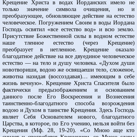
Крещение Христа в водах Иорданских имело не
только значение символа очищения, но и
преобразующее, обновляющее действие на естество
человеческое. Погружением Своим в воды Иордана
Господь освятил «все естество вод» и всю землю.
Присутствие Божественной силы в водном естестве
наше тленное естество (через Крещение)
преобразует в нетленное. Крещение оказало
благодатное действие на все двуединое человеческое
естество — на тело и душу человека. «Духом души
новотвориши, водою же освящаеши тело, сложеное,
животна назидая (воссоздавая)… имеющим в себе
жизнь вечную». Крещение Христа Спасителя было
фактически предызображением и основанием
данного после Его Воскресения и Вознесения
таинственно-благодатного способа возрождения
водою и Духом в таинстве Крещения. Здесь Господь
являет Себя Основателем нового, благодатного
Царства, в которое, по Его учению, нельзя войти без
Крещения (Мф. 28, 19-20). «Со Мною аще кто
снидет и спогребется Крещением, со Мною славы