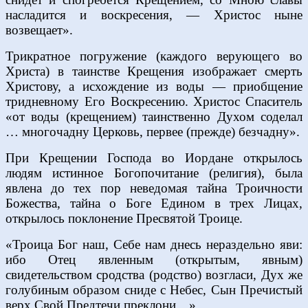
насладится и воскресения, — Христос ныне
возвещает».
Трикратное погружение (каждого верующего во
Христа) в таинстве Крещения изображает смерть
Христову, а исхождение из воды — приобщение
тридневному Его Воскресению. Христос Спаситель
«от воды (крещением) таинственно Духом соделал
… многочадну Церковь, первее (прежде) безчадну».
При Крещении Господа во Иордане открылось
людям истинное Богопочитание (религия), была
явлена до тех пор неведомая тайна Троичности
Божества, тайна о Боге Едином в трех Лицах,
открылось поклонение Пресвятой Троице.
«Троица Бог наш, Себе нам днесь нераздельно яви:
ибо Отец явленным (открытым, явным)
свидетельством сродства (родство) возгласи, Дух же
голубиным образом сниде с Небес, Сын Пречистый
верх Свой Предтечи преклони…»