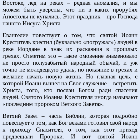
Востоке, лед на реках – редкая аномалия, и мы
можем быть уверены, что ни в каких прорубях
Апостолы не купались. Этот праздник – про Господа
нашего Иисуса Христа.
Евангелие повествует о том, что святой Иоанн
Креститель крестил (буквально «погружал») людей в
реке Иордане в знак их раскаяния в прошлых
грехах. Отметим это – такое омовение знаменовало
не просто полузабытый народный обычай, и уж
точно не молодецкую удаль, но покаяние в грехах и
желание начать новую жизнь. Но главная цель, с
которой Иоанн вышел на Свое служение – встретить
Христа, того, кто послан Богом ради спасения
людей. Святого Иоанна Крестителя иногда называют
«последним пророком Ветхого Завета».
Ветхий Завет – часть Библии, которая подробно
повествует о том, как Бог веками готовил свой народ
к приходу Спасителя, о том, как этот приход
предвещали Пророки. И вот святой Иоанн