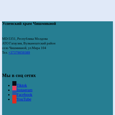
Успенский храм Чишмикиой
MD-5351, Республика Молдова
АТО Гагаузия, Вулканештский район
село Чишмикиой, ул.Мира 104
Тел.
+37379059389
Мы в соц сетях
Tiktok
Instagram
Facebook
YouTube