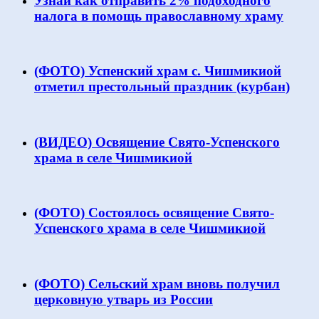
Узнай как отправить 2% подоходного
налога в помощь православному храму
(ФОТО) Успенский храм с. Чишмикиой
отметил престольный праздник (курбан)
(ВИДЕО) Освящение Свято-Успенского
храма в селе Чишмикиой
(ФОТО) Состоялось освящение Свято-
Успенского храма в селе Чишмикиой
(ФОТО) Сельский храм вновь получил
церковную утварь из России