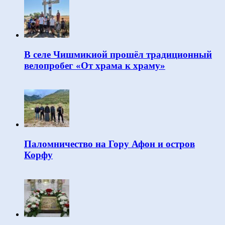
В селе Чишмикиой прошёл традиционный
велопробег «От храма к храму»
Паломничество на Гору Афон и остров
Корфу