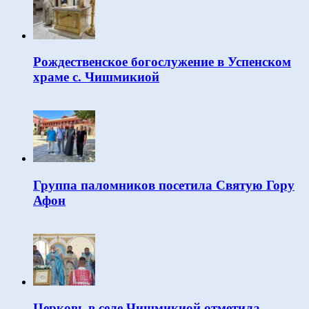
Рождественское богослужение в Успенском
храме с. Чишмикиой
Группа паломников посетила Святую Гору
Афон
Церковь в селе Чишмикиой отметила