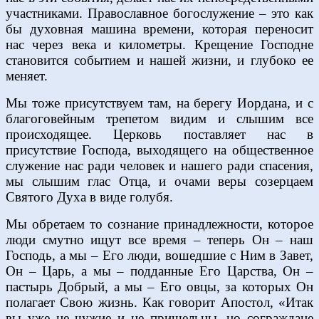
участниками. Православное богослужение – это как
бы духовная машина времени, которая переносит
нас через века и километры. Крещение Господне
становится событием и нашей жизни, и глубоко ее
меняет.
Мы тоже присутствуем там, на берегу Иордана, и с
благоговейным трепетом видим и слышим все
происходящее. Церковь поставляет нас в
присутствие Господа, выходящего на общественное
служение нас ради человек и нашего ради спасения,
мы слышим глас Отца, и очами веры созерцаем
Святого Духа в виде голубя.
Мы обретаем то сознание принадлежности, которое
люди смутно ищут все время – теперь Он – наш
Господь, а мы – Его люди, вошедшие с Ним в Завет,
Он – Царь, а мы – подданные Его Царства, Он –
пастырь Добрый, а мы – Его овцы, за которых Он
полагает Свою жизнь. Как говорит Апостол, «Итак
вы уже не чужие и не пришельцы, но сограждане