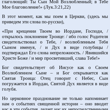
глаголющий: Ты Сын Мой Возлюбленный; в Тебе
Мое благоволение!» (Лук.3:21,22)
В этот момент, как мы поем в Церкви, (здесь мы
приведем эти слова по-русски),
«При крещении Твоем во Иордане, Господи, /
открылось поклонение Троице: / ибо голос Родителя
свидетельствовал о Тебе, / возлюбленным Тебя
Сыном именуя, / и Дух в виде голубицы /
подтверждал Его слова непреложность. / Явившийся
Христе Боже / и мир просветивший, слава Тебе!»
Бог свидетельствует об Иисусе как о Своем
Возлюбленном Сыне – и Бог открывается как
Святая Троица: Отец говорит с Небес, Сын
погружается в Иордан, Святой Дух является в виде
голубя.
Но церковное празднование не только напоминает
нам о событиях священной истории – оно вводит
нас в эти события, делает нас их непосредственными