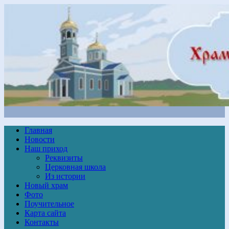
Главная
Новости
Наш приход
Реквизиты
Церковная школа
Из истории
Новый храм
Фото
Поучительное
Карта сайта
Контакты