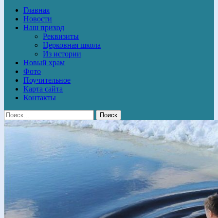
Главная
Новости
Наш приход
Реквизиты
Церковная школа
Из истории
Новый храм
Фото
Поучительное
Карта сайта
Контакты