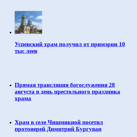
Успенский храм получил от примэрии 10
тыс леев
Прямая трансляция богослужения 28
августа в день престольного праздника
храма
Храм в селе Чишмикиой посетил
протоиерей Димитрий Бургуван