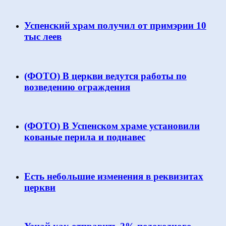
Успенский храм получил от примэрии 10
тыс леев
(ФОТО) В церкви ведутся работы по
возведению ограждения
(ФОТО) В Успенском храме установили
кованые перила и поднавес
Есть небольшие изменения в реквизитах
церкви