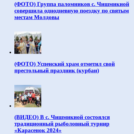
(ФОТО) Группа паломников с. Чишмикиой
совершила однодневную поездку по святым
местам Молдовы
(ФОТО) Успенский храм отметил свой
престольный праздник (курбан)
(ВИДЕО) В с. Чишмикиой состоялся
традиционный рыболовный турнир
«Карасенок 2024»