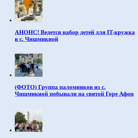
АНОНС! Ведется набор детей для IT-кружка
в с. Чишмикиой
(ФОТО) Группа паломников из с.
Чишмикиой побывали на святой Горе Афон