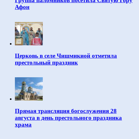
Группа паломников посетила Святую Гору
Афон
Церковь в селе Чишмикиой отметила
престольный праздник
Прямая трансляция богослужения 28
августа в день престольного праздника
храма