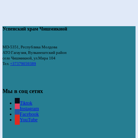
Успенский храм Чишмикиой
MD-5351, Республика Молдова
АТО Гагаузия, Вулканештский район
село Чишмикиой, ул.Мира 104
Тел.
+37379059389
Мы в соц сетях
Tiktok
Instagram
Facebook
YouTube