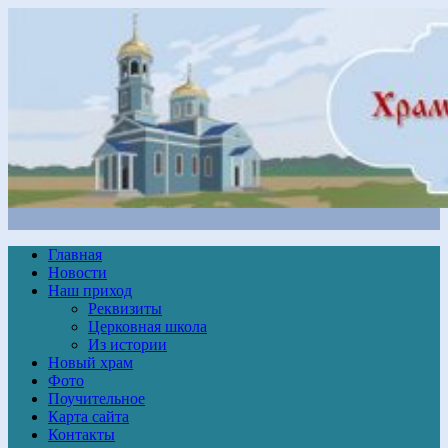
Главная
Новости
Наш приход
Реквизиты
Церковная школа
Из истории
Новый храм
Фото
Поучительное
Карта сайта
Контакты