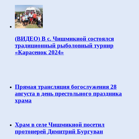
(ВИДЕО) В с. Чишмикиой состоялся
традиционный рыболовный турнир
«Карасенок 2024»
Прямая трансляция богослужения 28
августа в день престольного праздника
храма
Храм в селе Чишмикиой посетил
протоиерей Димитрий Бургуван