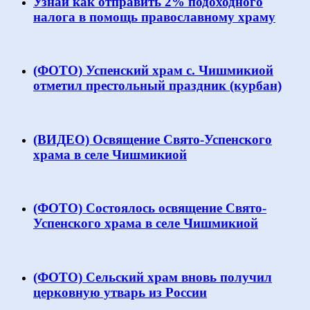
Узнай как отправить 2% подоходного
налога в помощь православному храму
(ФОТО) Успенский храм с. Чишмикиой
отметил престольный праздник (курбан)
(ВИДЕО) Освящение Свято-Успенского
храма в селе Чишмикиой
(ФОТО) Состоялось освящение Свято-
Успенского храма в селе Чишмикиой
(ФОТО) Сельский храм вновь получил
церковную утварь из России