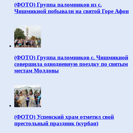
(ФОТО) Группа паломников из с.
Чишмикиой побывали на святой Горе Афон
(ФОТО) Группа паломников с. Чишмикиой
совершила однодневную поездку по святым
местам Молдовы
(ФОТО) Успенский храм отметил свой
престольный праздник (курбан)