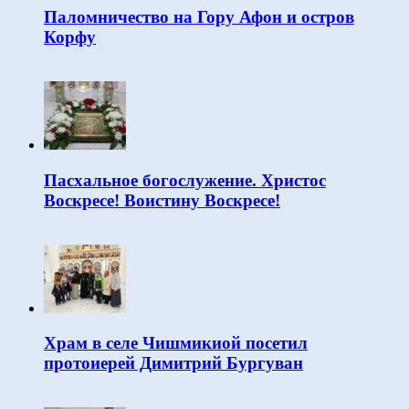
Паломничество на Гору Афон и остров
Корфу
Пасхальное богослужение. Христос
Воскресе! Воистину Воскресе!
Храм в селе Чишмикиой посетил
протоиерей Димитрий Бургуван