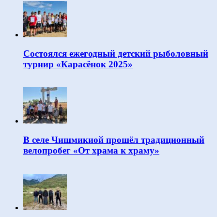
Состоялся ежегодный детский рыболовный
турнир «Карасёнок 2025»
В селе Чишмикиой прошёл традиционный
велопробег «От храма к храму»