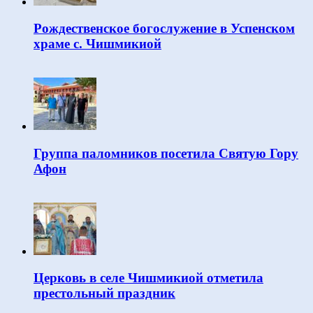
Рождественское богослужение в Успенском
храме с. Чишмикиой
Группа паломников посетила Святую Гору
Афон
Церковь в селе Чишмикиой отметила
престольный праздник