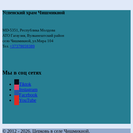
Успенский храм Чишмикиой
MD-5351, Республика Молдова
АТО Гагаузия, Вулканештский район
село Чишмикиой, ул.Мира 104
Тел.
+37379059389
Мы в соц сетях
Tiktok
Instagram
Facebook
YouTube
© 2012 - 2026. Церковь в селе Чишмикиой.