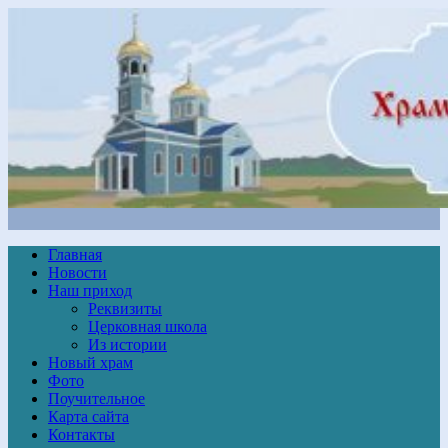
Главная
Новости
Наш приход
Реквизиты
Церковная школа
Из истории
Новый храм
Фото
Поучительное
Карта сайта
Контакты