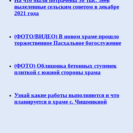
На что были потрачены 30 тыс. леев
выделенные сельским советом в декабре
2021 года
(ФОТО/ВИДЕО) В новом храме прошло
торжественное Пасхальное богослужение
(ФОТО) Облицовка бетонных ступенек
плиткой с южной стороны храма
Узнай какие работы выполняются и что
планируется в храме с. Чишмикиой