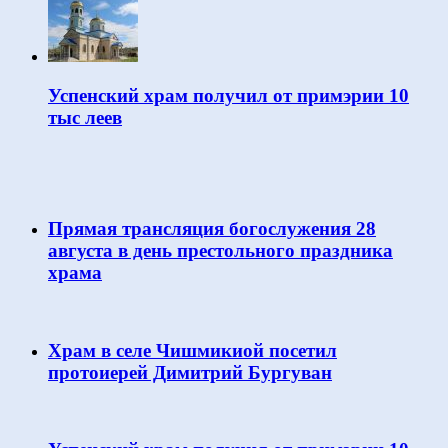
Успенский храм получил от примэрии 10
тыс леев
Прямая трансляция богослужения 28
августа в день престольного праздника
храма
Храм в селе Чишмикиой посетил
протоиерей Димитрий Бургуван