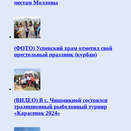
местам Молдовы
(ФОТО) Успенский храм отметил свой
престольный праздник (курбан)
(ВИДЕО) В с. Чишмикиой состоялся
традиционный рыболовный турнир
«Карасенок 2024»