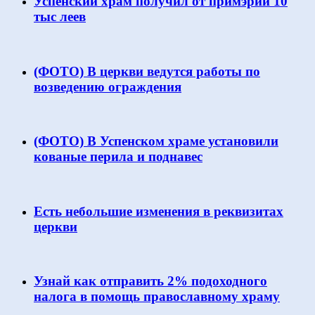
Успенский храм получил от примэрии 10
тыс леев
(ФОТО) В церкви ведутся работы по
возведению ограждения
(ФОТО) В Успенском храме установили
кованые перила и поднавес
Есть небольшие изменения в реквизитах
церкви
Узнай как отправить 2% подоходного
налога в помощь православному храму