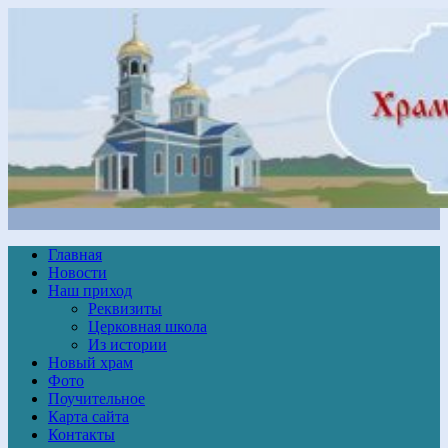
Главная
Новости
Наш приход
Реквизиты
Церковная школа
Из истории
Новый храм
Фото
Поучительное
Карта сайта
Контакты