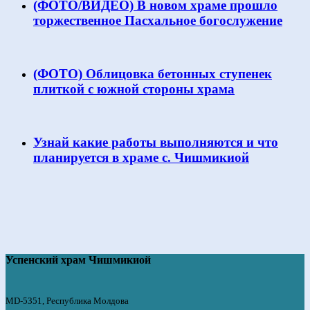
(ФОТО/ВИДЕО) В новом храме прошло
торжественное Пасхальное богослужение
(ФОТО) Облицовка бетонных ступенек
плиткой с южной стороны храма
Узнай какие работы выполняются и что
планируется в храме с. Чишмикиой
Успенский храм Чишмикиой
MD-5351, Республика Молдова