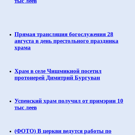
тыс леев
Прямая трансляция богослужения 28
августа в день престольного праздника
храма
Храм в селе Чишмикиой посетил
протоиерей Димитрий Бургуван
Успенский храм получил от примэрии 10
тыс леев
(ФОТО) В церкви ведутся работы по