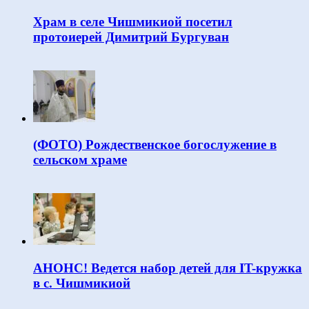
Храм в селе Чишмикиой посетил
протоиерей Димитрий Бургуван
(ФОТО) Рождественское богослужение в
сельском храме
АНОНС! Ведется набор детей для IT-кружка
в с. Чишмикиой