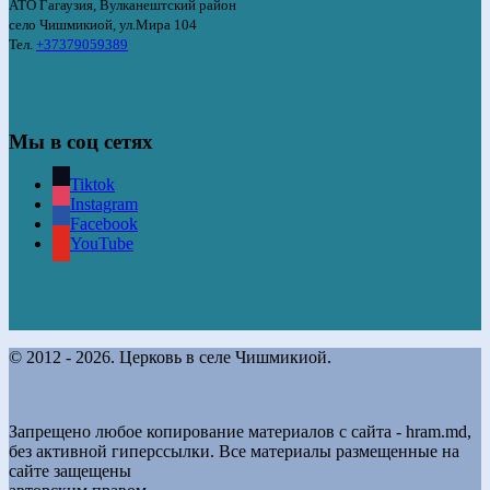
АТО Гагаузия, Вулканештский район
село Чишмикиой, ул.Мира 104
Тел.
+37379059389
Мы в соц сетях
Tiktok
Instagram
Facebook
YouTube
© 2012 - 2026. Церковь в селе Чишмикиой.
Запрещено любое копирование материалов с сайта - hram.md,
без активной гиперссылки. Все материалы размещенные на
сайте защещены