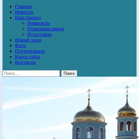
Главная
Новости
Наш приход
Реквизиты
Церковная школа
Из истории
Новый храм
Фото
Поучительное
Карта сайта
Контакты