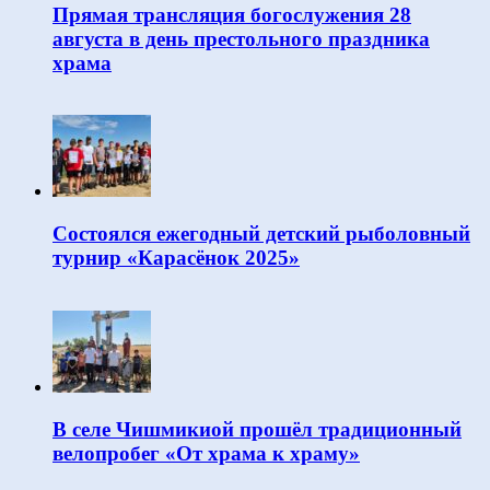
Прямая трансляция богослужения 28
августа в день престольного праздника
храма
Состоялся ежегодный детский рыболовный
турнир «Карасёнок 2025»
В селе Чишмикиой прошёл традиционный
велопробег «От храма к храму»