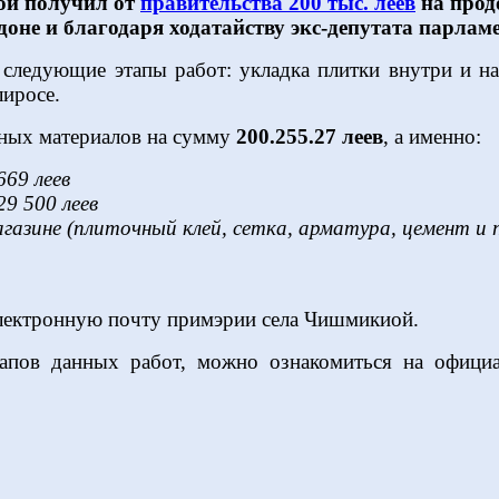
иой получил от
правительства 200 тыс. леев
на прод
доне и благодаря ходатайству экс-депутата парлам
следующие этапы работ: укладка плитки внутри и на
лиросе.
ьных материалов на сумму
200.255.27 леев
, а именно:
69 леев
9 500 леев
зине (плиточный клей, сетка, арматура, цемент и п
электронную почту примэрии села Чишмикиой.
апов данных работ, можно ознакомиться на офици