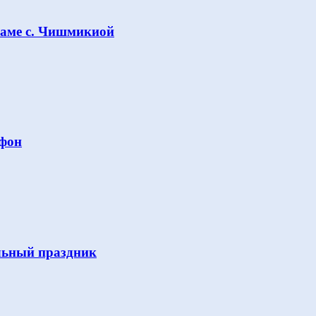
раме с. Чишмикиой
Афон
льный праздник