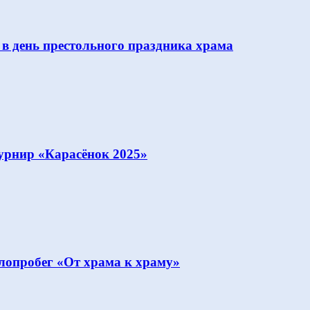
 в день престольного праздника храма
урнир «Карасёнок 2025»
опробег «От храма к храму»