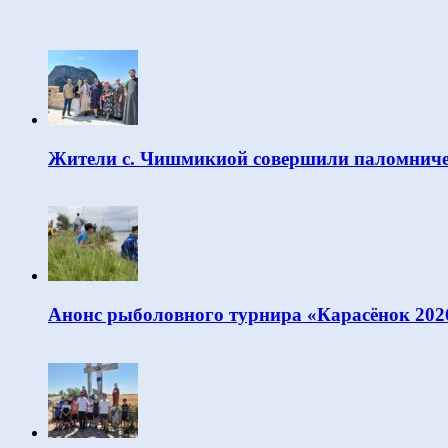
Жители с. Чишмикиой совершили паломниче
Анонс рыболовного турнира «Карасёнок 202