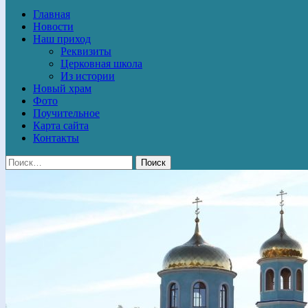
Главная
Новости
Наш приход
Реквизиты
Церковная школа
Из истории
Новый храм
Фото
Поучительное
Карта сайта
Контакты