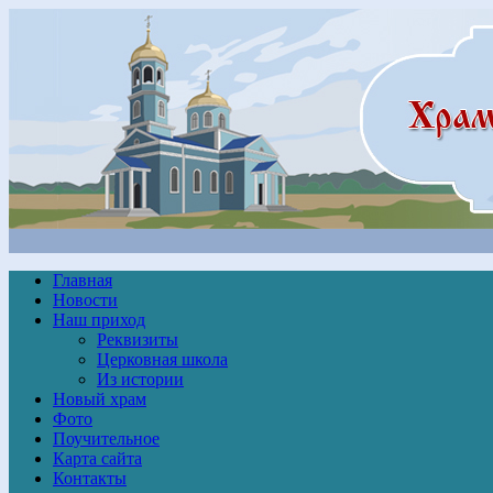
Главная
Новости
Наш приход
Реквизиты
Церковная школа
Из истории
Новый храм
Фото
Поучительное
Карта сайта
Контакты