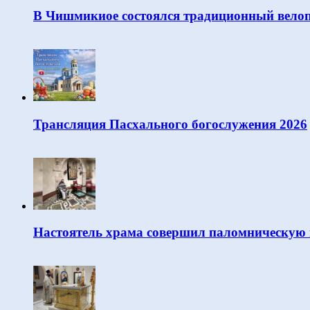
В Чишмикиое состоялся традиционный велоп
Трансляция Пасхального богослужения 2026
Настоятель храма совершил паломническую 