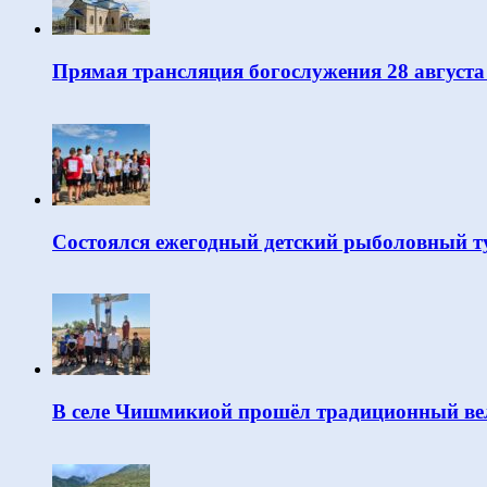
Прямая трансляция богослужения 28 августа
Состоялся ежегодный детский рыболовный т
В селе Чишмикиой прошёл традиционный вел