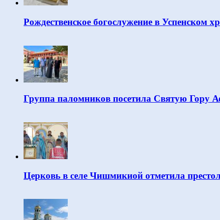
Рождественское богослужение в Успенском х
Группа паломников посетила Святую Гору 
Церковь в селе Чишмикиой отметила престо