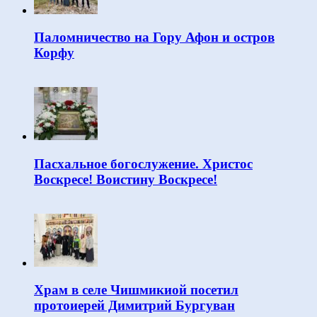
Паломничество на Гору Афон и остров
Корфу
Пасхальное богослужение. Христос
Воскресе! Воистину Воскресе!
Храм в селе Чишмикиой посетил
протоиерей Димитрий Бургуван