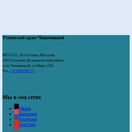
Успенский храм Чишмикиой
MD-5351, Республика Молдова
АТО Гагаузия, Вулканештский район
село Чишмикиой, ул.Мира 104
Тел.
+37360359171
Мы в соц сетях
Tiktok
Instagram
Facebook
YouTube