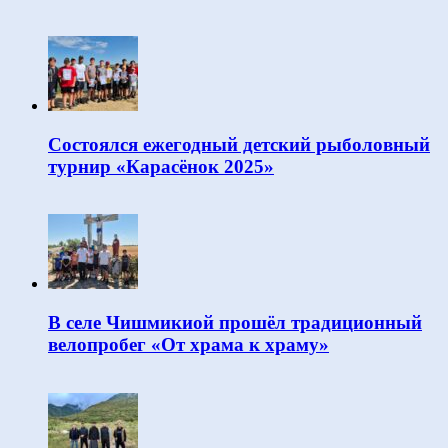
Состоялся ежегодный детский рыболовный
турнир «Карасёнок 2025»
В селе Чишмикиой прошёл традиционный
велопробег «От храма к храму»