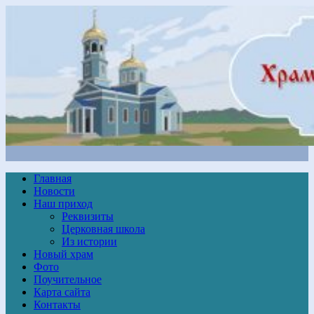
Главная
Новости
Наш приход
Реквизиты
Церковная школа
Из истории
Новый храм
Фото
Поучительное
Карта сайта
Контакты