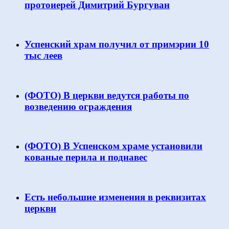
протоиерей Димитрий Бургуван
Успенский храм получил от примэрии 10
тыс леев
(ФОТО) В церкви ведутся работы по
возведению ограждения
(ФОТО) В Успенском храме установили
кованые перила и поднавес
Есть небольшие изменения в реквизитах
церкви