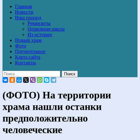
Главная
Новости
Наш приход
Реквизиты
Церковная школа
Из истории
Новый храм
Фото
Поучительное
Карта сайта
Контакты
(ФОТО) На территории
храма нашли останки
предположительно
человеческие