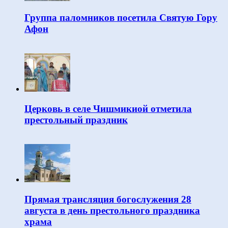
Группа паломников посетила Святую Гору
Афон
Церковь в селе Чишмикиой отметила
престольный праздник
Прямая трансляция богослужения 28
августа в день престольного праздника
храма