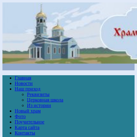
Главная
Новости
Наш приход
Реквизиты
Церковная школа
Из истории
Новый храм
Фото
Поучительное
Карта сайта
Контакты