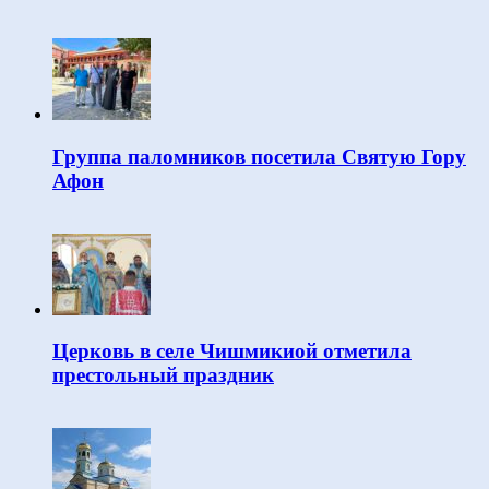
Группа паломников посетила Святую Гору
Афон
Церковь в селе Чишмикиой отметила
престольный праздник