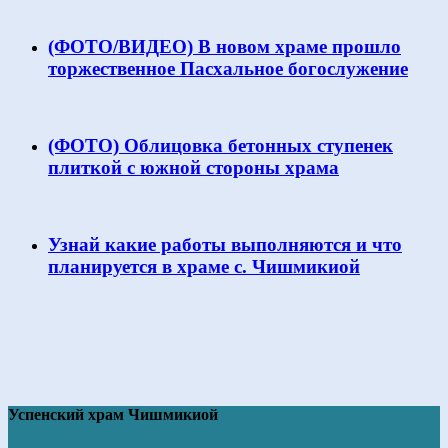
(ФОТО/ВИДЕО) В новом храме прошло
торжественное Пасхальное богослужение
(ФОТО) Облицовка бетонных ступенек
плиткой с южной стороны храма
Узнай какие работы выполняются и что
планируется в храме с. Чишмикиой
Успенский храм Чишмикиой