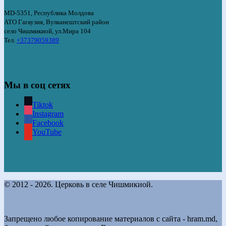
MD-5351, Республика Молдова
АТО Гагаузия, Вулканештский район
село Чишмикиой, ул.Мира 104
Тел.
+37379059389
Мы в соц сетях
Tiktok
Instagram
Facebook
YouTube
© 2012 - 2026. Церковь в селе Чишмикиой.
Запрещено любое копирование материалов с сайта - hram.md,