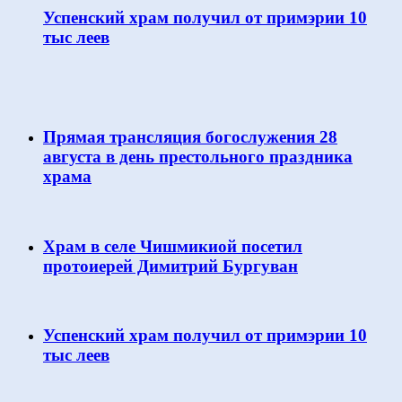
Успенский храм получил от примэрии 10
тыс леев
Прямая трансляция богослужения 28
августа в день престольного праздника
храма
Храм в селе Чишмикиой посетил
протоиерей Димитрий Бургуван
Успенский храм получил от примэрии 10
тыс леев