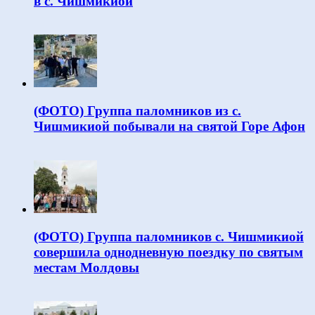
в с. Чишмикиой
(ФОТО) Группа паломников из с.
Чишмикиой побывали на святой Горе Афон
(ФОТО) Группа паломников с. Чишмикиой
совершила однодневную поездку по святым
местам Молдовы