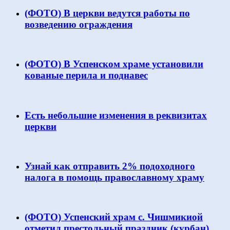
(ФОТО) В церкви ведутся работы по
возведению ограждения
(ФОТО) В Успенском храме установили
кованые перила и поднавес
Есть небольшие изменения в реквизитах
церкви
Узнай как отправить 2% подоходного
налога в помощь православному храму
(ФОТО) Успенский храм с. Чишмикиой
отметил престольный праздник (курбан)