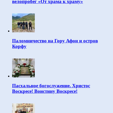
велопробег «От храма к храму»
Паломничество на Гору Афон и остров
Корфу
Пасхальное богослужение. Христос
Воскресе! Воистину Воскресе!