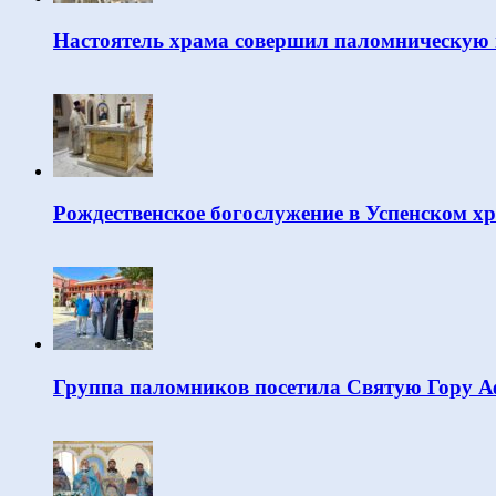
Настоятель храма совершил паломническую 
Рождественское богослужение в Успенском х
Группа паломников посетила Святую Гору 