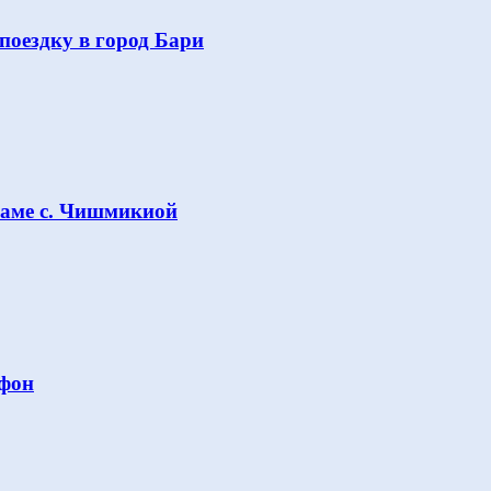
поездку в город Бари
раме с. Чишмикиой
Афон