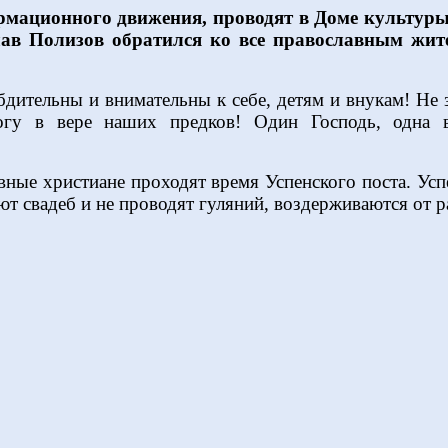
ормационного движения, проводят в Доме культур
лав Полизов обратился ко все православным жи
 бдительны и внимательны к себе, детям и внукам! Не
огу в вере наших предков! Один Господь, одна 
вные христиане проходят время Успенского поста. Успе
ют свадеб и не проводят гуляний, воздерживаются от р