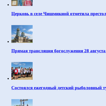
Церковь в селе Чишмикиой отметила престо
Прямая трансляция богослужения 28 августа
Состоялся ежегодный детский рыболовный т