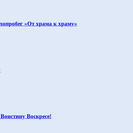
опробег «От храма к храму»
у
 Воистину Воскресе!