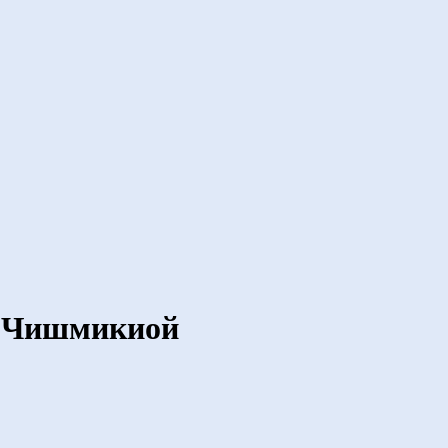
а Чишмикиой