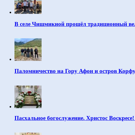
В селе Чишмикиой прошёл традиционный вел
Паломничество на Гору Афон и остров Корф
Пасхальное богослужение. Христос Воскресе!