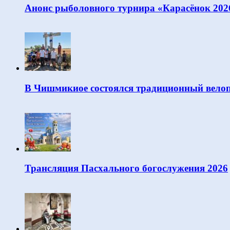
Анонс рыболовного турнира «Карасёнок 202
В Чишмикиое состоялся традиционный велоп
Трансляция Пасхального богослужения 2026