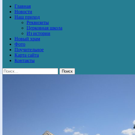
Главная
Новости
Наш приход
Реквизиты
Церковная школа
Из истории
Новый храм
Фото
Поучительное
Карта сайта
Контакты