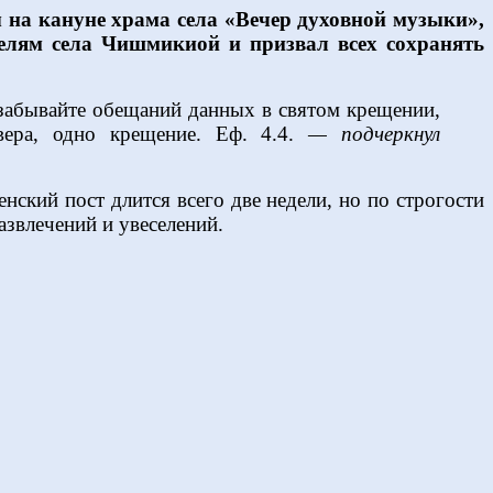
ы на кануне храма села «Вечер духовной музыки»,
телям села Чишмикиой и призвал всех сохранять
 забывайте обещаний данных в святом крещении,
вера, одно крещение. Еф. 4.4.
— подчеркнул
нский пост длится всего две недели, но по строгости
азвлечений и увеселений.