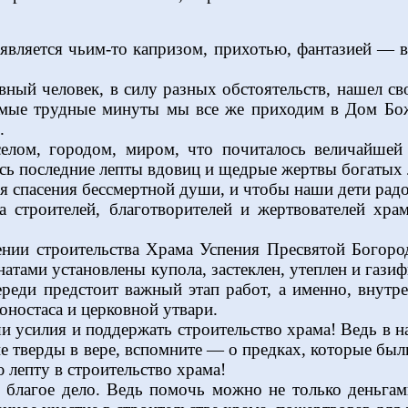
 является чьим-то капризом, прихотью, фантазией — в
ный человек, в силу разных обстоятельств, нашел св
самые трудные минуты мы все же приходим в Дом Бож
.
 селом, городом, миром, что почиталось величайш
ись последние лепты вдовиц и щедрые жертвы богатых л
 спасения бессмертной души, и чтобы наши дети радов
а строителей, благотворителей и жертвователей хр
шении строительства Храма Успения Пресвятой Богор
атами установлены купола, застеклен, утеплен и гази
ереди предстоит важный этап работ, а именно, внутр
коностаса и церковной утвари.
 усилия и поддержать строительство храма! Ведь в н
 не тверды в вере, вспомните — о предках, которые б
ю лепту в строительство храма!
 благое дело. Ведь помочь можно не только деньгам