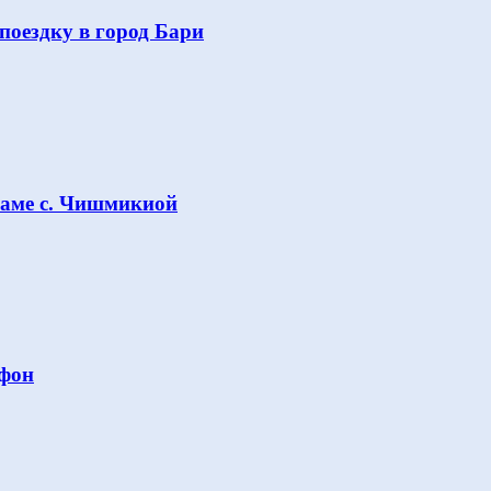
поездку в город Бари
раме с. Чишмикиой
Афон