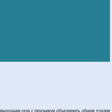
и выходцам села с призывом объединить общие усилия