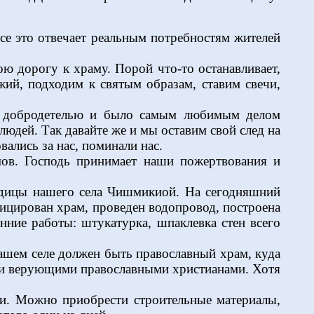
се это отвечает реальным потребностям жителей
ою дорогу к храму. Порой что-то останавливает,
ий, подходим к святым образам, ставим свечи,
ей добродетелью и было самым любимым делом
юдей. Так давайте же и мы оставим свой след на
ались за нас, поминали нас.
амов. Господь принимает наши пожертвования и
одицы нашего села Чишмикиой. На сегодняшний
фицирован храм, проведен водопровод, построена
енние работы: штукатурка, шпаклевка стен всего
ашем селе должен быть православный храм, куда
ыли верующими православными христианами. Хотя
и. Можно приобрести строительные материалы,