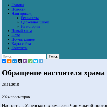
Главная
Новости
Наш приход
Реквизиты
Церковная школа
Из истории
Новый храм
Фото
Поучительное
Карта сайта
Контакты
Обращение настоятеля храма
28.11.2018
2924 просмотров
Настоятель Успенского храма села Чишмикиой протои