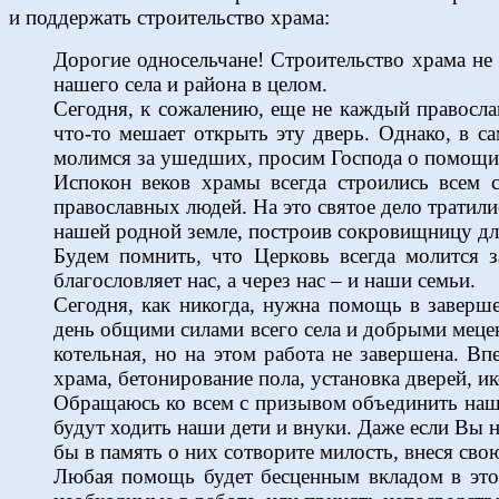
и поддержать строительство храма:
Дорогие односельчане! Cтроительство храма не
нашего села и района в целом.
Сегодня, к сожалению, еще не каждый православ
что-то мешает открыть эту дверь. Однако, в 
молимся за ушедших, просим Господа о помощи
Испокон веков храмы всегда строились всем
православных людей. На это святое дело тратил
нашей родной земле, построив сокровищницу для
Будем помнить, что Церковь всегда молится з
благословляет нас, а через нас – и наши семьи.
Сегодня, как никогда, нужна помощь в завер
день общими силами всего села и добрыми мецен
котельная, но на этом работа не завершена. Вп
храма, бетонирование пола, установка дверей, и
Обращаюсь ко всем с призывом объединить наши
будут ходить наши дети и внуки. Даже если Вы
бы в память о них сотворите милость, внеся сво
Любая помощь будет бесценным вкладом в это