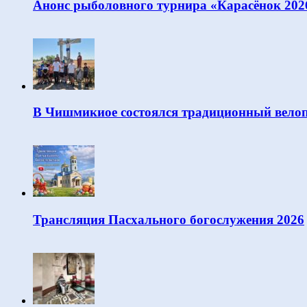
Анонс рыболовного турнира «Карасёнок 202
В Чишмикиое состоялся традиционный велоп
Трансляция Пасхального богослужения 2026