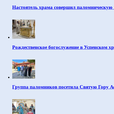
Настоятель храма совершил паломническую 
Рождественское богослужение в Успенском х
Группа паломников посетила Святую Гору 