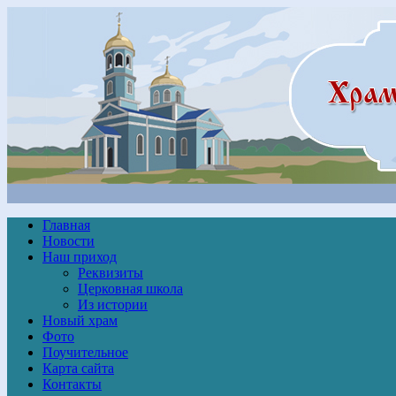
Главная
Новости
Наш приход
Реквизиты
Церковная школа
Из истории
Новый храм
Фото
Поучительное
Карта сайта
Контакты