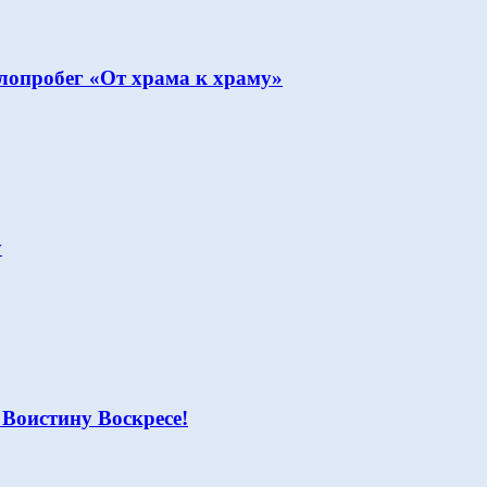
опробег «От храма к храму»
у
 Воистину Воскресе!