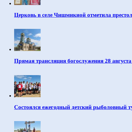
Церковь в селе Чишмикиой отметила престо
Прямая трансляция богослужения 28 августа
Состоялся ежегодный детский рыболовный т