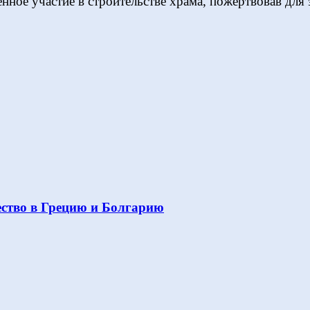
нное участие в строительстве храма, пожертвовав для 
ство в Грецию и Болгарию