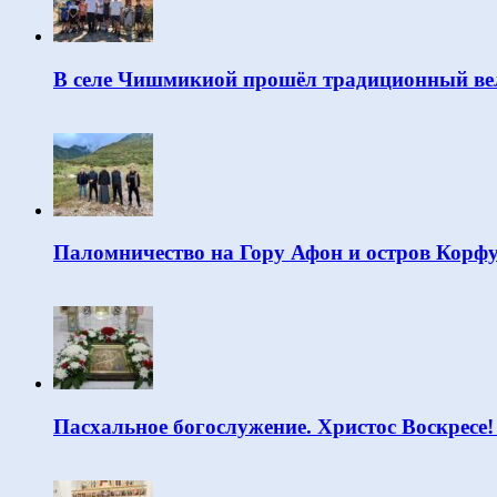
В селе Чишмикиой прошёл традиционный вел
Паломничество на Гору Афон и остров Корф
Пасхальное богослужение. Христос Воскресе!