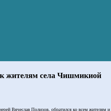
 к жителям села Чишмикиой
ерей Вячеслав Полизов, обратился ко всем жителям 