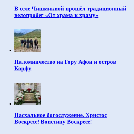
В селе Чишмикиой прошёл традиционный
велопробег «От храма к храму»
Паломничество на Гору Афон и остров
Корфу
Пасхальное богослужение. Христос
Воскресе! Воистину Воскресе!