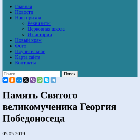
Главная
Новости
Наш приход
Реквизиты
Церковная школа
Из истории
Новый храм
Фото
Поучительное
Карта сайта
Контакты
Память Святого
великомученика Георгия
Победоносеца
05.05.2019