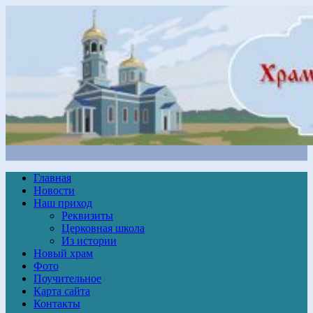
Главная
Новости
Наш приход
Реквизиты
Церковная школа
Из истории
Новый храм
Фото
Поучительное
Карта сайта
Контакты