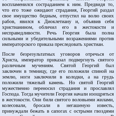
воспламенился состраданием к ним. Предвидя то,
что его тоже ожидают страдания, Георгий раздал
свое имущество бедным, отпустил на волю своих
рабов, явился к Диоклетиану и, объявив себя
христианином, обличил его в жестокости и
несправедливости. Речь Георгия была полна
сильными и убедительными возражениями против
императорского приказа преследовать христиан.
После безрезультатных уговоров отречься от
Христа, император приказал подвергнуть святого
различным мучениям. Святой Георгий был
заключен в темницу, где его положили спиной на
землю, ноги заключили в колодки, а на грудь
положили тяжелый камень. Но святой Георгий
мужественно переносил страдания и прославлял
Господа. Тогда мучители Георгия начали изощряться
в жестокости. Они били святого воловьими жилами,
колесовали, бросали в негашеную известь,
принуждали бежать в сапогах с острыми гвоздями