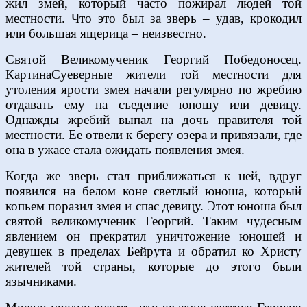
жил змей, который часто пожирал людей той
местности. Что это был за зверь – удав, крокодил
или большая ящерица – неизвестно.
Святой Великомученик Георгий Победоносец.
КартинаСуеверные жители той местности для
утоления ярости змея начали регулярно по жребию
отдавать ему на съедение юношу или девицу.
Однажды жребий выпал на дочь правителя той
местности. Ее отвели к берегу озера и привязали, где
она в ужасе стала ожидать появления змея.
Когда же зверь стал приближаться к ней, вдруг
появился на белом коне светлый юноша, который
копьем поразил змея и спас девицу. Этот юноша был
святой великомученик Георгий. Таким чудесным
явлением он прекратил уничтожение юношей и
девушек в пределах Бейрута и обратил ко Христу
жителей той страны, которые до этого были
язычниками.