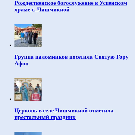
Рождественское богослужение в Успенском
храме с. Чишмикиой
Группа паломников посетила Святую Гору
Афон
Церковь в селе Чишмикиой отметила
престольный праздник