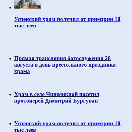
Успенский храм получил от примэрии 10
тыс леев
Прямая трансляция богослужения 28
августа в день престольного праздника
храма
Храм в селе Чишмикиой посетил
протоиерей Димитрий Бургуван
Успенский храм получил от примэрии 10
тыс леев