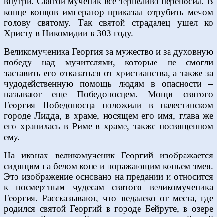
внутри. Святой мученик все терпеливо переносил. В
конце концов император приказал отрубить мечом
голову святому. Так святой страдалец ушел ко
Христу в Никомидии в 303 году.
Великомученика Георгия за мужество и за духовную
победу над мучителями, которые не смогли
заставить его отказаться от христианства, а также за
чудодейственную помощь людям в опасности –
называют еще Победоносцем. Мощи святого
Георгия Победоносца положили в палестинском
городе Лидда, в храме, носящем его имя, глава же
его хранилась в Риме в храме, также посвященном
ему.
На иконах великомученик Георгий изображается
сидящим на белом коне и поражающим копьем змея.
Это изображение основано на предании и относится
к посмертным чудесам святого великомученика
Георгия. Рассказывают, что недалеко от места, где
родился святой Георгий в городе Бейруте, в озере