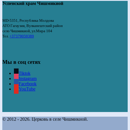
Успенский храм Чишмикиой
MD-5351, Республика Молдова
АТО Гагаузия, Вулканештский район
село Чишмикиой, ул.Мира 104
Тел.
+37379059389
Мы в соц сетях
Tiktok
Instagram
Facebook
YouTube
© 2012 - 2026. Церковь в селе Чишмикиой.