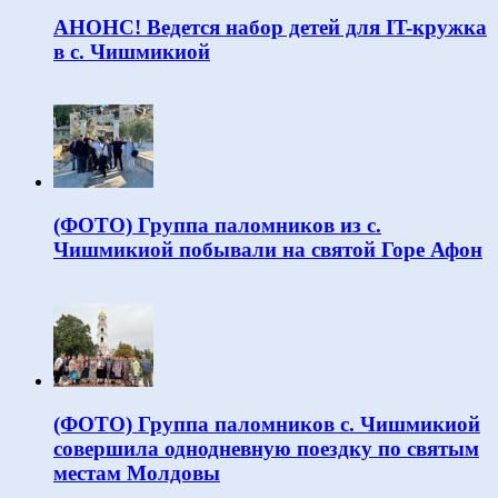
АНОНС! Ведется набор детей для IT-кружка
в с. Чишмикиой
(ФОТО) Группа паломников из с.
Чишмикиой побывали на святой Горе Афон
(ФОТО) Группа паломников с. Чишмикиой
совершила однодневную поездку по святым
местам Молдовы