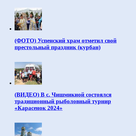
(ФОТО) Успенский храм отметил свой
престольный праздник (курбан)
(ВИДЕО) В с. Чишмикиой состоялся
традиционный рыболовный турнир
«Карасенок 2024»