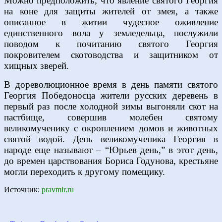
Можно предположить, что явление святого Георгия
на коне для защиты жителей от змея, а также
описанное в житии чудесное оживление
единственного вола у земледельца, послужили
поводом к почитанию святого Георгия
покровителем скотоводства и защитником от
хищных зверей.
В дореволюционное время в день памяти святого
Георгия Победоносца жители русских деревень в
первый раз после холодной зимы выгоняли скот на
пастбище, совершив молебен святому
великомученику с окроплением домов и животных
святой водой. День великомученика Георгия в
народе еще называют – “Юрьев день,” в этот день,
до времен царствования Бориса Годунова, крестьяне
могли переходить к другому помещику.
Источник:
pravmir.ru