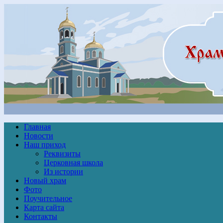
Главная
Новости
Наш приход
Реквизиты
Церковная школа
Из истории
Новый храм
Фото
Поучительное
Карта сайта
Контакты