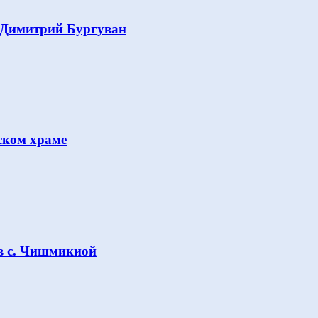
 Димитрий Бургуван
ском храме
в с. Чишмикиой