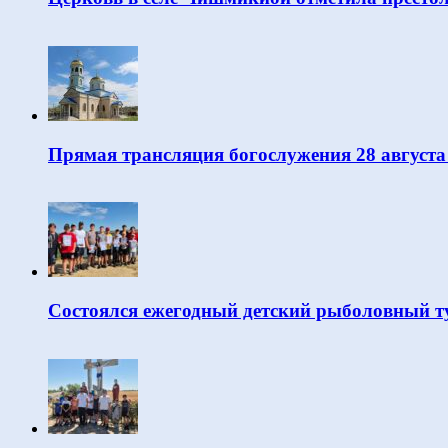
Прямая трансляция богослужения 28 августа
Состоялся ежегодный детский рыболовный т