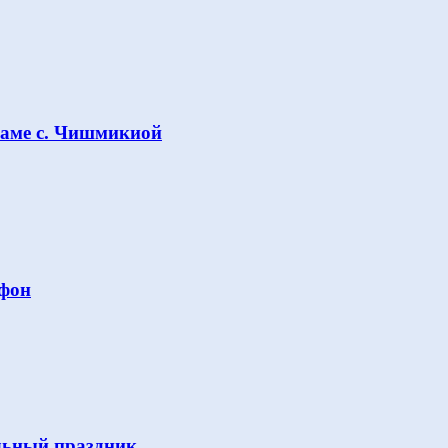
раме с. Чишмикиой
Афон
льный праздник