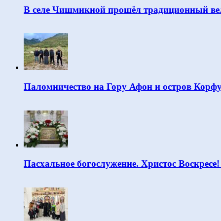
В селе Чишмикиой прошёл традиционный вел
Паломничество на Гору Афон и остров Корф
Пасхальное богослужение. Христос Воскресе!