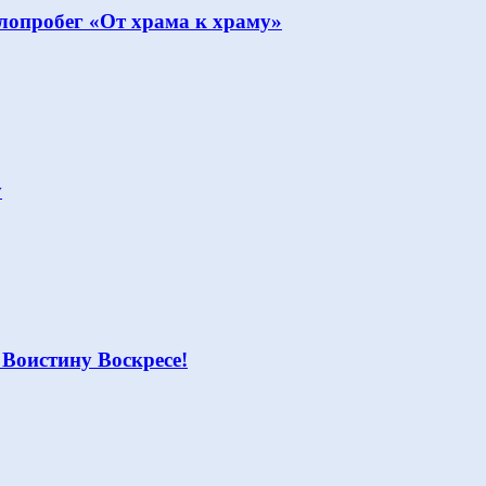
опробег «От храма к храму»
у
 Воистину Воскресе!