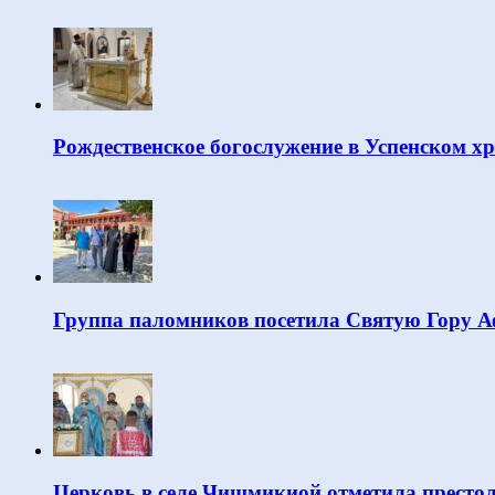
Рождественское богослужение в Успенском х
Группа паломников посетила Святую Гору 
Церковь в селе Чишмикиой отметила престо