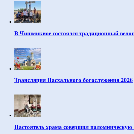
В Чишмикиое состоялся традиционный велоп
Трансляция Пасхального богослужения 2026
Настоятель храма совершил паломническую 