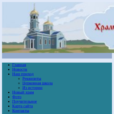
Главная
Новости
Наш приход
Реквизиты
Церковная школа
Из истории
Новый храм
Фото
Поучительное
Карта сайта
Контакты