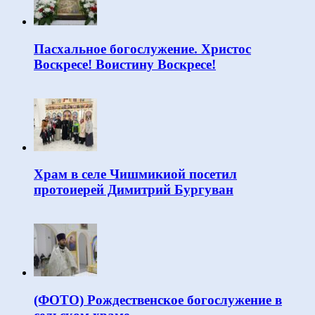
Пасхальное богослужение. Христос
Воскресе! Воистину Воскресе!
Храм в селе Чишмикиой посетил
протоиерей Димитрий Бургуван
(ФОТО) Рождественское богослужение в