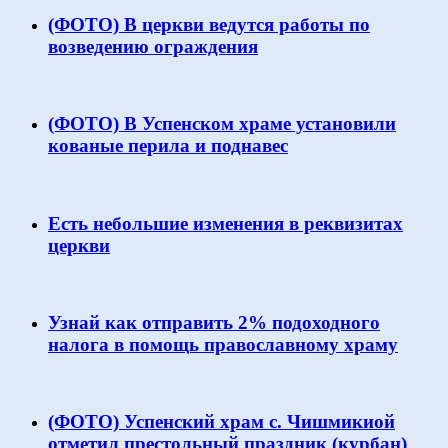
(ФОТО) В церкви ведутся работы по
возведению ограждения
(ФОТО) В Успенском храме установили
кованые перила и поднавес
Есть небольшие изменения в реквизитах
церкви
Узнай как отправить 2% подоходного
налога в помощь православному храму
(ФОТО) Успенский храм с. Чишмикиой
отметил престольный праздник (курбан)