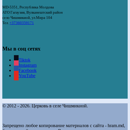
MD-5351, Республика Молдова
АТО Гагаузия, Вулканештский район
село Чишмикиой, ул.Мира 104
Тел.
+37360359171
Мы в соц сетях
Tiktok
Instagram
Facebook
YouTube
© 2012 - 2026. Церковь в селе Чишмикиой.
Запрещено любое копирование материалов с сайта - hram.md,