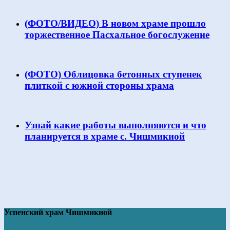
(ФОТО/ВИДЕО) В новом храме прошло
торжественное Пасхальное богослужение
(ФОТО) Облицовка бетонных ступенек
плиткой с южной стороны храма
Узнай какие работы выполняются и что
планируется в храме с. Чишмикиой
Успенский храм Чишмикиой