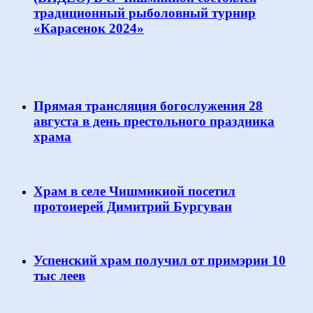
традиционный рыболовный турнир
«Карасенок 2024»
Прямая трансляция богослужения 28
августа в день престольного праздника
храма
Храм в селе Чишмикиой посетил
протоиерей Димитрий Бургуван
Успенский храм получил от примэрии 10
тыс леев