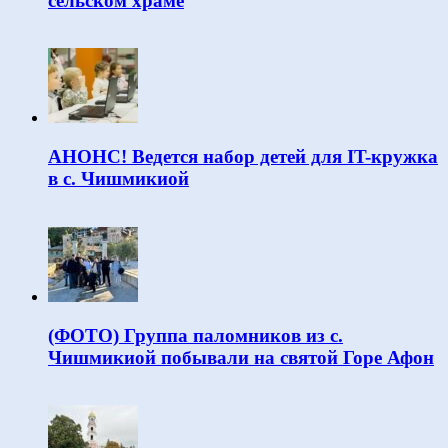
сельском храме
АНОНС! Ведется набор детей для IT-кружка
в с. Чишмикиой
(ФОТО) Группа паломников из с.
Чишмикиой побывали на святой Горе Афон