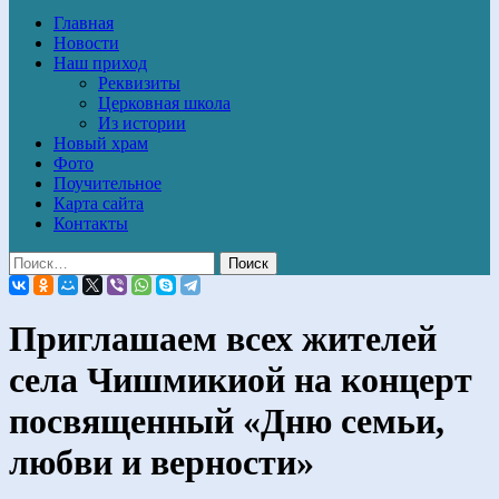
Главная
Новости
Наш приход
Реквизиты
Церковная школа
Из истории
Новый храм
Фото
Поучительное
Карта сайта
Контакты
Приглашаем всех жителей
села Чишмикиой на концерт
посвященный «Дню семьи,
любви и верности»