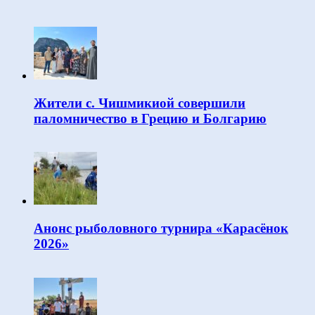
Жители с. Чишмикиой совершили
паломничество в Грецию и Болгарию
Анонс рыболовного турнира «Карасёнок
2026»