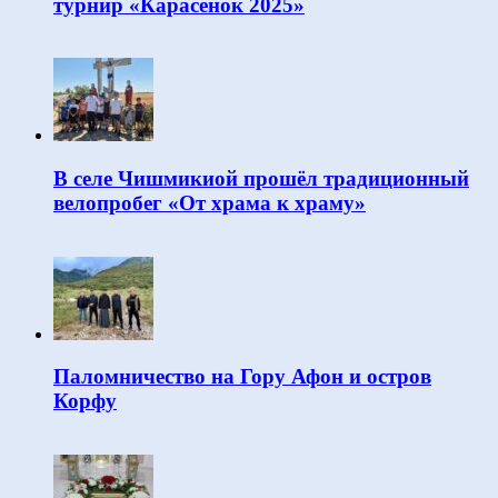
турнир «Карасёнок 2025»
В селе Чишмикиой прошёл традиционный
велопробег «От храма к храму»
Паломничество на Гору Афон и остров
Корфу