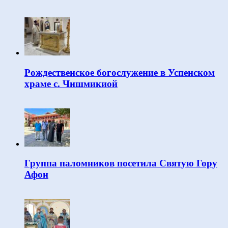
Рождественское богослужение в Успенском
храме с. Чишмикиой
Группа паломников посетила Святую Гору
Афон