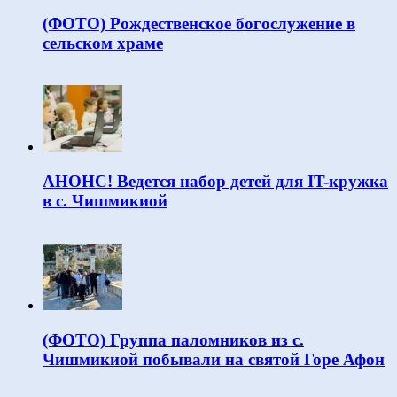
(ФОТО) Рождественское богослужение в
сельском храме
АНОНС! Ведется набор детей для IT-кружка
в с. Чишмикиой
(ФОТО) Группа паломников из с.
Чишмикиой побывали на святой Горе Афон