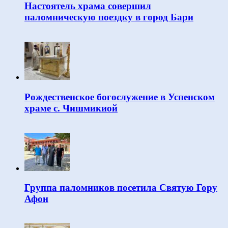
Настоятель храма совершил
паломническую поездку в город Бари
Рождественское богослужение в Успенском
храме с. Чишмикиой
Группа паломников посетила Святую Гору
Афон