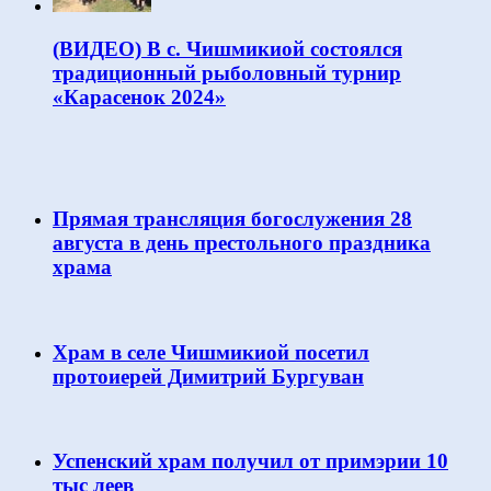
(ВИДЕО) В с. Чишмикиой состоялся
традиционный рыболовный турнир
«Карасенок 2024»
Прямая трансляция богослужения 28
августа в день престольного праздника
храма
Храм в селе Чишмикиой посетил
протоиерей Димитрий Бургуван
Успенский храм получил от примэрии 10
тыс леев