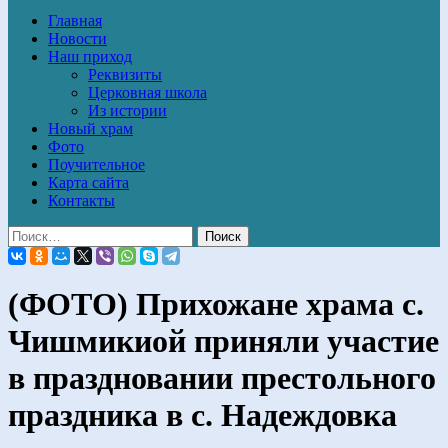
Главная
Новости
Наш приход
Реквизиты
Церковная школа
Из истории
Новый храм
Фото
Поучительное
Карта сайта
Контакты
(ФОТО) Прихожане храма с.
Чишмикиой приняли участие
в праздновании престольного
праздника в с. Надеждовка