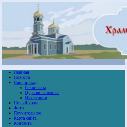
Главная
Новости
Наш приход
Реквизиты
Церковная школа
Из истории
Новый храм
Фото
Поучительное
Карта сайта
Контакты