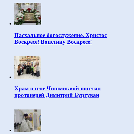
Пасхальное богослужение. Христос
Воскресе! Воистину Воскресе!
Храм в селе Чишмикиой посетил
протоиерей Димитрий Бургуван