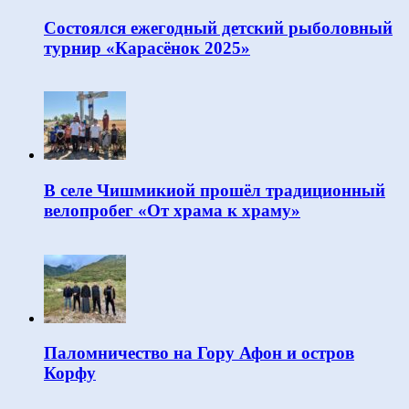
Состоялся ежегодный детский рыболовный
турнир «Карасёнок 2025»
В селе Чишмикиой прошёл традиционный
велопробег «От храма к храму»
Паломничество на Гору Афон и остров
Корфу