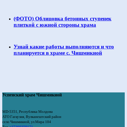
(ФОТО) Облицовка бетонных ступенек
плиткой с южной стороны храма
Узнай какие работы выполняются и что
планируется в храме с. Чишмикиой
Успенский храм Чишмикиой
MD-5351, Республика Молдова
АТО Гагаузия, Вулканештский район
село Чишмикиой, ул.Мира 104
Тел.
+37360359171