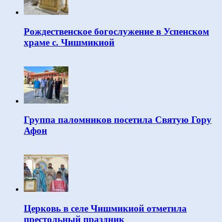
Рождественское богослужение в Успенском
храме с. Чишмикиой
Группа паломников посетила Святую Гору
Афон
Церковь в селе Чишмикиой отметила
престольный праздник