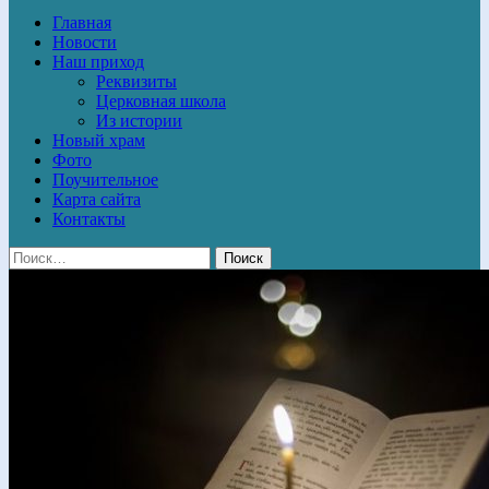
Главная
Новости
Наш приход
Реквизиты
Церковная школа
Из истории
Новый храм
Фото
Поучительное
Карта сайта
Контакты