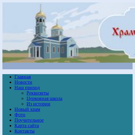
Главная
Новости
Наш приход
Реквизиты
Церковная школа
Из истории
Новый храм
Фото
Поучительное
Карта сайта
Контакты