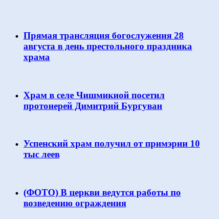
Прямая трансляция богослужения 28
августа в день престольного праздника
храма
Храм в селе Чишмикиой посетил
протоиерей Димитрий Бургуван
Успенский храм получил от примэрии 10
тыс леев
(ФОТО) В церкви ведутся работы по
возведению ограждения