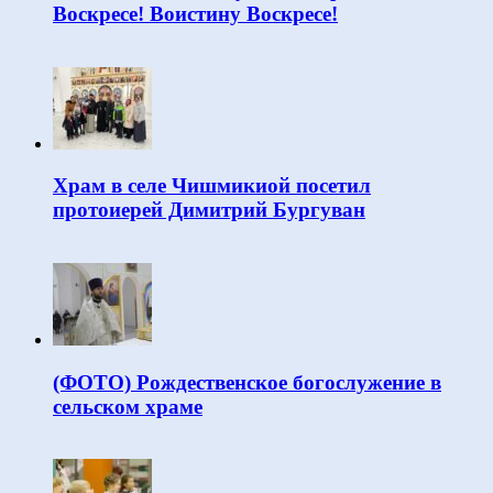
Воскресе! Воистину Воскресе!
Храм в селе Чишмикиой посетил
протоиерей Димитрий Бургуван
(ФОТО) Рождественское богослужение в
сельском храме