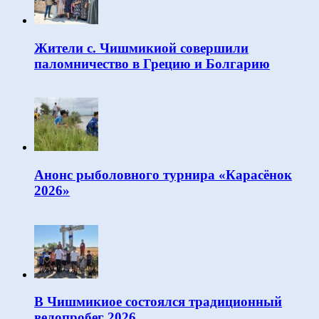
Жители с. Чишмикиой совершили
паломничество в Грецию и Болгарию
Анонс рыболовного турнира «Карасёнок
2026»
В Чишмикиое состоялся традиционный
велопробег 2026