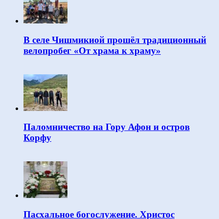
В селе Чишмикиой прошёл традиционный
велопробег «От храма к храму»
Паломничество на Гору Афон и остров
Корфу
Пасхальное богослужение. Христос