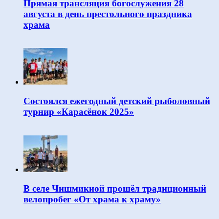
Прямая трансляция богослужения 28
августа в день престольного праздника
храма
Состоялся ежегодный детский рыболовный
турнир «Карасёнок 2025»
В селе Чишмикиой прошёл традиционный
велопробег «От храма к храму»