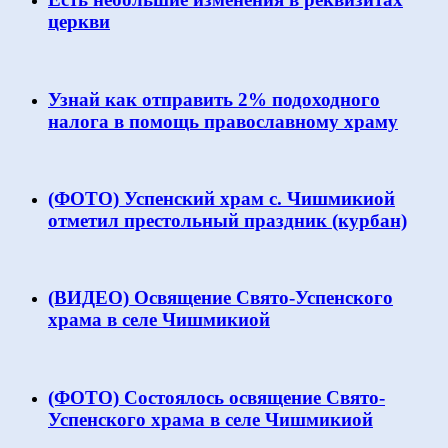
церкви
Узнай как отправить 2% подоходного
налога в помощь православному храму
(ФОТО) Успенский храм с. Чишмикиой
отметил престольный праздник (курбан)
(ВИДЕО) Освящение Свято-Успенского
храма в селе Чишмикиой
(ФОТО) Состоялось освящение Свято-
Успенского храма в селе Чишмикиой