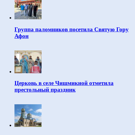
Группа паломников посетила Святую Гору
Афон
Церковь в селе Чишмикиой отметила
престольный праздник