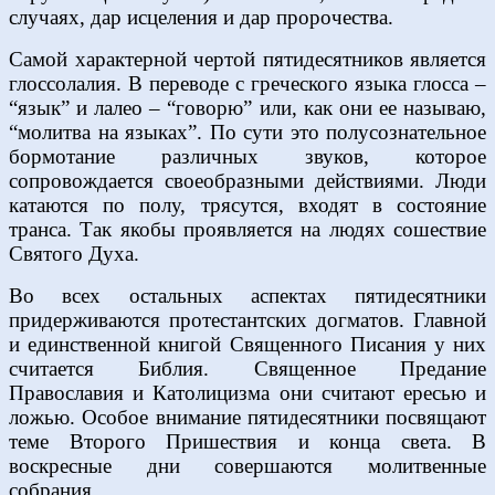
случаях, дар исцеления и дар пророчества.
Самой характерной чертой пятидесятников является
глоссолалия. В переводе с греческого языка глосса –
“язык” и лалео – “говорю” или, как они ее называю,
“молитва на языках”. По сути это полусознательное
бормотание различных звуков, которое
сопровождается своеобразными действиями. Люди
катаются по полу, трясутся, входят в состояние
транса. Так якобы проявляется на людях сошествие
Святого Духа.
Во всех остальных аспектах пятидесятники
придерживаются протестантских догматов. Главной
и единственной книгой Священного Писания у них
считается Библия. Священное Предание
Православия и Католицизма они считают ересью и
ложью. Особое внимание пятидесятники посвящают
теме Второго Пришествия и конца света. В
воскресные дни совершаются молитвенные
собрания.