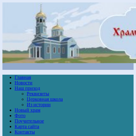
Главная
Новости
Наш приход
Реквизиты
Церковная школа
Из истории
Новый храм
Фото
Поучительное
Карта сайта
Контакты