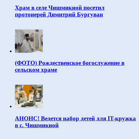
Храм в селе Чишмикиой посетил
протоиерей Димитрий Бургуван
(ФОТО) Рождественское богослужение в
сельском храме
АНОНС! Ведется набор детей для IT-кружка
в с. Чишмикиой