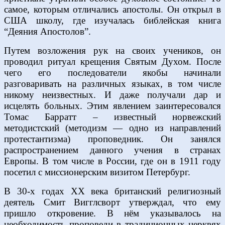
самое, которым отличались апостолы. Он открыл в
США школу, где изучалась библейская книга
“Деяния Апостолов”.
Путем возложения рук на своих учеников, он
проводил ритуал крещения Святым Духом. После
чего его последователи якобы начинали
разговаривать на различных языках, в том числе
никому неизвестных. И даже получали дар и
исцелять больных. Этим явлением заинтересовался
Томас Барратт – известный норвежский
методистский (методизм — одно из направлений
протестантизма) проповедник. Он занялся
распространением данного учения в странах
Европы. В том числе в России, где он в 1911 году
посетил с миссионерским визитом Петербург.
В 30-х годах ХХ века британский религиозный
деятель Смит Вигглсворт утверждал, что ему
пришло откровение. В нём указывалось на
необходимость проповеди в традиционных церквях