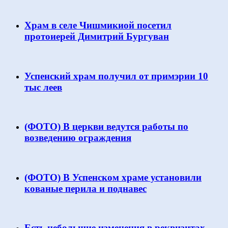
Храм в селе Чишмикиой посетил
протоиерей Димитрий Бургуван
Успенский храм получил от примэрии 10
тыс леев
(ФОТО) В церкви ведутся работы по
возведению ограждения
(ФОТО) В Успенском храме установили
кованые перила и поднавес
Есть небольшие изменения в реквизитах