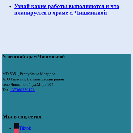
Узнай какие работы выполняются и что
планируется в храме с. Чишмикиой
Успенский храм Чишмикиой
MD-5351, Республика Молдова
АТО Гагаузия, Вулканештский район
село Чишмикиой, ул.Мира 104
Тел.
+37360359171
Мы в соц сетях
Tiktok