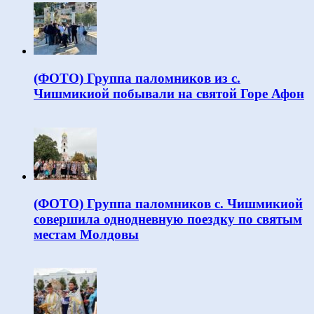
(ФОТО) Группа паломников из с.
Чишмикиой побывали на святой Горе Афон
(ФОТО) Группа паломников с. Чишмикиой
совершила однодневную поездку по святым
местам Молдовы