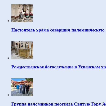
Настоятель храма совершил паломническую 
Рождественское богослужение в Успенском х
Группа паломников посетила Святую Гору 