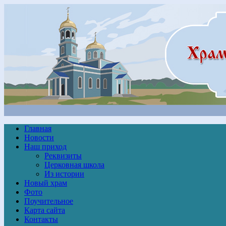
Главная
Новости
Наш приход
Реквизиты
Церковная школа
Из истории
Новый храм
Фото
Поучительное
Карта сайта
Контакты