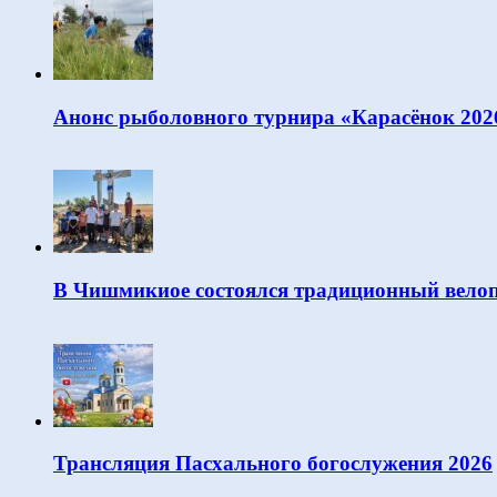
Анонс рыболовного турнира «Карасёнок 202
В Чишмикиое состоялся традиционный велоп
Трансляция Пасхального богослужения 2026