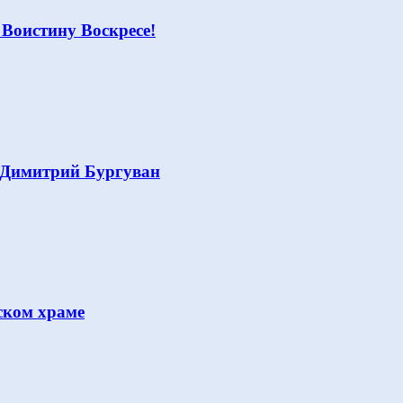
 Воистину Воскресе!
 Димитрий Бургуван
ском храме