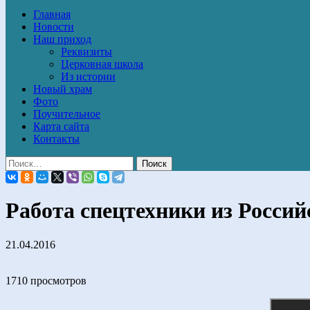
Главная
Новости
Наш приход
Реквизиты
Церковная школа
Из истории
Новый храм
Фото
Поучительное
Карта сайта
Контакты
Работа спецтехники из Росси
21.04.2016
1710 просмотров