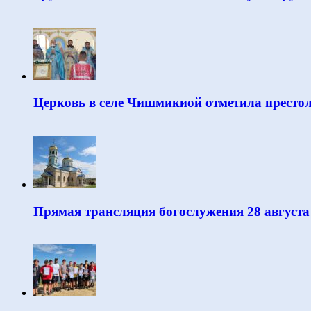
Церковь в селе Чишмикиой отметила престо
Прямая трансляция богослужения 28 августа