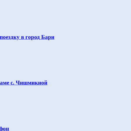
поездку в город Бари
раме с. Чишмикиой
Афон