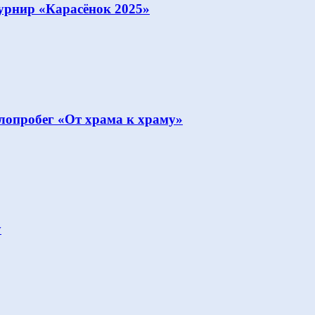
урнир «Карасёнок 2025»
опробег «От храма к храму»
у