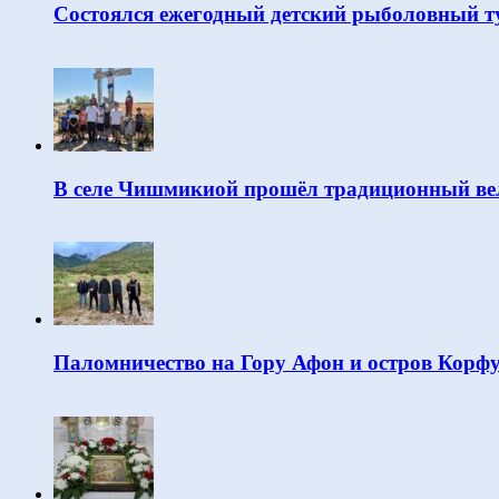
Состоялся ежегодный детский рыболовный т
В селе Чишмикиой прошёл традиционный вел
Паломничество на Гору Афон и остров Корф