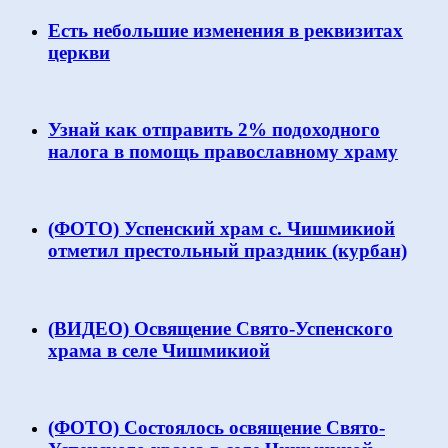
Есть небольшие изменения в реквизитах
церкви
Узнай как отправить 2% подоходного
налога в помощь православному храму
(ФОТО) Успенский храм с. Чишмикиой
отметил престольный праздник (курбан)
(ВИДЕО) Освящение Свято-Успенского
храма в селе Чишмикиой
(ФОТО) Состоялось освящение Свято-