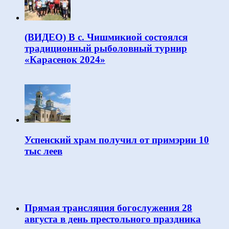
(ВИДЕО) В с. Чишмикиой состоялся
традиционный рыболовный турнир
«Карасенок 2024»
Успенский храм получил от примэрии 10
тыс леев
Прямая трансляция богослужения 28
августа в день престольного праздника