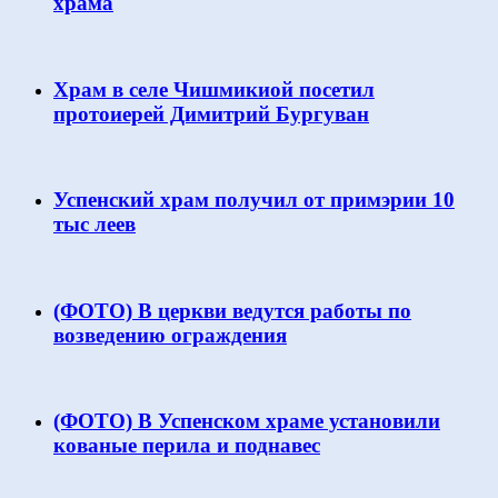
храма
Храм в селе Чишмикиой посетил
протоиерей Димитрий Бургуван
Успенский храм получил от примэрии 10
тыс леев
(ФОТО) В церкви ведутся работы по
возведению ограждения
(ФОТО) В Успенском храме установили
кованые перила и поднавес