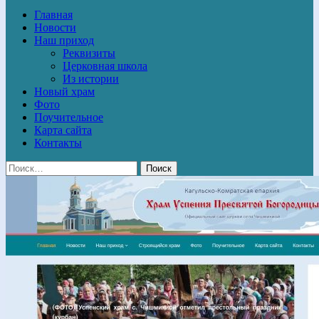
Главная
Новости
Наш приход
Реквизиты
Церковная школа
Из истории
Новый храм
Фото
Поучительное
Карта сайта
Контакты