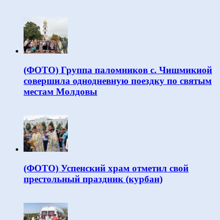
(ФОТО) Группа паломников с. Чишмикиой
совершила однодневную поездку по святым
местам Молдовы
(ФОТО) Успенский храм отметил свой
престольный праздник (курбан)