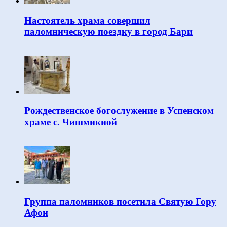
Настоятель храма совершил
паломническую поездку в город Бари
Рождественское богослужение в Успенском
храме с. Чишмикиой
Группа паломников посетила Святую Гору
Афон