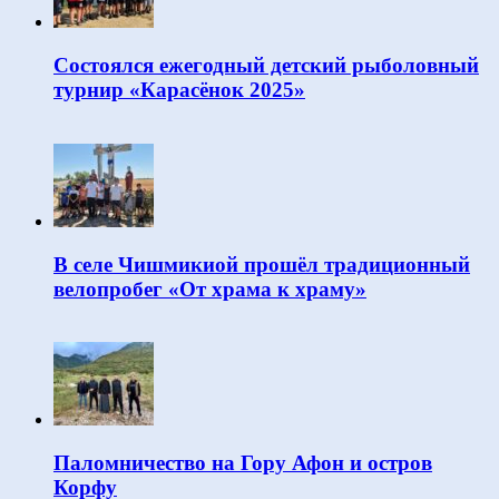
Состоялся ежегодный детский рыболовный
турнир «Карасёнок 2025»
В селе Чишмикиой прошёл традиционный
велопробег «От храма к храму»
Паломничество на Гору Афон и остров
Корфу