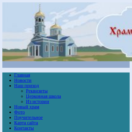
Главная
Новости
Наш приход
Реквизиты
Церковная школа
Из истории
Новый храм
Фото
Поучительное
Карта сайта
Контакты