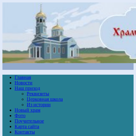
Главная
Новости
Наш приход
Реквизиты
Церковная школа
Из истории
Новый храм
Фото
Поучительное
Карта сайта
Контакты