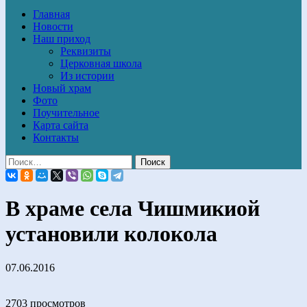
Главная
Новости
Наш приход
Реквизиты
Церковная школа
Из истории
Новый храм
Фото
Поучительное
Карта сайта
Контакты
В храме села Чишмикиой
установили колокола
07.06.2016
2703 просмотров