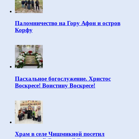
Паломничество на Гору Афон и остров
Корфу
Пасхальное богослужение. Христос
Воскресе! Воистину Воскресе!
Храм в селе Чишмикиой посетил