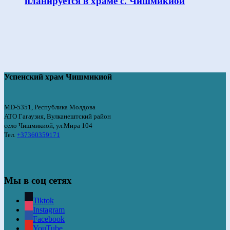
планируется в храме с. Чишмикиой
Успенский храм Чишмикиой
MD-5351, Республика Молдова
АТО Гагаузия, Вулканештский район
село Чишмикиой, ул.Мира 104
Тел.
+37360359171
Мы в соц сетях
Tiktok
Instagram
Facebook
YouTube