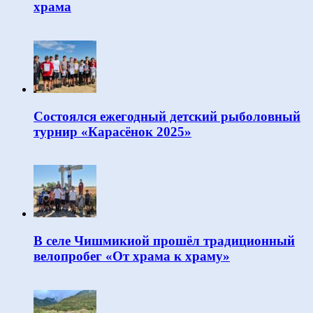
храма
Состоялся ежегодный детский рыболовный
турнир «Карасёнок 2025»
В селе Чишмикиой прошёл традиционный
велопробег «От храма к храму»