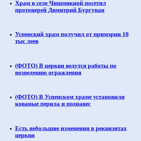
Храм в селе Чишмикиой посетил
протоиерей Димитрий Бургуван
Успенский храм получил от примэрии 10
тыс леев
(ФОТО) В церкви ведутся работы по
возведению ограждения
(ФОТО) В Успенском храме установили
кованые перила и поднавес
Есть небольшие изменения в реквизитах
церкви