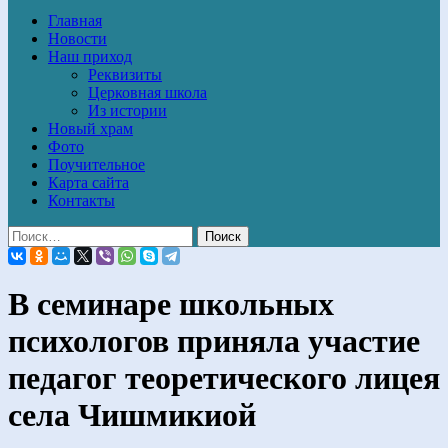
Главная
Новости
Наш приход
Реквизиты
Церковная школа
Из истории
Новый храм
Фото
Поучительное
Карта сайта
Контакты
В семинаре школьных
психологов приняла участие
педагог теоретического лицея
села Чишмикиой