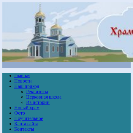
Главная
Новости
Наш приход
Реквизиты
Церковная школа
Из истории
Новый храм
Фото
Поучительное
Карта сайта
Контакты