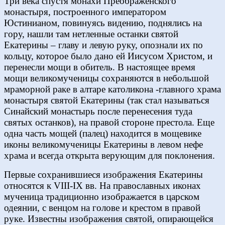
Три века спустя монахи Преображенского
монастыря, построенного императором
Юстинианом, повинуясь видению, поднялись на
гору, нашли там нетленные останки святой
Екатерины – главу и левую руку, опознали их по
кольцу, которое было дано ей Иисусом Христом, и
перенесли мощи в обитель. В настоящее время
мощи великомученицы сохраняются в небольшой
мраморной раке в алтаре католикона -главного храма
монастыря святой Екатерины (так стал называться
Синайский монастырь после перенесения туда
святых останков), на правой стороне престола. Еще
одна часть мощей (палец) находится в мощевике
иконы великомученицы Екатерины в левом нефе
храма и всегда открыта верующим для поклонения.
Первые сохранившиеся изображения Екатерины
относятся к VIII-IX вв. На православных иконах
мученица традиционно изображается в царском
одеянии, с венцом на голове и крестом в правой
руке. Известны изображения святой, опирающейся