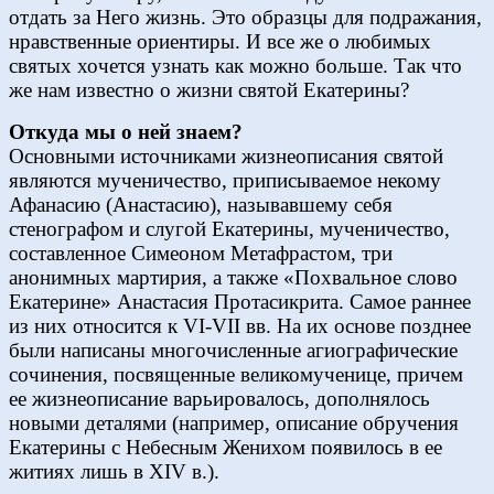
отдать за Него жизнь. Это образцы для подражания,
нравственные ориентиры. И все же о любимых
святых хочется узнать как можно больше. Так что
же нам известно о жизни святой Екатерины?
Откуда мы о ней знаем?
Основными источниками жизнеописания святой
являются мученичество, приписываемое некому
Афанасию (Анастасию), называвшему себя
стенографом и слугой Екатерины, мученичество,
составленное Симеоном Метафрастом, три
анонимных мартирия, а также «Похвальное слово
Екатерине» Анастасия Протасикрита. Самое раннее
из них относится к VI-VII вв. На их основе позднее
были написаны многочисленные агиографические
сочинения, посвященные великомученице, причем
ее жизнеописание варьировалось, дополнялось
новыми деталями (например, описание обручения
Екатерины с Небесным Женихом появилось в ее
житиях лишь в XIV в.).