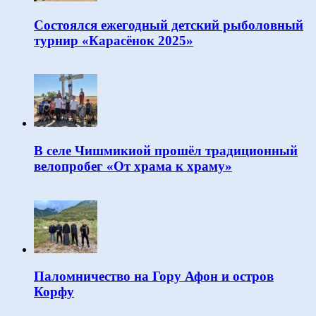
Состоялся ежегодный детский рыболовный
турнир «Карасёнок 2025»
В селе Чишмикиой прошёл традиционный
велопробег «От храма к храму»
Паломничество на Гору Афон и остров
Корфу