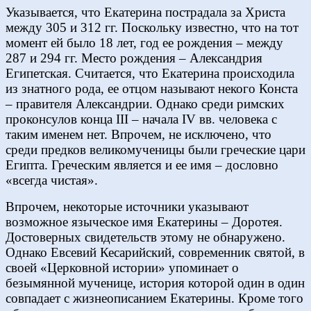
Указывается, что Екатерина пострадала за Христа
между 305 и 312 гг. Поскольку известно, что на тот
момент ей было 18 лет, год ее рождения – между
287 и 294 гг. Место рождения – Александрия
Египетская. Считается, что Екатерина происходила
из знатного рода, ее отцом называют некого Конста
– правителя Александрии. Однако среди римских
проконсулов конца III – начала IV вв. человека с
таким именем нет. Впрочем, не исключено, что
среди предков великомученицы были греческие цари
Египта. Греческим является и ее имя – дословно
«всегда чистая».
Впрочем, некоторые источники указывают
возможное языческое имя Екатерины – Доротея.
Достоверных свидетельств этому не обнаружено.
Однако Евсевий Кесарийский, современник святой, в
своей «Церковной истории» упоминает о
безымянной мученице, история которой один в один
совпадает с жизнеописанием Екатерины. Кроме того