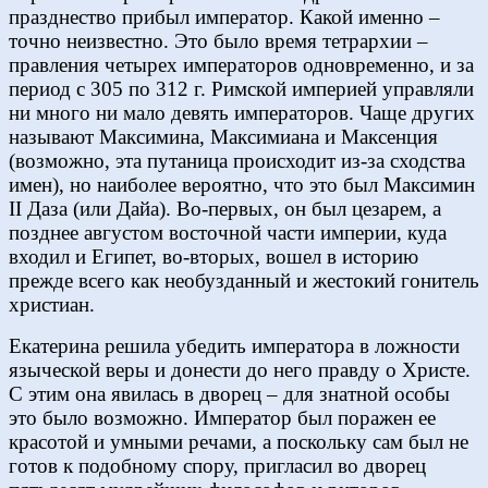
празднество прибыл император. Какой именно –
точно неизвестно. Это было время тетрархии –
правления четырех императоров одновременно, и за
период с 305 по 312 г. Римской империей управляли
ни много ни мало девять императоров. Чаще других
называют Максимина, Максимиана и Максенция
(возможно, эта путаница происходит из-за сходства
имен), но наиболее вероятно, что это был Максимин
II Даза (или Дайа). Во-первых, он был цезарем, а
позднее августом восточной части империи, куда
входил и Египет, во-вторых, вошел в историю
прежде всего как необузданный и жестокий гонитель
христиан.
Екатерина решила убедить императора в ложности
языческой веры и донести до него правду о Христе.
С этим она явилась в дворец – для знатной особы
это было возможно. Император был поражен ее
красотой и умными речами, а поскольку сам был не
готов к подобному спору, пригласил во дворец