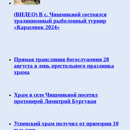
(ВИДЕО) В с. Чишмикиой состоялся
традиционный рыболовный турнир
«Карасенок 2024»
Прямая трансляция богослужения 28
августа в день престольного праздника
храма
Храм в селе Чишмикиой посетил
протоиерей Димитрий Бургуван
Успенский храм получил от примэрии 10
тыс леев