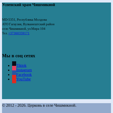
Успенский храм Чишмикиой
MD-5351, Республика Молдова
АТО Гагаузия, Вулканештский район
село Чишмикиой, ул.Мира 104
Тел.
+37360359171
Мы в соц сетях
Tiktok
Instagram
Facebook
YouTube
© 2012 - 2026. Церковь в селе Чишмикиой.