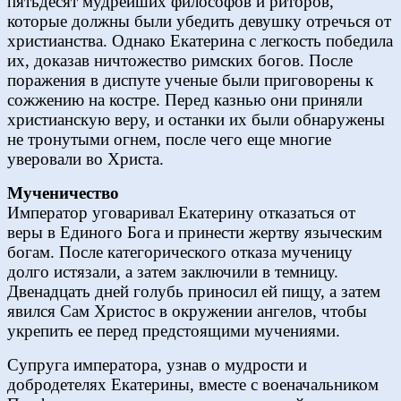
пятьдесят мудрейших философов и риторов,
которые должны были убедить девушку отречься от
христианства. Однако Екатерина с легкость победила
их, доказав ничтожество римских богов. После
поражения в диспуте ученые были приговорены к
сожжению на костре. Перед казнью они приняли
христианскую веру, и останки их были обнаружены
не тронутыми огнем, после чего еще многие
уверовали во Христа.
Мученичество
Император уговаривал Екатерину отказаться от
веры в Единого Бога и принести жертву языческим
богам. После категорического отказа мученицу
долго истязали, а затем заключили в темницу.
Двенадцать дней голубь приносил ей пищу, а затем
явился Сам Христос в окружении ангелов, чтобы
укрепить ее перед предстоящими мучениями.
Супруга императора, узнав о мудрости и
добродетелях Екатерины, вместе с военачальником