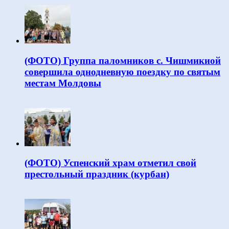
(ФОТО) Группа паломников с. Чишмикиой
совершила однодневную поездку по святым
местам Молдовы
(ФОТО) Успенский храм отметил свой
престольный праздник (курбан)