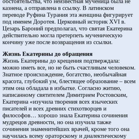
обстоятельства, что неизвестная мученица была не
казнена, а отправлена в ссылку. В латинском
переводе Руфина Турания эта женщина фигурирует
под именем Доротея. Церковный историк XVI в.
Цезарь Бароний предполагал, что святая Екатерина
действительно могла претерпеть мученическую
кончину уже после возвращения из ссылки.
Жизнь Екатерины до обращения
Жизнь Екатерины до крещения подтверждала:
можно иметь все, но не быть счастливым человеком.
Знатное происхождение, богатство, необычайная
красота, глубокий ум, блестящее образование – всем
этим она обладала в избытке. Согласно житию,
написанному святителем Димитрием Ростовским,
Екатерина «изучила творения всех языческих
писателей и всех древних стихотворцев и
философов… хорошо знала Екатерина сочинения
мудрецов древности, но она изучила также
сочинения знаменитейших врачей, кроме того она
научилась всему ораторскому и диалектическому