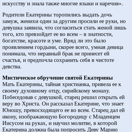
искусству и знала также многие языки и наречия».
Родители Екатерины торопились выдать дочь
замуж, женихи один за другим просили ее руки, но
девушка заявила, что согласиться стать женой лишь
того, кто превзойдет ее во всем – в знатности,
богатстве, красоте и уме. Вряд ли это было
проявлением гордыни, скорее всего, умная девица
понимала, что неравный брак не принесет ей
счастья, и предпочла сохранить себя в чистоте
девства.
Мистическое обручение святой Екатерины
Мать Екатерины, тайная христианка, привела ее к
своему духовному отцу, сирийскому монаху.
Побеседовав с девушкой, старец решил открыть ей
веру во Христа. Он рассказал Екатерине, что знает
Юношу, превосходящего ее во всем. Старец дал ей
икону, изображающую Богородицу с Младенцем
Иисусом на руках, и научил молитве, в которой
Екатерина должна была попросить Деву Марию