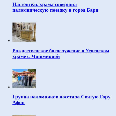
Настоятель храма совершил
паломническую поездку в город Бари
Рождественское богослужение в Успенском
храме с. Чишмикиой
Группа паломников посетила Святую Гору
Афон