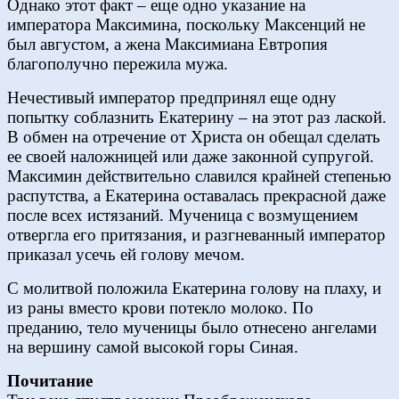
Однако этот факт – еще одно указание на
императора Максимина, поскольку Максенций не
был августом, а жена Максимиана Евтропия
благополучно пережила мужа.
Нечестивый император предпринял еще одну
попытку соблазнить Екатерину – на этот раз лаской.
В обмен на отречение от Христа он обещал сделать
ее своей наложницей или даже законной супругой.
Максимин действительно славился крайней степенью
распутства, а Екатерина оставалась прекрасной даже
после всех истязаний. Мученица с возмущением
отвергла его притязания, и разгневанный император
приказал усечь ей голову мечом.
С молитвой положила Екатерина голову на плаху, и
из раны вместо крови потекло молоко. По
преданию, тело мученицы было отнесено ангелами
на вершину самой высокой горы Синая.
Почитание