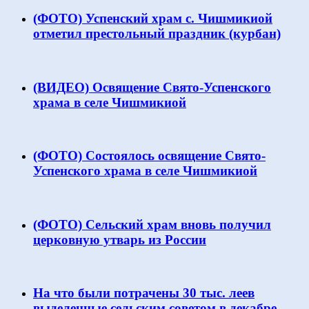
(ФОТО) Успенский храм с. Чишмикиой
отметил престольный праздник (курбан)
(ВИДЕО) Освящение Свято-Успенского
храма в селе Чишмикиой
(ФОТО) Состоялось освящение Свято-
Успенского храма в селе Чишмикиой
(ФОТО) Сельский храм вновь получил
церковную утварь из России
На что были потрачены 30 тыс. леев
выделенные сельским советом в декабре