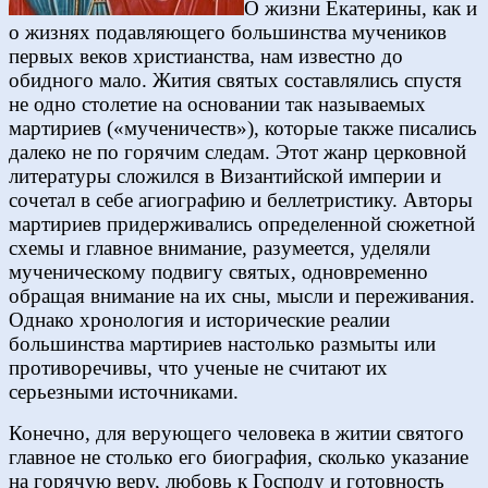
О жизни Екатерины, как и
о жизнях подавляющего большинства мучеников
первых веков христианства, нам известно до
обидного мало. Жития святых составлялись спустя
не одно столетие на основании так называемых
мартириев («мученичеств»), которые также писались
далеко не по горячим следам. Этот жанр церковной
литературы сложился в Византийской империи и
сочетал в себе агиографию и беллетристику. Авторы
мартириев придерживались определенной сюжетной
схемы и главное внимание, разумеется, уделяли
мученическому подвигу святых, одновременно
обращая внимание на их сны, мысли и переживания.
Однако хронология и исторические реалии
большинства мартириев настолько размыты или
противоречивы, что ученые не считают их
серьезными источниками.
Конечно, для верующего человека в житии святого
главное не столько его биография, сколько указание
на горячую веру, любовь к Господу и готовность