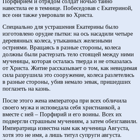
Порфирием и отрядом солдат ночью тайно
навестила ее в темнице. Побеседовав с Екатериной,
все они также уверовали во Христа.
Специально для устрашения Екатерины было
изготовлено орудие пытки: на ось насадили четыре
деревянных колеса, утыканных железными
остриями. Вращаясь в разные стороны, колеса
должны были растерзать тело стоящей между ними
мученицы, которая осталась тверда и не отказалась
от Христа. Житие рассказывает о том, как невидимая
сила разрушила это сооружение, колеса разлетелись
в разные стороны, убив немало зевак, пришедших
поглазеть на казнь.
После этого жена императора при всех обличила
своего мужа и исповедала себя христианкой, а
вместе с ней – Порфирий и его воины. Всех их
подвергли страшным мучениям, а затем обезглавили.
Императрица известна нам как мученица Августа,
хотя это не имя, а лишь титул супруги августа.