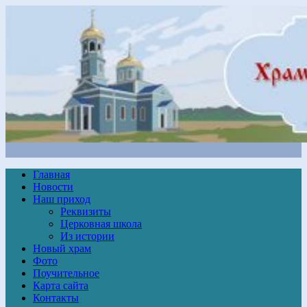
Главная
Новости
Наш приход
Реквизиты
Церковная школа
Из истории
Новый храм
Фото
Поучительное
Карта сайта
Контакты