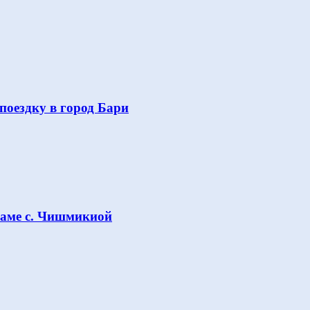
поездку в город Бари
раме с. Чишмикиой