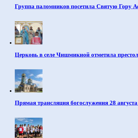
Группа паломников посетила Святую Гору 
Церковь в селе Чишмикиой отметила престо
Прямая трансляция богослужения 28 августа