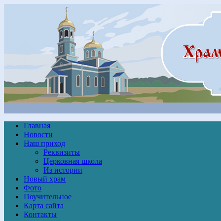
Главная
Новости
Наш приход
Реквизиты
Церковная школа
Из истории
Новый храм
Фото
Поучительное
Карта сайта
Контакты