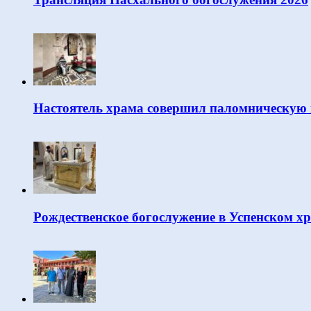
Настоятель храма совершил паломническую 
Рождественское богослужение в Успенском х