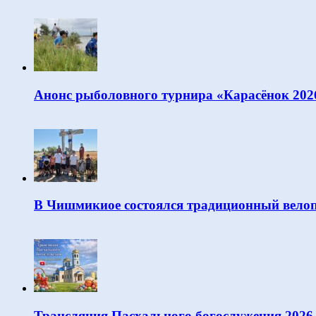
Анонс рыболовного турнира «Карасёнок 202
В Чишмикиое состоялся традиционный велоп
Трансляция Пасхального богослужения 2026