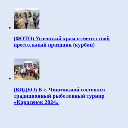
(ФОТО) Успенский храм отметил свой
престольный праздник (курбан)
(ВИДЕО) В с. Чишмикиой состоялся
традиционный рыболовный турнир
«Карасенок 2024»