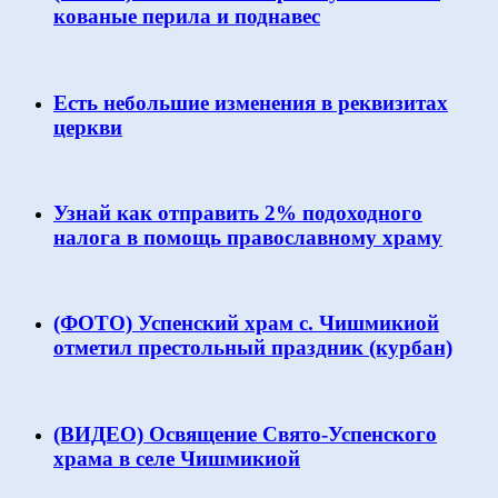
кованые перила и поднавес
Есть небольшие изменения в реквизитах
церкви
Узнай как отправить 2% подоходного
налога в помощь православному храму
(ФОТО) Успенский храм с. Чишмикиой
отметил престольный праздник (курбан)
(ВИДЕО) Освящение Свято-Успенского
храма в селе Чишмикиой