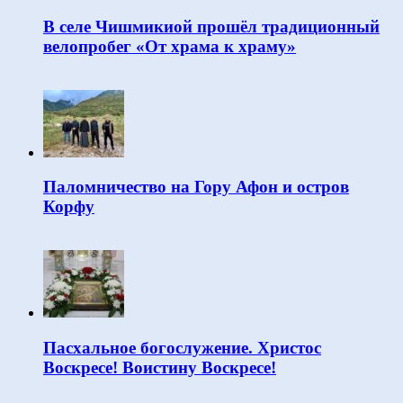
В селе Чишмикиой прошёл традиционный
велопробег «От храма к храму»
Паломничество на Гору Афон и остров
Корфу
Пасхальное богослужение. Христос
Воскресе! Воистину Воскресе!