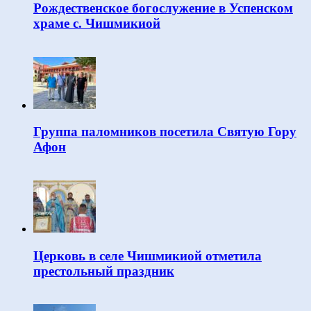
Рождественское богослужение в Успенском
храме с. Чишмикиой
Группа паломников посетила Святую Гору
Афон
Церковь в селе Чишмикиой отметила
престольный праздник