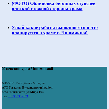
(ФОТО) Облицовка бетонных ступенек
плиткой с южной стороны храма
Узнай какие работы выполняются и что
планируется в храме с. Чишмикиой
Успенский храм Чишмикиой
MD-5351, Республика Молдова
АТО Гагаузия, Вулканештский район
село Чишмикиой, ул.Мира 104
Тел.
+37360359171