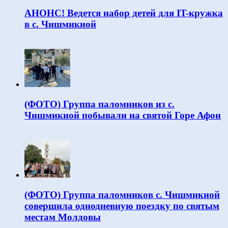
АНОНС! Ведется набор детей для IT-кружка
в с. Чишмикиой
(ФОТО) Группа паломников из с.
Чишмикиой побывали на святой Горе Афон
(ФОТО) Группа паломников с. Чишмикиой
совершила однодневную поездку по святым
местам Молдовы