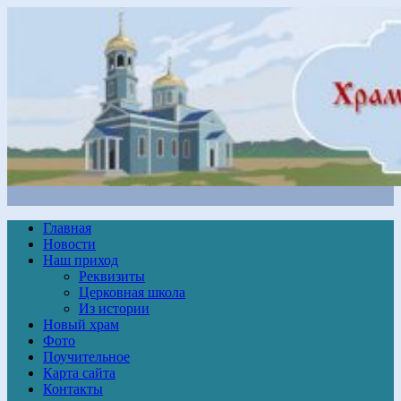
Главная
Новости
Наш приход
Реквизиты
Церковная школа
Из истории
Новый храм
Фото
Поучительное
Карта сайта
Контакты