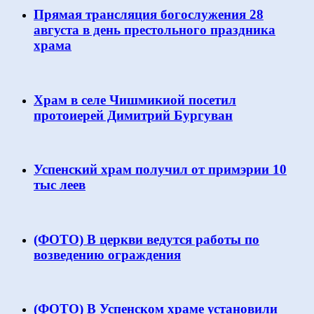
Прямая трансляция богослужения 28
августа в день престольного праздника
храма
Храм в селе Чишмикиой посетил
протоиерей Димитрий Бургуван
Успенский храм получил от примэрии 10
тыс леев
(ФОТО) В церкви ведутся работы по
возведению ограждения
(ФОТО) В Успенском храме установили