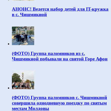
АНОНС! Ведется набор детей для IT-кружка
в с. Чишмикиой
(ФОТО) Группа паломников из с.
Чишмикиой побывали на святой Горе Афон
(ФОТО) Группа паломников с. Чишмикиой
совершила однодневную поездку по святым
местам Молдовы