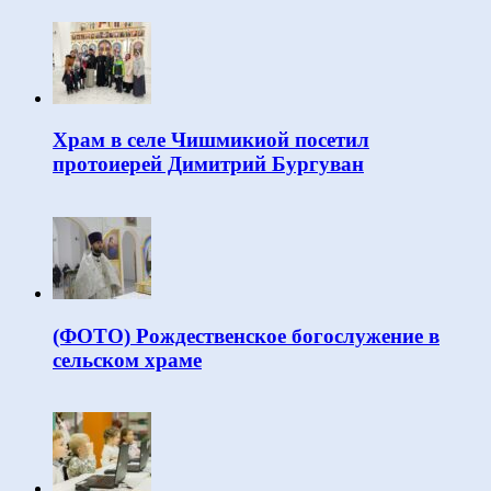
Храм в селе Чишмикиой посетил
протоиерей Димитрий Бургуван
(ФОТО) Рождественское богослужение в
сельском храме