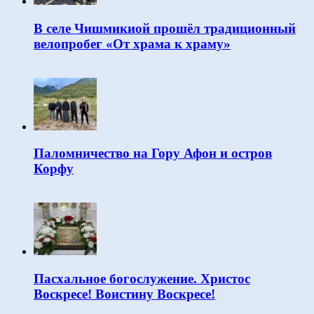
В селе Чишмикиой прошёл традиционный
велопробег «От храма к храму»
Паломничество на Гору Афон и остров
Корфу
Пасхальное богослужение. Христос
Воскресе! Воистину Воскресе!