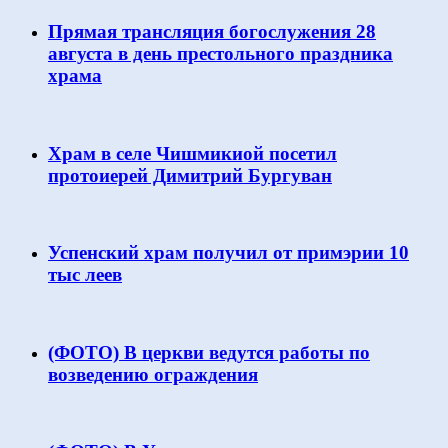
Прямая трансляция богослужения 28
августа в день престольного праздника
храма
Храм в селе Чишмикиой посетил
протоиерей Димитрий Бургуван
Успенский храм получил от примэрии 10
тыс леев
(ФОТО) В церкви ведутся работы по
возведению ограждения