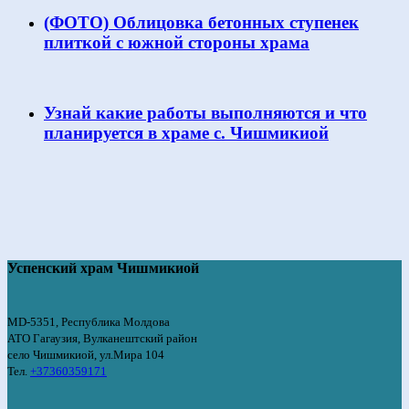
(ФОТО) Облицовка бетонных ступенек
плиткой с южной стороны храма
Узнай какие работы выполняются и что
планируется в храме с. Чишмикиой
Успенский храм Чишмикиой
MD-5351, Республика Молдова
АТО Гагаузия, Вулканештский район
село Чишмикиой, ул.Мира 104
Тел.
+37360359171