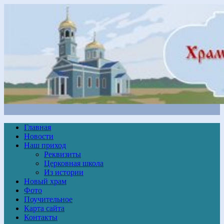
Главная
Новости
Наш приход
Реквизиты
Церковная школа
Из истории
Новый храм
Фото
Поучительное
Карта сайта
Контакты