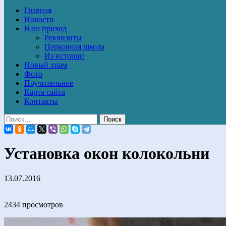
Главная
Новости
Наш приход
Реквизиты
Церковная школа
Из истории
Новый храм
Фото
Поучительное
Карта сайта
Контакты
Установка окон колокольни
13.07.2016
2434 просмотров