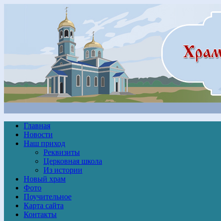
Главная
Новости
Наш приход
Реквизиты
Церковная школа
Из истории
Новый храм
Фото
Поучительное
Карта сайта
Контакты