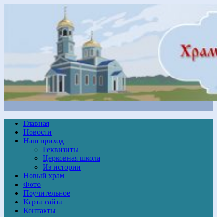
Главная
Новости
Наш приход
Реквизиты
Церковная школа
Из истории
Новый храм
Фото
Поучительное
Карта сайта
Контакты